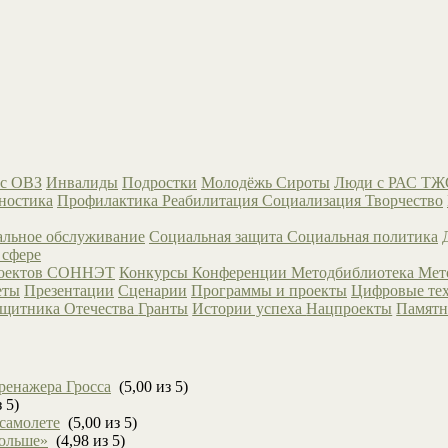
с ОВЗ
Инвалиды
Подростки
Молодёжь
Сироты
Люди с РАС
ТЖ
ностика
Профилактика
Реабилитация
Социализация
Творчество
льное обслуживание
Социальная защита
Социальная политика
 сфере
роектов СОННЭТ
Конкурсы
Конференции
Методбиблиотека
Мет
еты
Презентации
Сценарии
Программы и проекты
Цифровые те
ащитника Отечества
Гранты
Истории успеха
Нацпроекты
Памятн
ренажера Гросса
(5,00 из 5)
 5)
 самолете
(5,00 из 5)
больше»
(4,98 из 5)