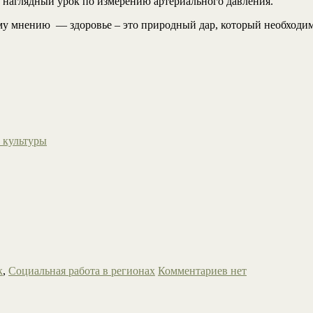
 наглядный урок по измерению артериального давления.
у мнению — здоровье – это природный дар, который необходимо 
 культуры
к
,
Социальная работа в регионах
Комментариев нет