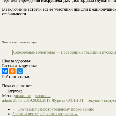
терапевт учреждения
Вахрушева Д.Р.
Доктор дала слушателям
В заключение встречи все её участники пришли к единодушном
стабильности.
Читать ещё статьи автора:
Серебряные волонтеры — проводники традиций русской
Школа здоровья
Рассказать друзьям:
Рейтинг статьи:
Пока оценок нет
Загрузка...
Метки:
пожилые
регионы
admin
25.03.2019
29.03.2019
Журнал СОННЭТ - текущий выпус
←
Обучаемся самостоятельному проживанию
Золотой век серебряного возраста
→