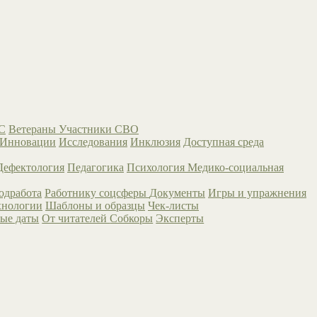
С
Ветераны
Участники СВО
Инновации
Исследования
Инклюзия
Доступная среда
Дефектология
Педагогика
Психология
Медико-социальная
одработа
Работнику соцсферы
Документы
Игры и упражнения
хнологии
Шаблоны и образцы
Чек-листы
ые даты
От читателей
Собкоры
Эксперты