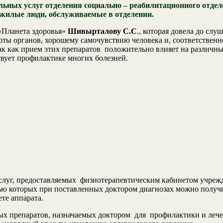
ьных услуг отделения социально – реабилитационного отдел
жилые люди, обслуживаемые в отделении.
«Планета здоровья»
Шивырталову С.С
., которая довела до сл
ты органов, хорошему самочувствию человека и, соответственн
 как прием этих препаратов положительно влияет на различные
ствует профилактике многих болезней.
уг, предоставляемых физиотерапевтическим кабинетом учрежд
ью которых при поставленных доктором диагнозах можно получ
те аппарата.
ых препаратов, назначаемых доктором для профилактики и лече