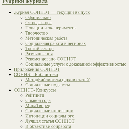
Рубрики журнала
Журнал СОННЭТ — текущий выпуск
Официально
От редактора
Новации и эксперименты
Творчество
Методическая работа
Социальная работа в регионах
Третий сектор
Размышления
Рекомендовано СОННЭТ
Социальные услуги с доказанной эффективностью
Приложения СОННЭТ
СОННЭТ-Библиотека
МетодБиблиотека (архив статей)
Социальные подкасты
СОННЭТ- Конкурсы
Рейтинги
Символ года
МираТворец
Социальные инновации
Интонации социального
Лучшая статья СОННЭТ
В объективе-соцработа