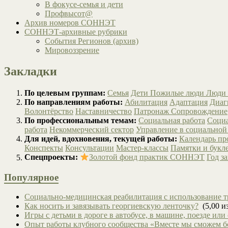
В фокусе-семья и дети
Профвысот@
Архив номеров СОННЭТ
СОННЭТ-архивные рубрики
События Регионов (архив)
Мировоззрение
Закладки
По целевым группам:
Семья
Дети
Пожилые люди
Люди 
По направлениям работы:
Абилитация
Адаптация
Диаг
Волонтёрство
Наставничество
Патронаж
Сопровождение
По профессиональным темам:
Социальная работа
Социа
работа
Некоммерческий сектор
Управление в социальной
Для идей, вдохновения, текущей работы:
Календарь п
Конспекты
Консультации
Мастер-классы
Памятки и букл
Спецпроекты:
Золотой фонд практик СОННЭТ
Год з
Популярное
Социально-медицинская реабилитация с использование т
Как носить и завязывать георгиевскую ленточку?
(5,00 из
Игры с детьми в дороге в автобусе, в машине, поезде или
Опыт работы клубного сообщества «Вместе мы сможем 