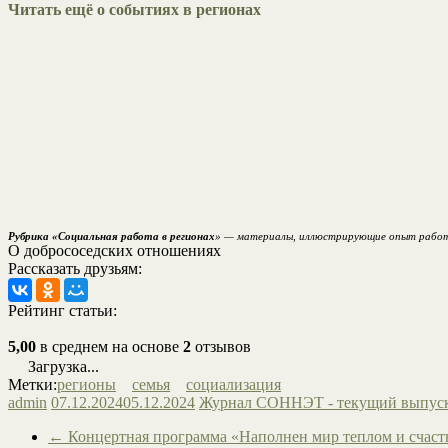
Читать ещё о событиях в регионах
Рубрика «Социальная работа в регионах
» — материалы, иллюстрирующие опыт работы 
О добрососедских отношениях
Рассказать друзьям:
Рейтинг статьи:
5,00
в среднем на основе
2
отзывов
Загрузка...
Метки:
регионы
семья
социализация
admin
07.12.2024
05.12.2024
Журнал СОННЭТ - текущий выпус
←
Концертная программа «Наполнен мир теплом и счас