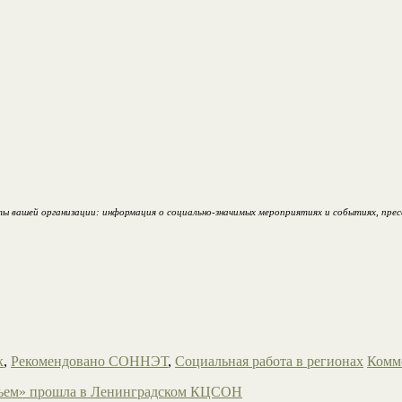
вашей организации: информация о социально-значимых мероприятиях и событиях, пресс-
к
,
Рекомендовано СОННЭТ
,
Социальная работа в регионах
Комм
тьем» прошла в Ленинградском КЦСОН