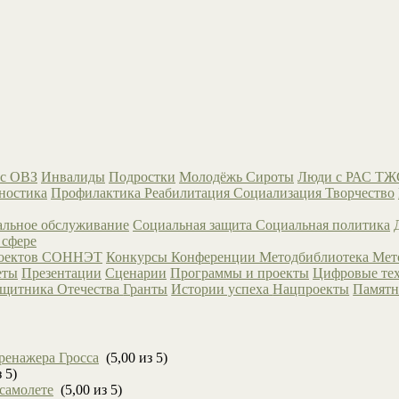
с ОВЗ
Инвалиды
Подростки
Молодёжь
Сироты
Люди с РАС
ТЖ
ностика
Профилактика
Реабилитация
Социализация
Творчество
льное обслуживание
Социальная защита
Социальная политика
 сфере
роектов СОННЭТ
Конкурсы
Конференции
Методбиблиотека
Мет
еты
Презентации
Сценарии
Программы и проекты
Цифровые те
ащитника Отечества
Гранты
Истории успеха
Нацпроекты
Памятн
ренажера Гросса
(5,00 из 5)
 5)
 самолете
(5,00 из 5)