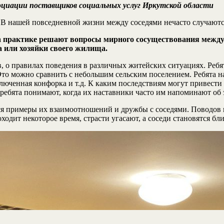
циации поставщиков социальных услуг Иркутской области
. В нашей повседневной жизни между соседями нечасто случают
 практике решают вопросы мирного сосуществования между 
а или хозяйки своего жилища.
в, о правилах поведения в различных житейских ситуациях. Ре
 Это можно сравнить с небольшим сельским поселением. Ребята н
юченная конфорка и т.д. К каким последствиям могут привести 
ребята понимают, когда их наставники часто им напоминают об 
ся примеры их взаимоотношений и дружбы с соседями. Поводов 
одит некоторое время, страсти угасают, а соседи становятся бл