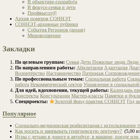
В объективе-соцработа
В фокусе-семья и дети
Профвысот@
Архив номеров СОННЭТ
СОННЭТ-архивные рубрики
События Регионов (архив)
Мировоззрение
Закладки
По целевым группам:
Семья
Дети
Пожилые люди
Люди 
По направлениям работы:
Абилитация
Адаптация
Диаг
Волонтёрство
Наставничество
Патронаж
Сопровождение
По профессиональным темам:
Социальная работа
Социа
работа
Некоммерческий сектор
Управление в социальной
Для идей, вдохновения, текущей работы:
Календарь п
Конспекты
Консультации
Мастер-классы
Памятки и букл
Спецпроекты:
Золотой фонд практик СОННЭТ
Год з
Популярное
Социально-медицинская реабилитация с использование т
Как носить и завязывать георгиевскую ленточку?
(5,00 из
Игры с детьми в дороге в автобусе, в машине, поезде или