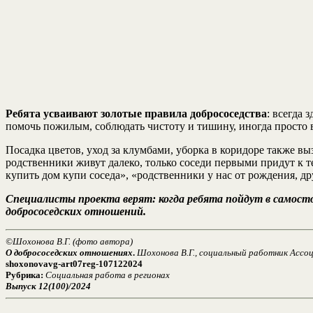
Ребята усваивают золотые правила добрососедства
: всегда 
помочь пожилым, соблюдать чистоту и тишину, иногда просто 
Посадка цветов, уход за клумбами, уборка в коридоре также в
родственники живут далеко, только соседи первыми придут к т
купить дом купи соседа», «родственники у нас от рождения, др
Специалисты проекта верят: когда ребята пойдут в самост
добрососедских отношений.
©Шохонова В.Г. (фото автора)
О добрососедских отношениях
.
Шохонова В.Г., социальный работник Ассо
shoxonovavg-art07reg-107122024
Рубрика:
Социальная работа в регионах
Выпуск 12(100)/2024