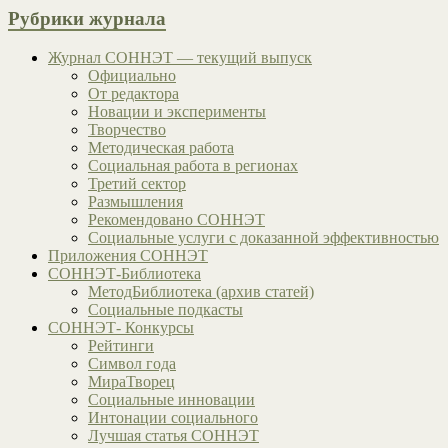
Рубрики журнала
Журнал СОННЭТ — текущий выпуск
Официально
От редактора
Новации и эксперименты
Творчество
Методическая работа
Социальная работа в регионах
Третий сектор
Размышления
Рекомендовано СОННЭТ
Социальные услуги с доказанной эффективностью
Приложения СОННЭТ
СОННЭТ-Библиотека
МетодБиблиотека (архив статей)
Социальные подкасты
СОННЭТ- Конкурсы
Рейтинги
Символ года
МираТворец
Социальные инновации
Интонации социального
Лучшая статья СОННЭТ