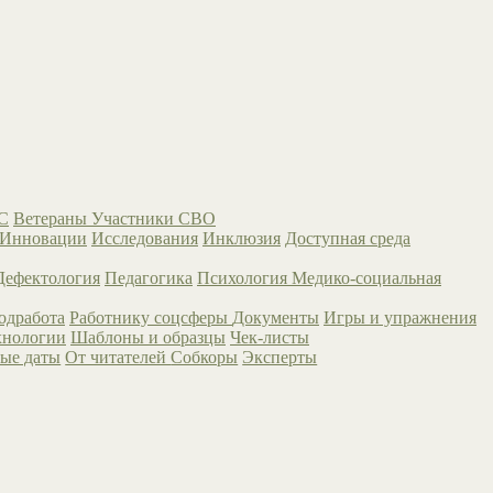
С
Ветераны
Участники СВО
Инновации
Исследования
Инклюзия
Доступная среда
Дефектология
Педагогика
Психология
Медико-социальная
одработа
Работнику соцсферы
Документы
Игры и упражнения
хнологии
Шаблоны и образцы
Чек-листы
ые даты
От читателей
Собкоры
Эксперты