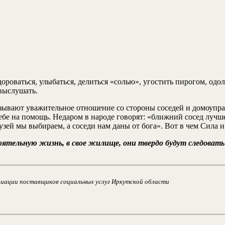
здороваться, улыбаться, делиться «солью», угостить пирогом, од
выслушать.
ызывают уважительное отношение со стороны соседей и домоуправ
ебе на помощь. Недаром в народе говорят: «ближний сосед лучше
узей мы выбираем, а соседи нам даны от бога». Вот в чем Сила 
оятельную жизнь, в свое жилище, они твердо будут следоват
циации поставщиков социальных услуг Иркутской области