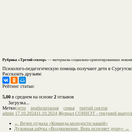
Рубрика «Третий сектор»
— материалы социально-ориентированных некомме
Психолого-педагогическую помощь получают дети в Сургутск
Рассказать друзьям:
Рейтинг статьи:
5,00
в среднем на основе
2
отзывов
Загрузка...
Метки:
дети
реабилитация
семья
третий сектор
admin
17.10.2024
11.10.2024
Журнал СОННЭТ - текущий выпус
←
Вечер отдыха «Команда молодости нашей»
Духовная азбука «Воздвижение. Вера исцеляет душу»
→