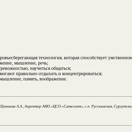
оровьесберегающая технология, которая способствует умственно
жение, мышление, речь;
тревожностью, научиться общаться;
могают правильно отдыхать и концентрироваться;
 мышление, память, воображение.
Шукшина А.А., директор АНО «ЦСО «Сателлит», с.п. Русскинская, Сургутски