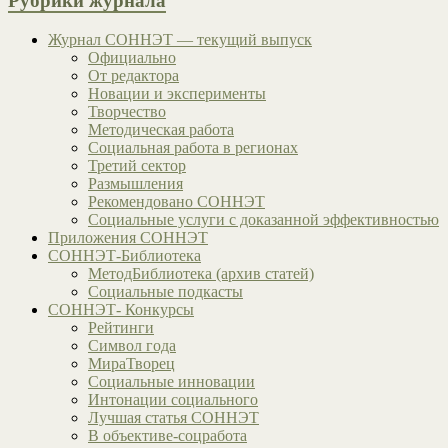
Рубрики журнала
Журнал СОННЭТ — текущий выпуск
Официально
От редактора
Новации и эксперименты
Творчество
Методическая работа
Социальная работа в регионах
Третий сектор
Размышления
Рекомендовано СОННЭТ
Социальные услуги с доказанной эффективностью
Приложения СОННЭТ
СОННЭТ-Библиотека
МетодБиблиотека (архив статей)
Социальные подкасты
СОННЭТ- Конкурсы
Рейтинги
Символ года
МираТворец
Социальные инновации
Интонации социального
Лучшая статья СОННЭТ
В объективе-соцработа