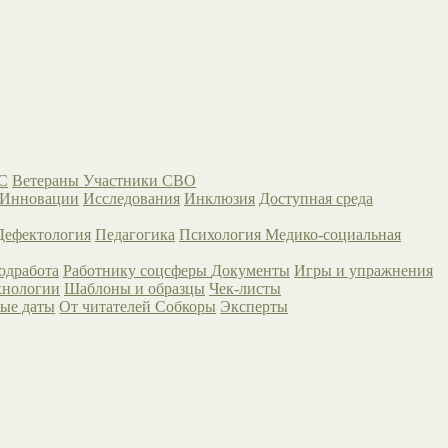
С
Ветераны
Участники СВО
Инновации
Исследования
Инклюзия
Доступная среда
Дефектология
Педагогика
Психология
Медико-социальная
одработа
Работнику соцсферы
Документы
Игры и упражнения
хнологии
Шаблоны и образцы
Чек-листы
ые даты
От читателей
Собкоры
Эксперты