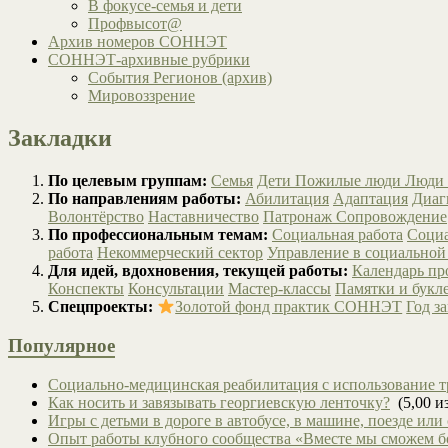
В фокусе-семья и дети
Профвысот@
Архив номеров СОННЭТ
СОННЭТ-архивные рубрики
События Регионов (архив)
Мировоззрение
Закладки
По целевым группам:
Семья
Дети
Пожилые люди
Люди 
По направлениям работы:
Абилитация
Адаптация
Диаг
Волонтёрство
Наставничество
Патронаж
Сопровождение
По профессиональным темам:
Социальная работа
Социа
работа
Некоммерческий сектор
Управление в социальной
Для идей, вдохновения, текущей работы:
Календарь п
Конспекты
Консультации
Мастер-классы
Памятки и букл
Спецпроекты:
Золотой фонд практик СОННЭТ
Год з
Популярное
Социально-медицинская реабилитация с использование т
Как носить и завязывать георгиевскую ленточку?
(5,00 из
Игры с детьми в дороге в автобусе, в машине, поезде или
Опыт работы клубного сообщества «Вместе мы сможем 