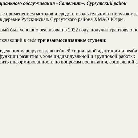
циального обслуживания «Сателлит», Сургутский район
с применением методов и средств изодеятельности получают д
 в деревне Русскинская, Сургутского района ХМАО-Югры.
торый был успешно реализован в 2022 году, получил грантовую 
ключающий в себя
три взаимосвязанные ступени
:
пределения маршрутов дальнейшей социальной адаптации и реаби
функции развития в ходе индивидуальной и групповой работы;
чшить информированность по вопросам воспитания, социальной а