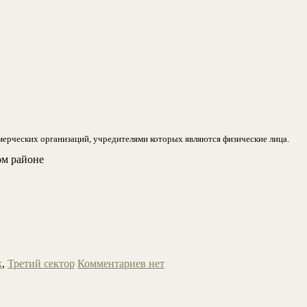
рческих организаций, учредителями которых являются физические лица.
ом районе
к
,
Третий сектор
Комментариев нет