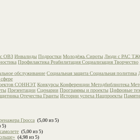
с ОВЗ
Инвалиды
Подростки
Молодёжь
Сироты
Люди с РАС
ТЖ
ностика
Профилактика
Реабилитация
Социализация
Творчество
льное обслуживание
Социальная защита
Социальная политика
 сфере
роектов СОННЭТ
Конкурсы
Конференции
Методбиблиотека
Мет
еты
Презентации
Сценарии
Программы и проекты
Цифровые те
ащитника Отечества
Гранты
Истории успеха
Нацпроекты
Памятн
ренажера Гросса
(5,00 из 5)
 5)
 самолете
(5,00 из 5)
больше»
(4,98 из 5)