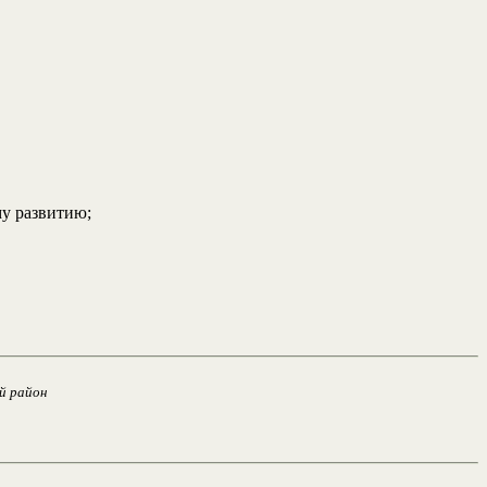
му развитию;
й район