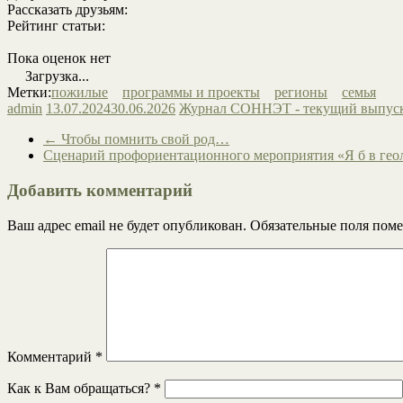
Рассказать друзьям:
Рейтинг статьи:
Пока оценок нет
Загрузка...
Метки:
пожилые
программы и проекты
регионы
семья
admin
13.07.2024
30.06.2026
Журнал СОННЭТ - текущий выпус
←
Чтобы помнить свой род…
Сценарий профориентационного мероприятия «Я б в гео
Добавить комментарий
Ваш адрес email не будет опубликован.
Обязательные поля пом
Комментарий
*
Как к Вам обращаться?
*