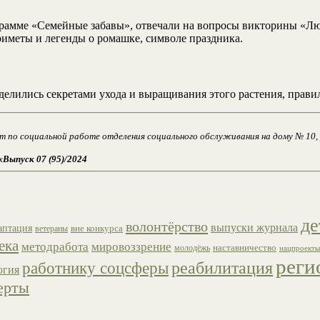
грамме «Семейные забавы», отвечали на вопросы викторины «Лю
риметы и легенды о ромашке, символе праздника.
елились секретами ухода и выращивания этого растения, прави
ст по социальной работе отделения социального обслуживания на дому № 10
х
Выпуск 07 (95)/2024
де
волонтёрство
выпуски журнала
аптация
вне конкурса
ветераны
ека
методработа
мировоззрение
наставничество
молодёжь
нацпроекты
реги
работнику соцсферы
реабилитация
огия
ерты