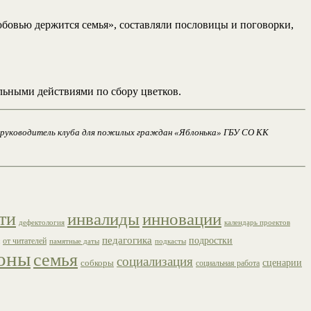
бовью держится семья», составляли пословицы и поговорки,
льными действиями по сбору цветков.
, руководитель клуба для пожилых граждан «Яблонька» ГБУ СО КК
ти
инвалиды
инновации
дефектология
календарь проектов
педагогика
подростки
от читателей
памятные даты
подкасты
оны
семья
социализация
сценарии
собкоры
социальная работа