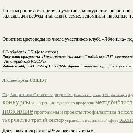
Гости мероприятия приняли участие в конкурсно-игровой про
разгадывали ребусы и загадки о семье, вспомнили народные п
Опытные цветоводы из числа участников клуба «Яблонька» под
©
Слободенюк Л.П.
(фото автора)
Досуговая программа «Ромашковое счастье».
Слободенюк Л.П., специали
«Ленинградский КЦСОН»
slobodenyuklp-art13-02reg-13072024
Рубрика:
Социальная работа в региона
Листаем архив СОННЭТ
Год Защитника Отечества
ад
Люди с РАС
ТЖС
абилитация
Памятки и буклеты
конкурсы
методбиблиот
конференции
лучший по-профессии
пожилые
профилактика
программы и проекты
психол
эксп
творчество
третий сектор
управление в социальной сфере
Досуговая программа «Ромашковое счастье»