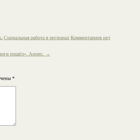
к
,
Социальная работа в регионах
Комментариев нет
логи пошёл». Анонс.
→
ечены
*