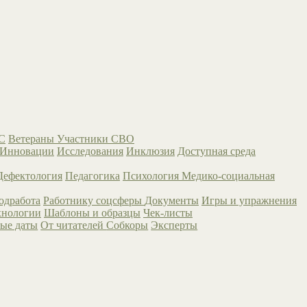
С
Ветераны
Участники СВО
Инновации
Исследования
Инклюзия
Доступная среда
Дефектология
Педагогика
Психология
Медико-социальная
одработа
Работнику соцсферы
Документы
Игры и упражнения
хнологии
Шаблоны и образцы
Чек-листы
ые даты
От читателей
Собкоры
Эксперты