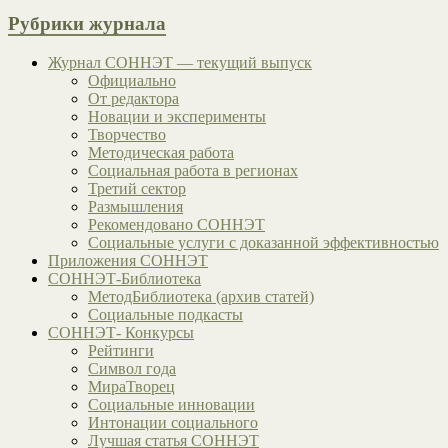
Рубрики журнала
Журнал СОННЭТ — текущий выпуск
Официально
От редактора
Новации и эксперименты
Творчество
Методическая работа
Социальная работа в регионах
Третий сектор
Размышления
Рекомендовано СОННЭТ
Социальные услуги с доказанной эффективностью
Приложения СОННЭТ
СОННЭТ-Библиотека
МетодБиблиотека (архив статей)
Социальные подкасты
СОННЭТ- Конкурсы
Рейтинги
Символ года
МираТворец
Социальные инновации
Интонации социального
Лучшая статья СОННЭТ