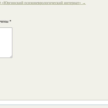
О «Юргинский психоневрологический интернат»
→
ечены
*