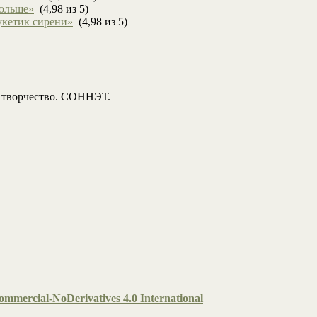
больше»
(4,98 из 5)
укетик сирени»
(4,98 из 5)
, творчество. СОННЭТ.
mmercial-NoDerivatives 4.0 International