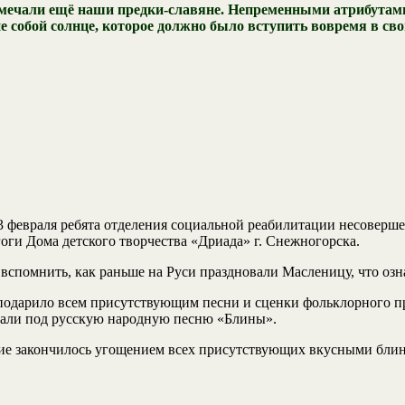
ечали ещё наши предки-славяне. Непременными атрибутами 
собой солнце, которое должно было вступить вовремя в сво
, 13 февраля ребята отделения социальной реабилитации несо
ги Дома детского творчества «Дриада» г. Снежногорска.
вспомнить, как раньше на Руси праздновали Масленицу, что озна
 подарило всем присутствующим песни и сценки фольклорного пр
евали под русскую народную песню «Блины».
ие закончилось угощением всех присутствующих вкусными блин