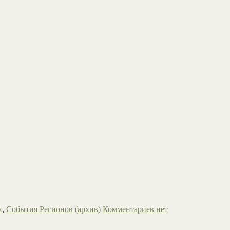
к
,
События Регионов (архив)
Комментариев нет