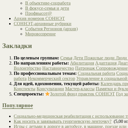
В объективе-соцработа
В фокусе-семья и дети
Профвысот@
Архив номеров СОННЭТ
СОННЭТ-архивные рубрики
События Регионов (архив)
Мировоззрение
Закладки
По целевым группам:
Семья
Дети
Пожилые люди
Люди 
По направлениям работы:
Абилитация
Адаптация
Диаг
Волонтёрство
Наставничество
Патронаж
Сопровождение
По профессиональным темам:
Социальная работа
Социа
работа
Некоммерческий сектор
Управление в социальной
Для идей, вдохновения, текущей работы:
Календарь п
Конспекты
Консультации
Мастер-классы
Памятки и букл
Спецпроекты:
Золотой фонд практик СОННЭТ
Год з
Популярное
Социально-медицинская реабилитация с использование т
Как носить и завязывать георгиевскую ленточку?
(5,00 из
Игры с детьми в дороге в автобусе, в машине, поезде или