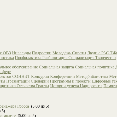
с ОВЗ
Инвалиды
Подростки
Молодёжь
Сироты
Люди с РАС
ТЖ
ностика
Профилактика
Реабилитация
Социализация
Творчество
льное обслуживание
Социальная защита
Социальная политика
 сфере
роектов СОННЭТ
Конкурсы
Конференции
Методбиблиотека
Мет
еты
Презентации
Сценарии
Программы и проекты
Цифровые те
ащитника Отечества
Гранты
Истории успеха
Нацпроекты
Памятн
ренажера Гросса
(5,00 из 5)
 5)
 самолете
(5,00 из 5)