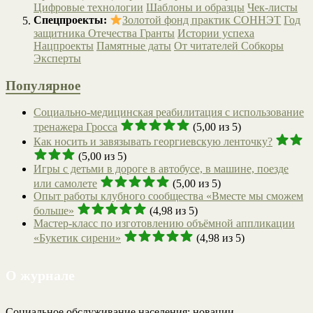
Цифровые технологии
Шаблоны и образцы
Чек-листы
Спецпроекты:
Золотой фонд практик СОННЭТ
Год
защитника Отечества
Гранты
Истории успеха
Нацпроекты
Памятные даты
От читателей
Собкоры
Эксперты
Популярное
Социально-медицинская реабилитация с использование
тренажера Гросса
(5,00 из 5)
Как носить и завязывать георгиевскую ленточку?
(5,00 из 5)
Игры с детьми в дороге в автобусе, в машине, поезде
или самолете
(5,00 из 5)
Опыт работы клубного сообщества «Вместе мы сможем
больше»
(4,98 из 5)
Мастер-класс по изготовлению объёмной аппликации
«Букетик сирени»
(4,98 из 5)
О журнале
Социальное обслуживание населения: новации,