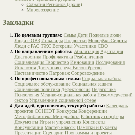
События Регионов (архив)
Мировоззрение
Закладки
По целевым группам:
Семья
Дети
Пожилые люди
Люди с ОВЗ
Инвалиды
Подростки
Молодёжь
Сироты
Люди с РАС
ТЖС
Ветераны
Участники СВО
По направлениям работы:
Абилитация
Адаптация
Диагностика
Профилактика
Реабилитация
Социализация
Творчество
Инновации
Исследования
Инклюзия
Доступная среда
Волонтёрство
Наставничество
Патронаж
Сопровождение
По профессиональным темам:
Социальная работа
Социальное обслуживание
Социальная защита
Социальная политика
Дефектология
Педагогика
Психология
Медико-социальная работа
Некоммерческий
сектор
Управление в социальной сфере
Для идей, вдохновения, текущей работы:
Календарь
проектов СОННЭТ
Конкурсы
Конференции
Методбиблиотека
Методработа
Работнику соцсферы
Документы
Игры и упражнения
Конспекты
Консультации
Мастер-классы
Памятки и буклеты
Презентации
Сценарии
Программы и проекты