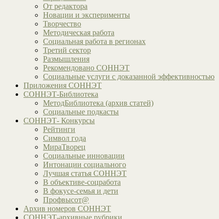
От редактора
Новации и эксперименты
Творчество
Методическая работа
Социальная работа в регионах
Третий сектор
Размышления
Рекомендовано СОННЭТ
Социальные услуги с доказанной эффективностью
Приложения СОННЭТ
СОННЭТ-Библиотека
МетодБиблиотека (архив статей)
Социальные подкасты
СОННЭТ- Конкурсы
Рейтинги
Символ года
МираТворец
Социальные инновации
Интонации социального
Лучшая статья СОННЭТ
В объективе-соцработа
В фокусе-семья и дети
Профвысот@
Архив номеров СОННЭТ
СОННЭТ-архивные рубрики