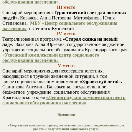
обслуживания населения».
III место
Сценарий мероприятия
«Туристический слет для пожилых
людей».
Ковалева Анна Петровна, Митрофанова Юлия
Степановна,
МБУ «Центр социального обслуживания
населения»
, г. Ленинск-Кузнецкий
IV место
Театрализованная программа
«Старая сказка на новый
лад»
. Захарова Алла Юрьевна, государственное бюджетное
учреждение социального обслуживания Краснодарского края
«Успенский комплексный центр социального
обслуживания населения»
V место
Сценарий мероприятия для несовершеннолетних,
находящихся в трудной жизненной ситуации, в том
числе социально опасном положении
«Здравствуй лето!».
Санникова Ангелина Валерьевна, государственное
бюджетное учреждение социального обслуживания
Краснодарского края
«Ленинградский комплексный центр
социального обслуживания населения»
Номинация
«Социальная программа, проект, технология, методика, подготовленные для
работы с получателями социальных услуг»