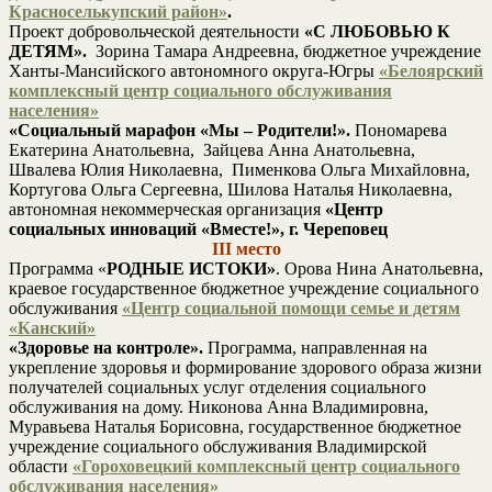
Красноселькупский район»
.
Проект добровольческой деятельности
«С ЛЮБОВЬЮ К
ДЕТЯМ».
Зорина Тамара Андреевна, бюджетное учреждение
Ханты-Мансийского автономного округа-Югры
«Белоярский
комплексный центр социального обслуживания
населения»
«Социальный марафон «Мы – Родители!».
Пономарева
Екатерина Анатольевна, Зайцева Анна Анатольевна,
Швалева Юлия Николаевна, Пименкова Ольга Михайловна,
Кортугова Ольга Сергеевна, Шилова Наталья Николаевна,
автономная некоммерческая организация
«Центр
социальных инноваций
«Вместе!», г. Череповец
III место
Программа «
РОДНЫЕ ИСТОКИ»
. Орова Нина Анатольевна,
краевое государственное бюджетное учреждение социального
обслуживания
«Центр социальной помощи семье и детям
«Канский»
«Здоровье на контроле».
Программа, направленная на
укрепление здоровья и формирование здорового образа жизни
получателей социальных услуг отделения социального
обслуживания на дому. Никонова Анна Владимировна,
Муравьева Наталья Борисовна, государственное бюджетное
учреждение социального обслуживания Владимирской
области
«Гороховецкий комплексный центр социального
обслуживания населения»