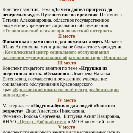
Конспект занятия. Тема
«До чего дошел прогресс: до
неведомых чудес. Путешествие во времени»
. Платонова
Татьяна Александровна, областное государственное
бюджетное учреждение социального обслуживания
«Тулюшкинский психоневрологический интернат»
II место
Финансовая грамотность для пожилых людей.
Манаева
Юлия Антоновна, муниципальное бюджетное учреждение
«Комплексный центр социального обслуживания
населения муниципального образования город Норильск»
.
III место
Конспект открытого занятия по теме
«Игрушки из
шерстяных ниток. «Осьминог».
Лемешева Наталья
Евгеньевна, государственное казенное учреждение
социального обслуживания Краснодарского
края
«Крыловский комплексный центр реабилитации
инвалидов»
IV место
Мастер-класс
«Подушка-буква» для людей «Золотого
возраста»
. Диас Анастасия Николаевна,
Фоменко Любовь Сергеевна, Биттуева Асият Назировна,
ЯНАО
«Центр «Добрый свет»
в МО Надымский р-н»
V место
Конспект тренингового занятия для несовершеннолетних