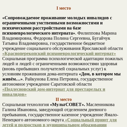
I место
«Сопровождаемое проживание молодых инвалидов с
ограниченными умственными возможностями и
психическими расстройствами на базе
психоневрологического интерната»
. Филиппова Марина
Владимировна, Федорова Полина Сергеевна, Бугайчук
Татьяна Владимировна, государственное бюджетное
учреждение социального обслуживания Ярославской области
«Красноперекопский психоневрологический интернат»
Социальная программа психологической адаптации пожилых
людей и людей с ограниченными возможностями здоровья
(вновь прибывших получателей социальных услуг) к
условиям проживания дома-интерната
«Дом, в котором мы
живём…»
. Райкунова Елена Петровна, государственное
автономное учреждение Саратовской области
«Подлесновский дом-интернат для престарелых и
инвалидов»
II место
Социальная технология
«МультСОВЕТ».
Масленникова
Галина Ивановна, заведующий отделением дневного
пребывания, государственное казенное учреждение Ямало-
Ненецкого автономного округа
«Социальный приют для
детей и подростков в муниципальном образовании