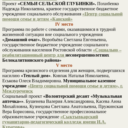
Проект
«СЕМЬИ СЕЛЬСКОЙ ГЛУБИНКИ».
Похибенко
Надежда Николаевна, краевое государственное бюджетное
учреждение социального обслуживания
«Центр социальной
помощи семье и детям «Канский»
IV место
Программа по работе с семьями, оказавшимися в трудной
жизненной ситуации вне социального учреждения
«Домашний очаг».
Воробьёва Светлана Евгеньевна,
государственное бюджетное учреждение социального
обслуживания населения Ростовской области
«Социально –
реабилитационный центр для
несовершеннолетних
Белокалитвинского района»
V место
Программа кризисного отделения для женщин, подвергшихся
насилию
«Теплый дом»
. Ковпак Наталья Николаевна,
Еськова Олеся Владимировна.
Муниципальное казенное
учреждение
«Центр социальной помощи семье и детям», г.
Междуреченск
Социальный проект
«Волонтерский десант «Музыкальная
аптечка»»
. Бушенева Валерия Александровна, Касева Анна
Михайловна, Кузнецова Светлана Анатольевна, Пружинская
Вера Борисовна, государственное профессиональное
образовательное учреждение
«Сыктывкарский
гуманитарно-педагогический колледж имени И.А.
Куратова»