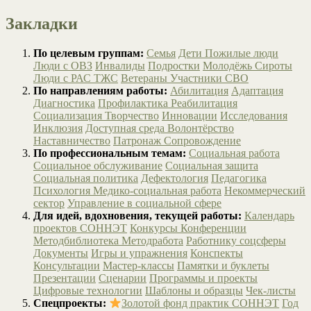
Закладки
По целевым группам:
Семья
Дети
Пожилые люди
Люди с ОВЗ
Инвалиды
Подростки
Молодёжь
Сироты
Люди с РАС
ТЖС
Ветераны
Участники СВО
По направлениям работы:
Абилитация
Адаптация
Диагностика
Профилактика
Реабилитация
Социализация
Творчество
Инновации
Исследования
Инклюзия
Доступная среда
Волонтёрство
Наставничество
Патронаж
Сопровождение
По профессиональным темам:
Социальная работа
Социальное обслуживание
Социальная защита
Социальная политика
Дефектология
Педагогика
Психология
Медико-социальная работа
Некоммерческий
сектор
Управление в социальной сфере
Для идей, вдохновения, текущей работы:
Календарь
проектов СОННЭТ
Конкурсы
Конференции
Методбиблиотека
Методработа
Работнику соцсферы
Документы
Игры и упражнения
Конспекты
Консультации
Мастер-классы
Памятки и буклеты
Презентации
Сценарии
Программы и проекты
Цифровые технологии
Шаблоны и образцы
Чек-листы
Спецпроекты:
Золотой фонд практик СОННЭТ
Год