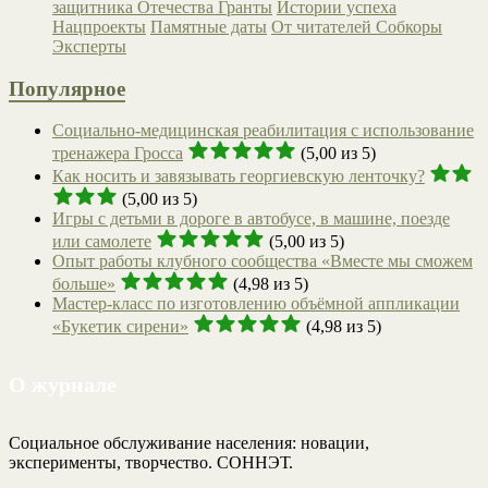
защитника Отечества
Гранты
Истории успеха
Нацпроекты
Памятные даты
От читателей
Собкоры
Эксперты
Популярное
Социально-медицинская реабилитация с использование
тренажера Гросса
(5,00 из 5)
Как носить и завязывать георгиевскую ленточку?
(5,00 из 5)
Игры с детьми в дороге в автобусе, в машине, поезде
или самолете
(5,00 из 5)
Опыт работы клубного сообщества «Вместе мы сможем
больше»
(4,98 из 5)
Мастер-класс по изготовлению объёмной аппликации
«Букетик сирени»
(4,98 из 5)
О журнале
Социальное обслуживание населения: новации,
эксперименты, творчество. СОННЭТ.