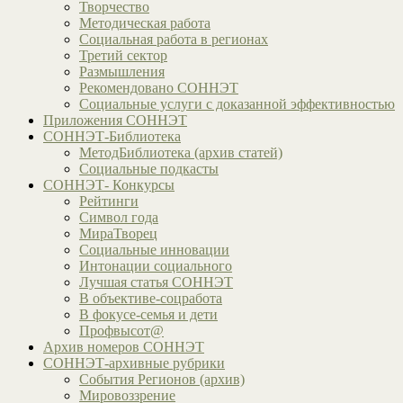
Творчество
Методическая работа
Социальная работа в регионах
Третий сектор
Размышления
Рекомендовано СОННЭТ
Социальные услуги с доказанной эффективностью
Приложения СОННЭТ
СОННЭТ-Библиотека
МетодБиблиотека (архив статей)
Социальные подкасты
СОННЭТ- Конкурсы
Рейтинги
Символ года
МираТворец
Социальные инновации
Интонации социального
Лучшая статья СОННЭТ
В объективе-соцработа
В фокусе-семья и дети
Профвысот@
Архив номеров СОННЭТ
СОННЭТ-архивные рубрики
События Регионов (архив)
Мировоззрение