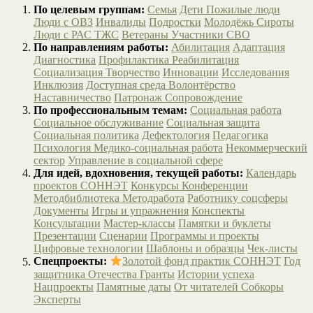
По целевым группам:
Семья
Дети
Пожилые люди
Люди с ОВЗ
Инвалиды
Подростки
Молодёжь
Сироты
Люди с РАС
ТЖС
Ветераны
Участники СВО
По направлениям работы:
Абилитация
Адаптация
Диагностика
Профилактика
Реабилитация
Социализация
Творчество
Инновации
Исследования
Инклюзия
Доступная среда
Волонтёрство
Наставничество
Патронаж
Сопровождение
По профессиональным темам:
Социальная работа
Социальное обслуживание
Социальная защита
Социальная политика
Дефектология
Педагогика
Психология
Медико-социальная работа
Некоммерческий
сектор
Управление в социальной сфере
Для идей, вдохновения, текущей работы:
Календарь
проектов СОННЭТ
Конкурсы
Конференции
Методбиблиотека
Методработа
Работнику соцсферы
Документы
Игры и упражнения
Конспекты
Консультации
Мастер-классы
Памятки и буклеты
Презентации
Сценарии
Программы и проекты
Цифровые технологии
Шаблоны и образцы
Чек-листы
Спецпроекты:
Золотой фонд практик СОННЭТ
Год
защитника Отечества
Гранты
Истории успеха
Нацпроекты
Памятные даты
От читателей
Собкоры
Эксперты