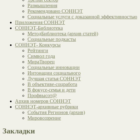
Размышления
Рекомендовано СОННЭТ
Социальные услуги с доказанной эффективностью
Приложения СОННЭТ
СОННЭТ-Библиотека
МетодБиблиотека (архив статей)
Социальные подкасты
СОННЭТ- Конкурсы
Рейтинги
Символ года
МираТворец
Социальные инновации
Интонации социального
Лучшая статья СОННЭТ
В объективе-соцработа
В фокусе-семья и дети
Профвысот@
Архив номеров СОННЭТ
СОННЭТ-архивные рубрики
События Регионов (архив)
Мировоззрение
Закладки