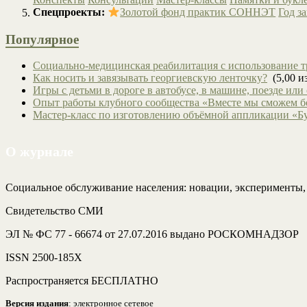
Спецпроекты:
Золотой фонд практик СОННЭТ
Год з
Популярное
Социально-медицинская реабилитация с использование т
Как носить и завязывать георгиевскую ленточку?
(5,00 из
Игры с детьми в дороге в автобусе, в машине, поезде или
Опыт работы клубного сообщества «Вместе мы сможем 
Мастер-класс по изготовлению объёмной аппликации «Б
О журнале
Социальное обслуживание населения: новации, эксперименты
Свидетельство СМИ
ЭЛ № ФС 77 - 66674 от 27.07.2016 выдано РОСКОМНАДЗОР
ISSN 2500-185Х
Распространяется БЕСПЛАТНО
Версия издания
: электронное сетевое