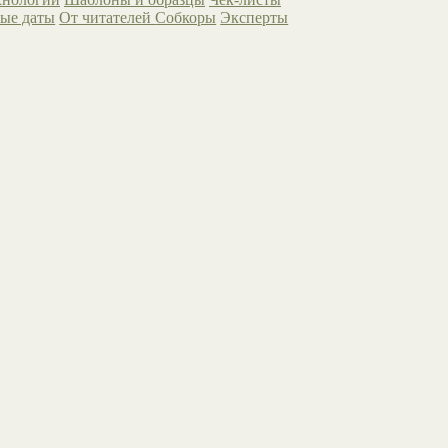
ые даты
От читателей
Собкоры
Эксперты