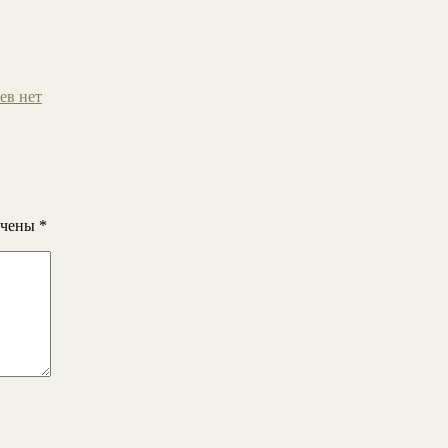
ев нет
ечены
*