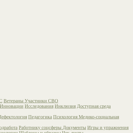
С
Ветераны
Участники СВО
Инновации
Исследования
Инклюзия
Доступная среда
Дефектология
Педагогика
Психология
Медико-социальная
одработа
Работнику соцсферы
Документы
Игры и упражнения
хнологии
Шаблоны и образцы
Чек-листы