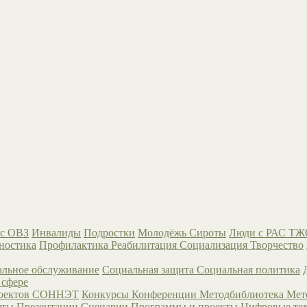
с ОВЗ
Инвалиды
Подростки
Молодёжь
Сироты
Люди с РАС
ТЖ
ностика
Профилактика
Реабилитация
Социализация
Творчество
льное обслуживание
Социальная защита
Социальная политика
 сфере
роектов СОННЭТ
Конкурсы
Конференции
Методбиблиотека
Мет
еты
Презентации
Сценарии
Программы и проекты
Цифровые те