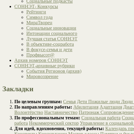
Социальные подкасты
СОННЭТ- Конкурсы
Рейтинги
Символ года
МираТворец
Социальные инновации
Интонации социального
Лучшая статья СОННЭТ
В объективе-соцработа
В фокусе-семья и дети
Профвысот@
Архив номеров СОННЭТ
СОННЭТ-архивные рубрики
События Регионов (архив)
Мировоззрение
Закладки
По целевым группам:
Семья
Дети
Пожилые люди
Люди 
По направлениям работы:
Абилитация
Адаптация
Диаг
Волонтёрство
Наставничество
Патронаж
Сопровождение
По профессиональным темам:
Социальная работа
Социа
работа
Некоммерческий сектор
Управление в социальной
Для идей, вдохновения, текущей работы:
Календарь п
Конспекты
Консультации
Мастер-классы
Памятки и букл