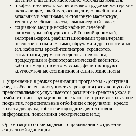
профессиональной: воспитательно-трудовые мастерские
включающие, швейную, оснащенную швейными и
вязальными машинами, и столярную мастерскую,
теплицу, учебные классы, компьютерный класс;
социально-медицинской: кабинет лечебной
физкультуры, оборудованный беговой дорожкой,
велотренажером, реабилитационными тренажерами,
шведской стенкой, матами, обручами и др.; спортивный
зал, кабинеты врачей-психиатров, терапевтов,
стоматолога, дерматовенеролога, невролога,
процедурный и физиотерапевтический кабинеты,
кабинет медицинского массажа; функционируют
круглосуточные сестринские и санитарские посты.
В учреждении в рамках реализации программы «Доступная
среда» обеспечена доступность учреждения (всех корпусов) и
предоставляемых услуг, имеются различные средства ухода и
реабилитации: функциональные кровати, противоскользящие
покрытия, горизонтальные отбойники с поручнями, кресло
коляска для душа, табло светодиодное для текстовой
информации, подъемники электрические и т.д.
Организация сопровождаемого проживания в отделении
социальной адаптации.