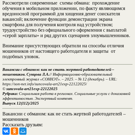
Рассмотрели современные схемы обмана: прохождение
обучения в мобильном приложении, по факту являющимся
вредоносной программой для хищения денег соискателя
вакансий; включение функции демонстрации экрана
смартфона для получения контроля над устройством;
трудоустройство без официального оформления с выплатой
«серой зарплаты» и ряд других сценариев злоумышленников.
Внимание присутствующих обратили на способы отличия
мошенников от настоящего работодателя и защиты от
подобных уловок.
Вакансии с обманом: как не стать жертвой работодателей –
мошенников. Сунцова Л.А.
// Информационно-образовательный
электронный журнал «СОННЭТ». – 2025. – № 12 (декабрь). – URL:
https://son-net.info/suncovala-art21exp-22122025
/
©
suncovala-art21exp-22122025
Рубрика:
Социальная работа в регионах
.
Социальные услуги с доказанной
эффективностью. Экспертный контент.
Выпуск 12(112)/2025
Вакансии с обманом: как не стать жертвой работодателей –
мошенников
Рассказать друзьям: