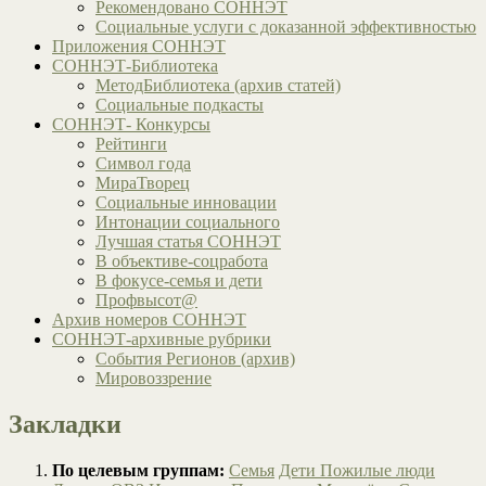
Рекомендовано СОННЭТ
Социальные услуги с доказанной эффективностью
Приложения СОННЭТ
СОННЭТ-Библиотека
МетодБиблиотека (архив статей)
Социальные подкасты
СОННЭТ- Конкурсы
Рейтинги
Символ года
МираТворец
Социальные инновации
Интонации социального
Лучшая статья СОННЭТ
В объективе-соцработа
В фокусе-семья и дети
Профвысот@
Архив номеров СОННЭТ
СОННЭТ-архивные рубрики
События Регионов (архив)
Мировоззрение
Закладки
По целевым группам:
Семья
Дети
Пожилые люди