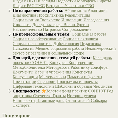
Люди с ОВЗ
Инвалиды
Подростки
Молодёжь
Сироты
Люди с РАС
ТЖС
Ветераны
Участники СВО
По направлениям работы:
Абилитация
Адаптация
Диагностика
Профилактика
Реабилитация
Социализация
Творчество
Инновации
Исследования
Инклюзия
Доступная среда
Волонтёрство
Наставничество
Патронаж
Сопровождение
По профессиональным темам:
Социальная работа
Социальное обслуживание
Социальная защита
Социальная политика
Дефектология
Педагогика
Психология
Медико-социальная работа
Некоммерческий
сектор
Управление в социальной сфере
Для идей, вдохновения, текущей работы:
Календарь
проектов СОННЭТ
Конкурсы
Конференции
Методбиблиотека
Методработа
Работнику соцсферы
Документы
Игры и упражнения
Конспекты
Консультации
Мастер-классы
Памятки и буклеты
Презентации
Сценарии
Программы и проекты
Цифровые технологии
Шаблоны и образцы
Чек-листы
Спецпроекты:
Золотой фонд практик СОННЭТ
Год
защитника Отечества
Гранты
Истории успеха
Нацпроекты
Памятные даты
От читателей
Собкоры
Эксперты
Популярное