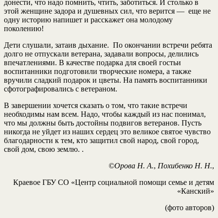
донести, что надо помнить, чтить, заботиться. И столько в
этой женщине задора и душевных сил, что верится — еще не
одну историю напишет и расскажет она молодому
поколению!
Дети слушали, затаив дыхание. По окончании встречи ребята
долго не отпускали ветерана, задавали вопросы, делились
впечатлениями. В качестве подарка для своей гостьи
воспитанники подготовили творческие номера, а также
вручили сладкий подарок и цветы. На память воспитанники
сфотографировались с ветераном.
В завершении хочется сказать о том, что такие встречи
необходимы нам всем. Надо, чтобы каждый из нас понимал,
что мы должны быть достойны подвигов ветеранов. Пусть
никогда не уйдет из наших сердец это великое святое чувство
благодарности к тем, кто защитил свой народ, свой город,
свой дом, свою землю. .
©Орова Н. А.
,
Похибенко Н. Н.
,
Краевое ГБУ СО «Центр социальной помощи семье и детям
«Канский»
(фото авторов)