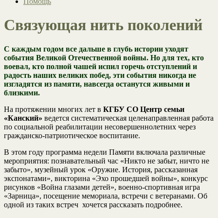
Помощь
Связующая нить поколений
С каждым годом все дальше в глубь истории уходят
события Великой Отечественной войны. Но для тех, кто
воевал, кто полной чашей испил горечь отступлений и
радость наших великих побед, эти события никогда не
изгладятся из памяти, навсегда останутся живыми и
близкими.
На протяжении многих лет в
КГБУ СО Центр семьи
«Канский»
ведется систематическая целенаправленная работа
по социальной реабилитации несовершеннолетних через
гражданско-патриотическое воспитание.
В этом году программа недели Памяти включала различные
мероприятия: познавательный час «Никто не забыт, ничто не
забыто», музейный урок «Оружие. История, рассказанная
экспонатами», викторина «Эхо прошедшей войны», конкурс
рисунков «Война глазами детей», военно-спортивная игра
«Зарница», посещение мемориала, встречи с ветеранами. Об
одной из таких встреч хочется рассказать подробнее.