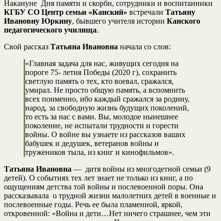
Накануне Дня памяти и скорби, сотрудники и воспитанники
КГБУ СО Центр семьи «Канский»
встречали
Татьяну
Ивановну Юркину
, бывшего учителя истории
Канского
педагогического училища
.
Свой рассказ
Татьяна Ивановна
начала со слов:
«Главная задача для нас, живущих сегодня на
пороге 75- летия Победы (2020 г), сохранить
светлую память о тех, кто воевал, сражался,
умирал. Не просто общую память, а вспомнить
всех поименно, ибо каждый сражался за родину,
народ, за свободную жизнь будущих поколений,
то есть за нас с вами. Вы, молодое нынешнее
поколение, не испытали трудности и горести
войны. О войне вы узнаете из рассказов ваших
бабушек и дедушек, ветеранов войны и
тружеников тыла, из книг и кинофильмов».
Татьяна Ивановна
— дитя войны из многодетной семьи (9
детей). О событиях тех лет знает не только из книг, а по
ощущениям детства той войны и послевоенной поры. Она
рассказывала о трудной жизни малолетних детей в военные и
послевоенные годы. Речь ее была пламенной, яркой,
откровенной: «Война и дети…Нет ничего страшнее, чем эти