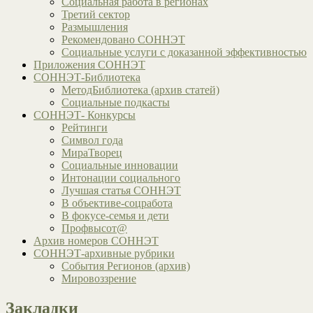
Социальная работа в регионах
Третий сектор
Размышления
Рекомендовано СОННЭТ
Социальные услуги с доказанной эффективностью
Приложения СОННЭТ
СОННЭТ-Библиотека
МетодБиблиотека (архив статей)
Социальные подкасты
СОННЭТ- Конкурсы
Рейтинги
Символ года
МираТворец
Социальные инновации
Интонации социального
Лучшая статья СОННЭТ
В объективе-соцработа
В фокусе-семья и дети
Профвысот@
Архив номеров СОННЭТ
СОННЭТ-архивные рубрики
События Регионов (архив)
Мировоззрение
Закладки