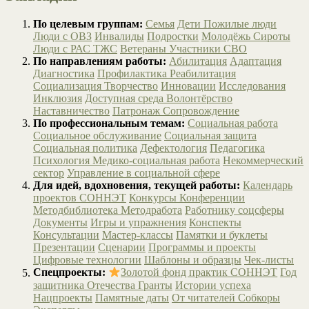
По целевым группам:
Семья
Дети
Пожилые люди
Люди с ОВЗ
Инвалиды
Подростки
Молодёжь
Сироты
Люди с РАС
ТЖС
Ветераны
Участники СВО
По направлениям работы:
Абилитация
Адаптация
Диагностика
Профилактика
Реабилитация
Социализация
Творчество
Инновации
Исследования
Инклюзия
Доступная среда
Волонтёрство
Наставничество
Патронаж
Сопровождение
По профессиональным темам:
Социальная работа
Социальное обслуживание
Социальная защита
Социальная политика
Дефектология
Педагогика
Психология
Медико-социальная работа
Некоммерческий
сектор
Управление в социальной сфере
Для идей, вдохновения, текущей работы:
Календарь
проектов СОННЭТ
Конкурсы
Конференции
Методбиблиотека
Методработа
Работнику соцсферы
Документы
Игры и упражнения
Конспекты
Консультации
Мастер-классы
Памятки и буклеты
Презентации
Сценарии
Программы и проекты
Цифровые технологии
Шаблоны и образцы
Чек-листы
Спецпроекты:
Золотой фонд практик СОННЭТ
Год
защитника Отечества
Гранты
Истории успеха
Нацпроекты
Памятные даты
От читателей
Собкоры