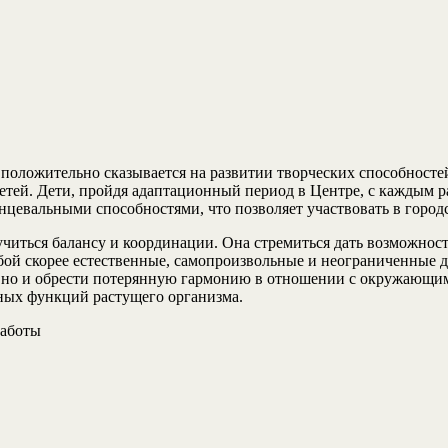
положительно сказывается на развитии творческих способносте
етей. Дети, пройдя адаптационный период в Центре, с каждым р
анцевальными способностями, что позволяет участвовать в горо
учиться балансу и координации. Она стремиться дать возможнос
бой скорее естественные, самопроизвольные и неограниченные
, но и обрести потерянную гармонию в отношении с окружающими
ных функций растущего организма.
работы