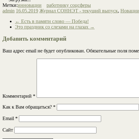
Метки:
инновации
работнику соцсферы
admin
16.05.2019
Журнал СОННЭТ - текущий выпуск
,
Новации
←
Есть в памяти слово — Победа!
Это праздник со слезами на глазах
→
Добавить комментарий
Ваш адрес email не будет опубликован.
Обязательные поля пом
Комментарий
*
Как к Вам обращаться?
*
Email
*
Сайт