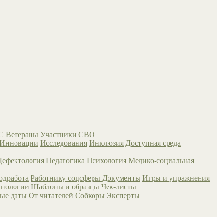
С
Ветераны
Участники СВО
Инновации
Исследования
Инклюзия
Доступная среда
Дефектология
Педагогика
Психология
Медико-социальная
одработа
Работнику соцсферы
Документы
Игры и упражнения
хнологии
Шаблоны и образцы
Чек-листы
ые даты
От читателей
Собкоры
Эксперты