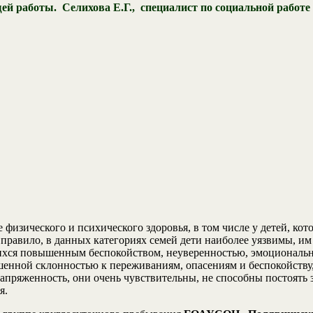
ей работы. Селихова Е.Г., специалист по социальной рабо
физического и психического здоровья, в том числе у детей, кот
авило, в данных категориях семей дети наиболее уязвимы, им т
ихся повышенным беспокойством, неуверенностью, эмоциональн
вышенной склонностью к переживаниям, опасениям и беспокойств
апряженность, они очень чувствительны, не способны постоять з
я.