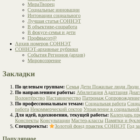
МираТворец
Социальные инновации
Интонации социального
Лучшая статья СОННЭТ
В объективе-соцработа
В фокусе-семья и дети
Профвысот@
Архив номеров СОННЭТ
СОННЭТ-архивные рубрики
События Регионов (архив)
Мировоззрение
Закладки
По целевым группам:
Семья
Дети
Пожилые люди
Люди 
По направлениям работы:
Абилитация
Адаптация
Диаг
Волонтёрство
Наставничество
Патронаж
Сопровождение
По профессиональным темам:
Социальная работа
Социа
работа
Некоммерческий сектор
Управление в социальной
Для идей, вдохновения, текущей работы:
Календарь п
Конспекты
Консультации
Мастер-классы
Памятки и букл
Спецпроекты:
Золотой фонд практик СОННЭТ
Год з
Популярное