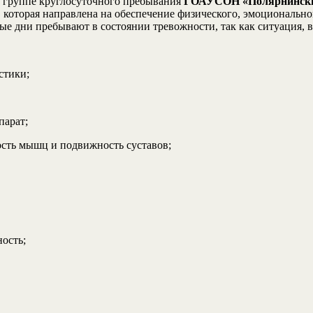
 группе круглосуточного пребывания
ГОАУСОН «Полярнински
, которая направлена на обеспечение физического, эмоционально
ые дни пребывают в состоянии тревожности, так как ситуация, в
стики;
парат;
ность мышц и подвижность суставов;
ость;
.