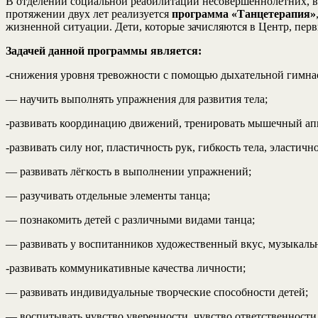
В отделении социальной реабилитации несовершеннолетних, в
протяжении двух лет реализуется
программа «Танцетерапия»
жизненной ситуации. Дети, которые зачисляются в Центр, перв
Задачей данной программы является:
-снижения уровня тревожности с помощью дыхательной гимна
— научить выполнять упражнения для развития тела;
-развивать координацию движений, тренировать мышечный ап
-развивать силу ног, пластичность рук, гибкость тела, эластич
— развивать лёгкость в выполнении упражнений;
— разучивать отдельные элементы танца;
— познакомить детей с различными видами танца;
— развивать у воспитанников художественный вкус, музыкальн
-развивать коммуникативные качества личности;
— развивать индивидуальные творческие способности детей;
— воспитывать чувство уверенности, чувство ответственности