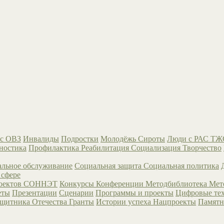
с ОВЗ
Инвалиды
Подростки
Молодёжь
Сироты
Люди с РАС
ТЖ
ностика
Профилактика
Реабилитация
Социализация
Творчество
льное обслуживание
Социальная защита
Социальная политика
 сфере
роектов СОННЭТ
Конкурсы
Конференции
Методбиблиотека
Мет
еты
Презентации
Сценарии
Программы и проекты
Цифровые те
ащитника Отечества
Гранты
Истории успеха
Нацпроекты
Памятн