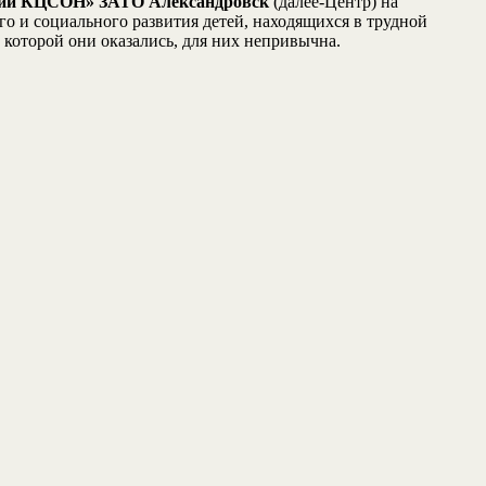
й КЦСОН» ЗАТО Александровск
(далее-Центр) на
го и социального развития детей, находящихся в трудной
 которой они оказались, для них непривычна.