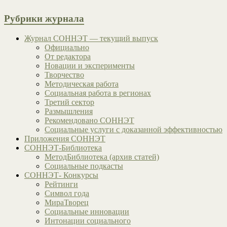
Рубрики журнала
Журнал СОННЭТ — текущий выпуск
Официально
От редактора
Новации и эксперименты
Творчество
Методическая работа
Социальная работа в регионах
Третий сектор
Размышления
Рекомендовано СОННЭТ
Социальные услуги с доказанной эффективностью
Приложения СОННЭТ
СОННЭТ-Библиотека
МетодБиблиотека (архив статей)
Социальные подкасты
СОННЭТ- Конкурсы
Рейтинги
Символ года
МираТворец
Социальные инновации
Интонации социального