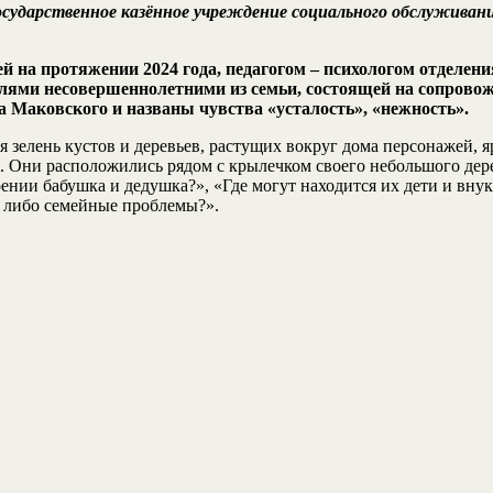
 государственное казённое учреждение социального обслужива
ей на протяжении 2024 года, педагогом – психологом отдел
елями несовершеннолетними из семьи, состоящей на сопровож
 Маковского и названы чувства «усталость», «нежность».
зелень кустов и деревьев, растущих вокруг дома персонажей, я
я. Они расположились рядом с крылечком своего небольшого дер
ении бабушка и дедушка?», «Где могут находится их дети и вну
– либо семейные проблемы?».