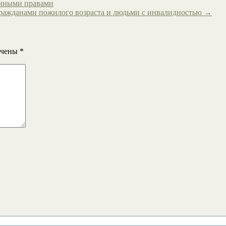
онными правами
гражданами пожилого возраста и людьми с инвалидностью
→
ечены
*