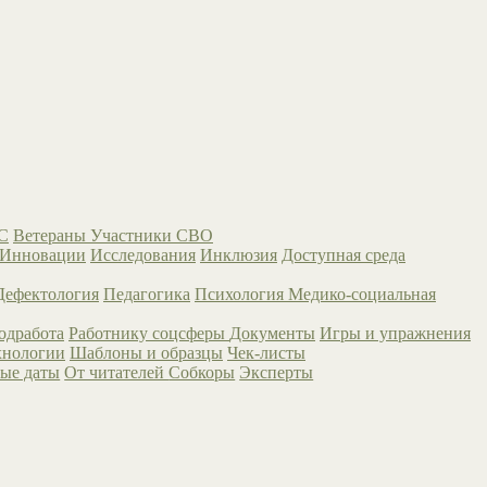
С
Ветераны
Участники СВО
Инновации
Исследования
Инклюзия
Доступная среда
Дефектология
Педагогика
Психология
Медико-социальная
одработа
Работнику соцсферы
Документы
Игры и упражнения
хнологии
Шаблоны и образцы
Чек-листы
ые даты
От читателей
Собкоры
Эксперты