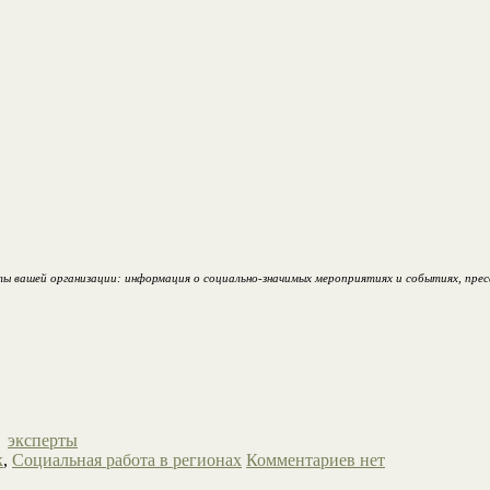
вашей организации: информация о социально-значимых мероприятиях и событиях, пресс-
эксперты
к
,
Социальная работа в регионах
Комментариев нет