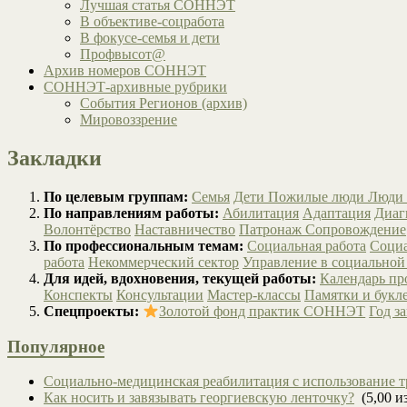
Лучшая статья СОННЭТ
В объективе-соцработа
В фокусе-семья и дети
Профвысот@
Архив номеров СОННЭТ
СОННЭТ-архивные рубрики
События Регионов (архив)
Мировоззрение
Закладки
По целевым группам:
Семья
Дети
Пожилые люди
Люди 
По направлениям работы:
Абилитация
Адаптация
Диаг
Волонтёрство
Наставничество
Патронаж
Сопровождение
По профессиональным темам:
Социальная работа
Социа
работа
Некоммерческий сектор
Управление в социальной
Для идей, вдохновения, текущей работы:
Календарь п
Конспекты
Консультации
Мастер-классы
Памятки и букл
Спецпроекты:
Золотой фонд практик СОННЭТ
Год з
Популярное
Социально-медицинская реабилитация с использование т
Как носить и завязывать георгиевскую ленточку?
(5,00 из