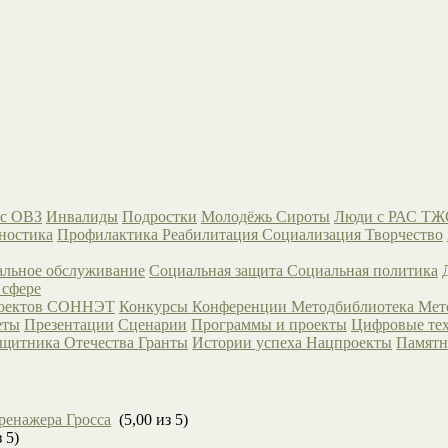
с ОВЗ
Инвалиды
Подростки
Молодёжь
Сироты
Люди с РАС
ТЖ
ностика
Профилактика
Реабилитация
Социализация
Творчество
льное обслуживание
Социальная защита
Социальная политика
 сфере
роектов СОННЭТ
Конкурсы
Конференции
Методбиблиотека
Мет
еты
Презентации
Сценарии
Программы и проекты
Цифровые те
ащитника Отечества
Гранты
Истории успеха
Нацпроекты
Памятн
ренажера Гросса
(5,00 из 5)
 5)