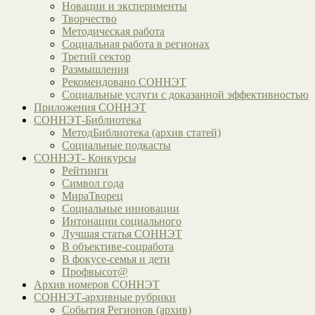
Новации и эксперименты
Творчество
Методическая работа
Социальная работа в регионах
Третий сектор
Размышления
Рекомендовано СОННЭТ
Социальные услуги с доказанной эффективностью
Приложения СОННЭТ
СОННЭТ-Библиотека
МетодБиблиотека (архив статей)
Социальные подкасты
СОННЭТ- Конкурсы
Рейтинги
Символ года
МираТворец
Социальные инновации
Интонации социального
Лучшая статья СОННЭТ
В объективе-соцработа
В фокусе-семья и дети
Профвысот@
Архив номеров СОННЭТ
СОННЭТ-архивные рубрики
События Регионов (архив)