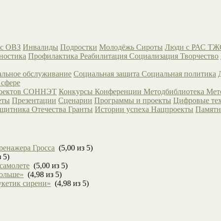
с ОВЗ
Инвалиды
Подростки
Молодёжь
Сироты
Люди с РАС
ТЖ
ностика
Профилактика
Реабилитация
Социализация
Творчество
льное обслуживание
Социальная защита
Социальная политика
 сфере
роектов СОННЭТ
Конкурсы
Конференции
Методбиблиотека
Мет
еты
Презентации
Сценарии
Программы и проекты
Цифровые те
ащитника Отечества
Гранты
Истории успеха
Нацпроекты
Памятн
ренажера Гросса
(5,00 из 5)
 5)
 самолете
(5,00 из 5)
больше»
(4,98 из 5)
укетик сирени»
(4,98 из 5)