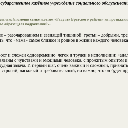
 государственное казённое учреждение социального обслужива
альной помощи семье и детям «Радуга» Братского района» на протяжении 
ье образец для подражания?».
е – разочарованием и звенящей тишиной, третьи – добрыми, тр
ть, что «мама» самое близкое и родное в жизни каждого человек
ост и сложен одновременно, легок и труден в исполнении: «анали
связаны с чувствами и эмоциями человека, с прожитым опытом 
дная задача. И первый шаг, очень важный и сложный, признать, ч
строгий, ласковый и требовательный, но важно, что он будет др