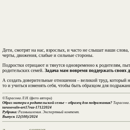
Дети, смотрят на нас, взрослых, и часто не слышат наши слов
черты, движения, слабые и сильные стороны.
Подростки отрицают и тянутся одновременно к родителям, пыт
родительских семей.
Задача мам вовремя поддержать своих де
А создать доверительные отношения – великий труд, который 
то и учиться изменять себя, чтобы быть образцом для подражан
©
Тарасова Л.Н.
(фото автора)
Образ матери в родительской семье – образец для подражания?
Тарасова 
tarasovaln-art17raz-17122024
Рубрика:
Размышления
.
Экспертный контент.
Выпуск 12(100)/2024