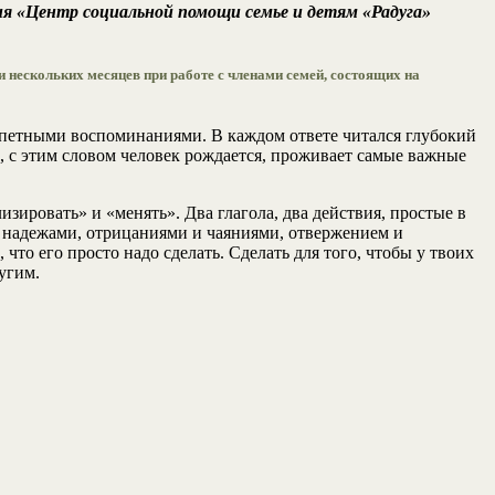
ния «Центр социальной помощи семье и детям «Радуга»
нескольких месяцев при работе с членами семей, состоящих на
епетными воспоминаниями. В каждом ответе читался глубокий
а, с этим словом человек рождается, проживает самые важные
зировать» и «менять». Два глагола, два действия, простые в
и надежами, отрицаниями и чаяниями, отвержением и
то его просто надо сделать. Сделать для того, чтобы у твоих
угим.