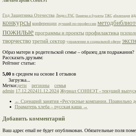
Листаем архив СОННЭТ
Год Защитника Отечества
ад
Люди с РАС
ТЖС
абилитация
Памятки и буклеты
конкурсы
методбиблиот
конференции
лучший по-профессии
пожилые
профилактика
программы и проекты
психол
эксп
творчество
третий сектор
управление в социальной сфере
Образ матери в родительской семье – образец для подражания?
Рассказать друзьям:
Рейтинг статьи:
5,00
в среднем на основе
1
отзывов
Загрузка...
Метки:
дети
регионы
семья
admin
17.12.2024
11.12.2024
Журнал СОННЭТ - текущий выпус
←
Сценарий занятия «Ресурсные компании. Правильно де
Праматерь хлеба – русская каша
→
Добавить комментарий
Ваш адрес email не будет опубликован.
Обязательные поля пом