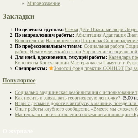
Мировоззрение
Закладки
По целевым группам:
Семья
Дети
Пожилые люди
Люди 
По направлениям работы:
Абилитация
Адаптация
Диаг
Волонтёрство
Наставничество
Патронаж
Сопровождение
По профессиональным темам:
Социальная работа
Социа
работа
Некоммерческий сектор
Управление в социальной
Для идей, вдохновения, текущей работы:
Календарь п
Конспекты
Консультации
Мастер-классы
Памятки и букл
Спецпроекты:
Золотой фонд практик СОННЭТ
Год з
Популярное
Социально-медицинская реабилитация с использование т
Как носить и завязывать георгиевскую ленточку?
(5,00 из
Игры с детьми в дороге в автобусе, в машине, поезде или
Опыт работы клубного сообщества «Вместе мы сможем 
Мастер-класс по изготовлению объёмной аппликации «Б
О журнале