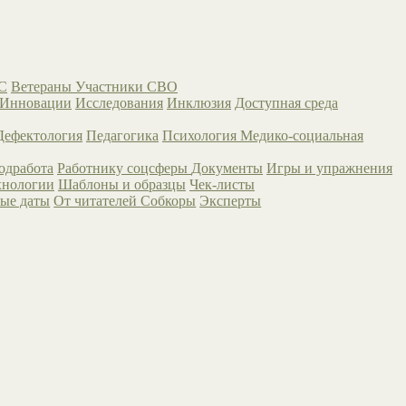
С
Ветераны
Участники СВО
Инновации
Исследования
Инклюзия
Доступная среда
Дефектология
Педагогика
Психология
Медико-социальная
одработа
Работнику соцсферы
Документы
Игры и упражнения
хнологии
Шаблоны и образцы
Чек-листы
ые даты
От читателей
Собкоры
Эксперты