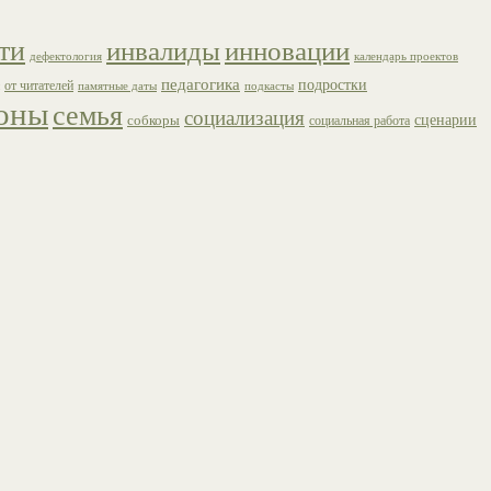
ти
инвалиды
инновации
дефектология
календарь проектов
педагогика
подростки
от читателей
памятные даты
подкасты
оны
семья
социализация
сценарии
собкоры
социальная работа