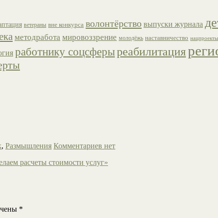
де
волонтёрство
выпуски журнала
аптация
вне конкурса
ветераны
ека
методработа
мировоззрение
наставничество
молодёжь
нацпроекты
реги
работнику соцсферы
реабилитация
огия
ерты
к
,
Размышления
Комментариев нет
лаем расчеты стоимости услуг»
ечены
*