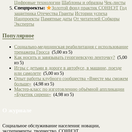
Цифровые технологии
Шаблоны и образцы
Чек-листы
Спецпроекты:
Золотой фонд практик СОННЭТ
Год
защитника Отечества
Гранты
Истории успеха
Нацпроекты
Памятные даты
От читателей
Собкоры
Эксперты
Популярное
Социально-медицинская реабилитация с использование
тренажера Гросса
(5,00 из 5)
Как носить и завязывать георгиевскую ленточку?
(5,00
из 5)
Игры с детьми в дороге в автобусе, в машине, поезде
или самолете
(5,00 из 5)
Опыт работы клубного сообщества «Вместе мы сможем
больше»
(4,98 из 5)
Мастер-класс по изготовлению объёмной аппликации
«Букетик сирени»
(4,98 из 5)
О журнале
Социальное обслуживание населения: новации,
эксперименты, творчество. СОННЭТ.