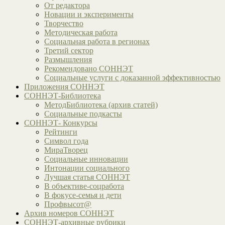
От редактора
Новации и эксперименты
Творчество
Методическая работа
Социальная работа в регионах
Третий сектор
Размышления
Рекомендовано СОННЭТ
Социальные услуги с доказанной эффективностью
Приложения СОННЭТ
СОННЭТ-Библиотека
МетодБиблиотека (архив статей)
Социальные подкасты
СОННЭТ- Конкурсы
Рейтинги
Символ года
МираТворец
Социальные инновации
Интонации социального
Лучшая статья СОННЭТ
В объективе-соцработа
В фокусе-семья и дети
Профвысот@
Архив номеров СОННЭТ
СОННЭТ-архивные рубрики