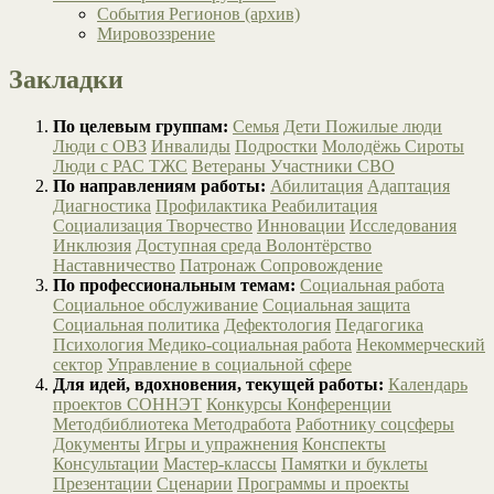
События Регионов (архив)
Мировоззрение
Закладки
По целевым группам:
Семья
Дети
Пожилые люди
Люди с ОВЗ
Инвалиды
Подростки
Молодёжь
Сироты
Люди с РАС
ТЖС
Ветераны
Участники СВО
По направлениям работы:
Абилитация
Адаптация
Диагностика
Профилактика
Реабилитация
Социализация
Творчество
Инновации
Исследования
Инклюзия
Доступная среда
Волонтёрство
Наставничество
Патронаж
Сопровождение
По профессиональным темам:
Социальная работа
Социальное обслуживание
Социальная защита
Социальная политика
Дефектология
Педагогика
Психология
Медико-социальная работа
Некоммерческий
сектор
Управление в социальной сфере
Для идей, вдохновения, текущей работы:
Календарь
проектов СОННЭТ
Конкурсы
Конференции
Методбиблиотека
Методработа
Работнику соцсферы
Документы
Игры и упражнения
Конспекты
Консультации
Мастер-классы
Памятки и буклеты
Презентации
Сценарии
Программы и проекты