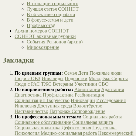
Интонации социального
Лучшая статья СОННЭТ
В объективе-соцработа
В фокусе-семья и дети
Профвысот@
Архив номеров СОННЭТ
СОННЭТ-архивные рубрики
События Регионов (архив)
Мировоззрение
Закладки
По целевым группам:
Семья
Дети
Пожилые люди
Люди с ОВЗ
Инвалиды
Подростки
Молодёжь
Сироты
Люди с РАС
ТЖС
Ветераны
Участники СВО
По направлениям работы:
Абилитация
Адаптация
Диагностика
Профилактика
Реабилитация
Социализация
Творчество
Инновации
Исследования
Инклюзия
Доступная среда
Волонтёрство
Наставничество
Патронаж
Сопровождение
По профессиональным темам:
Социальная работа
Социальное обслуживание
Социальная защита
Социальная политика
Дефектология
Педагогика
Психология
Медико-социальная работа
Некоммерческий