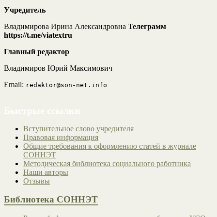
Учредитель
Владимирова Ирина Александровна
Телеграмм
https://t.me/viatextru
Главный редактор
Владимиров Юрий Максимович
Email:
redaktor@son-net.info
Быстрые ссылки
Вступительное слово учредителя
Правовая информация
Общие требования к оформлению статей в журнале
СОННЭТ
Методическая библиотека социального работника
Наши авторы
Отзывы
Библиотека СОННЭТ