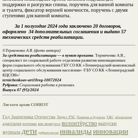
поддержки и разгрузки спины, поручень для ванной комнаты
и туалета, фиксатор верхней конечности, поручень с двумя
ступенями для ванной комнаты.
За 1 полугодие 2024 года заключено 20 договоров,
оформлено 34 дополнительных соглашения и выдано 57
технических средств реабилитации.
©
Терниченко А.В. (фото автора)
За средствами реабилитации — в пункт проката
.
Терниченко А.В.,
специалист по социальной работе отделения развития инновационных
форм социального обслуживания ГБУ СО КК «Ленинградский комплексный
центр социального обслуживания населения» /ГБУ СО КК «Ленинградский
КЦСОН»/
ternichenkoav-art10reg-10072024
Рубрика:
Социальная работа в регионах.
Выпуск 07 (95)/2024
Листаем архив СОННЭТ
Год Защитника Отечества
Люди с РАС
ТЖС
абилитация
Памятки и буклеты
волонтёрство
выпуски
адаптация
вне конкурса
ветераны
дети
инвалиды
инновации
журнала
дефектология