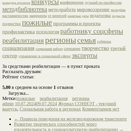
конкурсы
конференции
лучший по-профессии
календарь проектов
методбиблиотека
методработа
мировоззрение
молодёжь
педагогика
наставничество
от читателей
нацпроекты
памятные даты
подкасты
пожилые
программы и проекты
подростки
работнику соцсферы
профилактика
психология
регионы
семья
реабилитация
собкоры
творчество
социализация
третий
сценарии
социальная работа
эксперты
сектор
управление в социальной сфере
За средствами реабилитации — в пункт проката
Рассказать друзьям:
Рейтинг статьи:
5,00
в среднем на основе
1
отзывов
Загрузка...
Метки:
пожилые
реабилитация
регионы
admin
10.07.2024
09.07.2024
Журнал СОННЭТ - текущий
выпуск
,
Социальная работа в регионах
Комментариев нет
←
Правила поведения на железнодорожном транспорте
Развитие творческих способностей через
изодеятельность и социокультурную реабилитацию
→