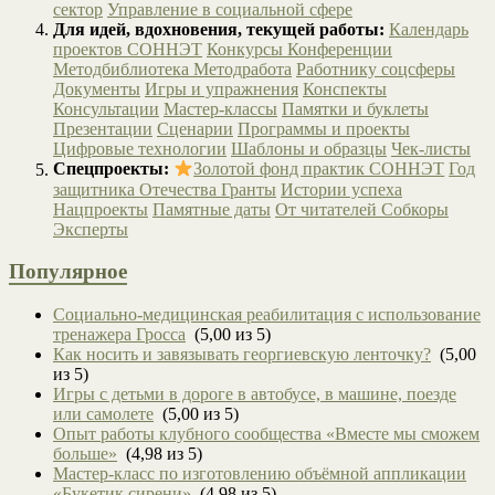
сектор
Управление в социальной сфере
Для идей, вдохновения, текущей работы:
Календарь
проектов СОННЭТ
Конкурсы
Конференции
Методбиблиотека
Методработа
Работнику соцсферы
Документы
Игры и упражнения
Конспекты
Консультации
Мастер-классы
Памятки и буклеты
Презентации
Сценарии
Программы и проекты
Цифровые технологии
Шаблоны и образцы
Чек-листы
Спецпроекты:
Золотой фонд практик СОННЭТ
Год
защитника Отечества
Гранты
Истории успеха
Нацпроекты
Памятные даты
От читателей
Собкоры
Эксперты
Популярное
Социально-медицинская реабилитация с использование
тренажера Гросса
(5,00 из 5)
Как носить и завязывать георгиевскую ленточку?
(5,00
из 5)
Игры с детьми в дороге в автобусе, в машине, поезде
или самолете
(5,00 из 5)
Опыт работы клубного сообщества «Вместе мы сможем
больше»
(4,98 из 5)
Мастер-класс по изготовлению объёмной аппликации
«Букетик сирени»
(4,98 из 5)