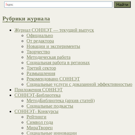
Рубрики журнала
Журнал СОННЭТ — текущий выпуск
Официально
От редактора
Новации и эксперименты
Творчество
Методическая работа
Социальная работа в регионах
Третий сектор
Размышления
Рекомендовано СОННЭТ
Социальные услуги с доказанной эффективностью
Приложения СОННЭТ
СОННЭТ-Библиотека
МетодБиблиотека (архив статей)
Социальные подкасты
СОННЭТ- Конкурсы
Рейтинги
Символ года
МираТворец
Социальные инновации