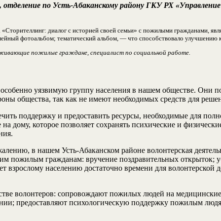
, отделение по Усть-Абаканскому району ГКУ РХ «Управление 
а «Сторителлинг: диалог с историей своей семьи» с пожилыми гражданами, яв
семейный фотоальбом; тематический альбом, — что способствовало улучшению
оживающие пожилые граждане, специалист по социальной работе.
обенно уязвимую группу населения в нашем обществе. Они пол
роны общества, так как не имеют необходимых средств для реше
печить поддержку и предоставить ресурсы, необходимые для по
е на дому, которое позволяет сохранять психические и физическ
ния.
жалению, в нашем Усть-Абаканском районе волонтерская деятель
пожилым гражданам: вручение поздравительных открыток; уборк
т взрослому населению достаточно времени для волонтерской де
естве волонтеров: сопровождают пожилых людей на медицинские
нии; предоставляют психологическую поддержку пожилым людям,