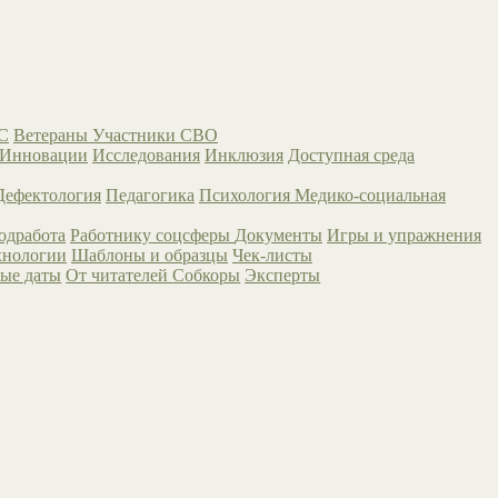
С
Ветераны
Участники СВО
Инновации
Исследования
Инклюзия
Доступная среда
Дефектология
Педагогика
Психология
Медико-социальная
одработа
Работнику соцсферы
Документы
Игры и упражнения
хнологии
Шаблоны и образцы
Чек-листы
ые даты
От читателей
Собкоры
Эксперты