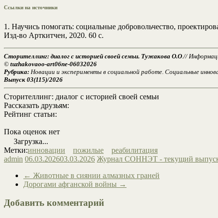
Ссылки на источники
1. Научись помогать: социальные добровольчество, проектиров
Изд-во Арткитчен, 2020. 60 с.
Сторителлинг: диалог с историей своей семьи. Тужакова О.О
.
// Информац
©
tuzhakovaoo-art06ne-06032026
Рубрика:
Новации и эксперименты в социальной работе
.
Социальные иннов
Выпуск 03(115)/2026
Сторителлинг: диалог с историей своей семьи
Рассказать друзьям:
Рейтинг статьи:
Пока оценок нет
Загрузка...
Метки:
инновации
пожилые
реабилитация
admin
06.03.2026
03.03.2026
Журнал СОННЭТ - текущий выпус
←
Животные в сиянии алмазных граней
Дорогами афганской войны
→
Добавить комментарий