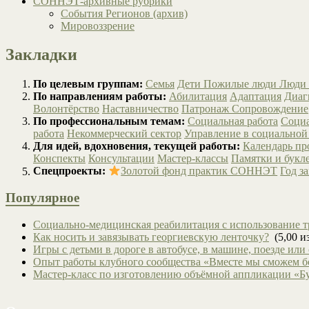
СОННЭТ-архивные рубрики
События Регионов (архив)
Мировоззрение
Закладки
По целевым группам:
Семья
Дети
Пожилые люди
Люди 
По направлениям работы:
Абилитация
Адаптация
Диаг
Волонтёрство
Наставничество
Патронаж
Сопровождение
По профессиональным темам:
Социальная работа
Социа
работа
Некоммерческий сектор
Управление в социальной
Для идей, вдохновения, текущей работы:
Календарь п
Конспекты
Консультации
Мастер-классы
Памятки и букл
Спецпроекты:
Золотой фонд практик СОННЭТ
Год з
Популярное
Социально-медицинская реабилитация с использование т
Как носить и завязывать георгиевскую ленточку?
(5,00 из
Игры с детьми в дороге в автобусе, в машине, поезде или
Опыт работы клубного сообщества «Вместе мы сможем 
Мастер-класс по изготовлению объёмной аппликации «Б