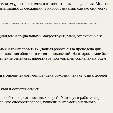
слуха, ухудшение памяти или когнитивные нарушения. Многие
блемы являются сложными и многогранными, однако они могут
торителлинг: диалог с историей своей семьи», в котором приняли участие 3
дивидом и социальными макроструктурами, отвечающие за
мых и ярких событиях. Данная работа была проведена для
вствования общности и связи поколений. На втором этапе был
ормление семейных нарративов получателей социальных услуг.
в определенном месяце (день рождения внука, сына, дочери)
был и остается семьей.
 особенно среди пожилых людей. Участвуя в работе над
ва, что способствовало улучшению их эмоционального