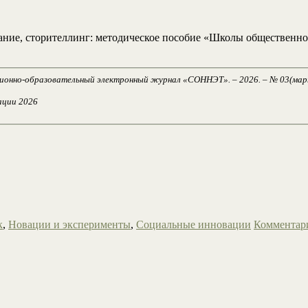
ание, сторителлинг: методическое пособие «Школы общественног
ионно-образовательный электронный журнал «СОННЭТ». – 2026. – № 03(март). 
ации 2026
к
,
Новации и эксперименты
,
Социальные инновации
Комментар