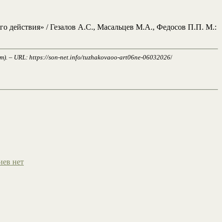
о действия» / Гезалов А.С., Масальцев М.А., Федосов П.П. М.:
– URL: https://son-net.info/tuzhakovaoo-art06ne-06032026
/
иев нет