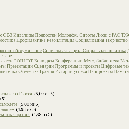
с ОВЗ
Инвалиды
Подростки
Молодёжь
Сироты
Люди с РАС
ТЖ
ностика
Профилактика
Реабилитация
Социализация
Творчество
льное обслуживание
Социальная защита
Социальная политика
 сфере
роектов СОННЭТ
Конкурсы
Конференции
Методбиблиотека
Мет
еты
Презентации
Сценарии
Программы и проекты
Цифровые те
ащитника Отечества
Гранты
Истории успеха
Нацпроекты
Памятн
ренажера Гросса
(5,00 из 5)
 5)
 самолете
(5,00 из 5)
больше»
(4,98 из 5)
укетик сирени»
(4,98 из 5)