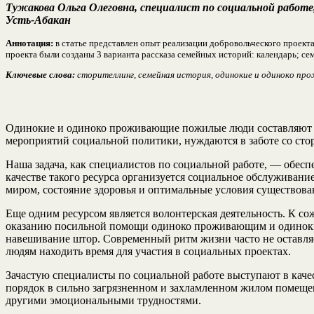
Тужакова Ольга Олеговна, специалист по социальной работе
Усть-Абакан
Аннотация:
в статье представлен опыт реализации добровольческого проект
проекта были созданы 3 варианта рассказа семейных историй: календарь; 
Ключевые слова:
сторителлинг, семейная история, одинокие и одиноко пр
Одинокие и одиноко проживающие пожилые люди составляют ос
мероприятий социальной политики, нуждаются в заботе со сто
Наша задача, как специалистов по социальной работе, — обес
качестве такого ресурса организуется социальное обслуживани
миром, состояние здоровья и оптимальные условия существова
Еще одним ресурсом является волонтерская деятельность. К со
оказанию посильной помощи одиноко проживающим и одиноким 
навешивание штор. Современный ритм жизни часто не оставляе
людям находить время для участия в социальных проектах.
Зачастую специалисты по социальной работе выступают в кач
порядок в сильно загрязненном и захламленном жилом помеще
другими эмоциональными трудностями.