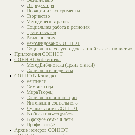
От редактора
Новации и эксперименты
Творчество
Методическая работа
Социальная работа в регионах
Третий сектор
Размышления
Рекомендовано СОННЭТ
Социальные услуги с доказанной эффективностью
Приложения СОННЭТ
СОННЭТ-Библиотека
МетодБиблиотека (архив статей)
Социальные подкасты
СОННЭТ- Конкурсы
Рейтинги
Символ года
МираТворец
Социальные инновации
Интонации социального
Лучшая статья СОННЭТ
В объективе-соцработа
В фокусе-семья и дети
Профвысот@
Архив номеров СОННЭТ