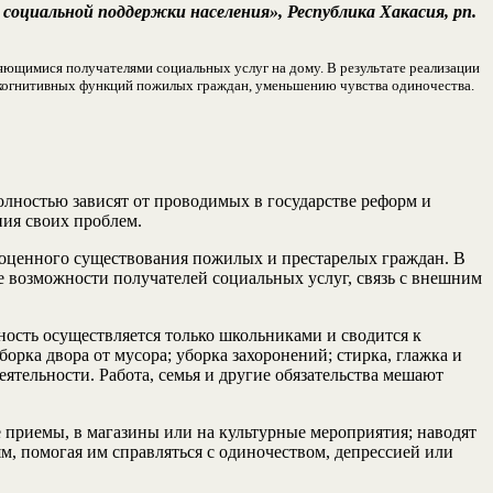
социальной поддержки населения», Республика Хакасия, рп.
ляющимися получателями социальных услуг на дому. В результате реализации
 когнитивных функций пожилых граждан, уменьшению чувства одиночества.
ностью зависят от проводимых в государстве реформ и
ния своих проблем.
лноценного существования пожилых и престарелых граждан. В
ие возможности получателей социальных услуг, связь с внешним
ность осуществляется только школьниками и сводится к
а двора от мусора; уборка захоронений; стирка, глажка и
ятельности. Работа, семья и другие обязательства мешают
 приемы, в магазины или на культурные мероприятия; наводят
 помогая им справляться с одиночеством, депрессией или