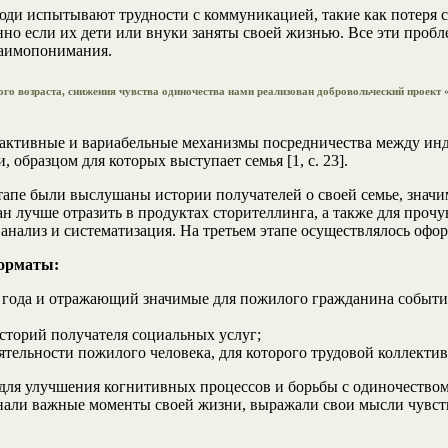
юди испытывают трудности с коммуникацией, такие как потеря 
нно если их дети или внуки заняты своей жизнью. Все эти про
заимопонимания.
о возраста, снижения чувства одиночества нами реализован добровольческий проект «С
 активные и вариабельные механизмы посредничества между ин
 образцом для которых выступает семья [1, с. 23].
апе были выслушаны истории получателей о своей семье, значи
 лучше отразить в продуктах сторителлинга, а также для прочу
 анализ и систематизация. На третьем этапе осуществлялось оф
форматы:
 года и отражающий значимые для пожилого гражданина события 
торий получателя социальных услуг;
тельности пожилого человека, для которого трудовой коллектив 
ля улучшения когнитивных процессов и борьбы с одиночеством,
нали важные моменты своей жизни, выражали свои мысли чувст