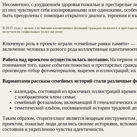
Несомненно, с ухудшением здоровья пожилые и престарелые л
из них чувствуют себя изолированными или одинокими, особе
быть преодолены с помощью открытого диалога, терпения и в
В 2025 году с целью улучшения когнитивных функций граждан пожилого и престарелог
получателя социальных услуг на дому
Ключевую роль в проекте играли «семейные рамки памяти» —
включение человека в разного рода коллективные идентичности,
Работа над проектом осуществлялась поэтапно.
На первом эт
понимания того, какие события пожилых и престарелых граждан
произведен отбор фотоматериалов, вырезок и иллюстраций; их
Вариантами рассказа семейных историй стали различные 
календарь, состоящий из красочных иллюстраций времен
с изображением члена семьи;
семейный фотоальбом, включающий 8 генеалогических ис
тематический альбом, посвященный истории трудовой дея
Таким образом, сторителлинг является мощным инструментом д
проектом, пожилые люди делились своими историями, вспоми
состояния и укреплению чувства идентичности.