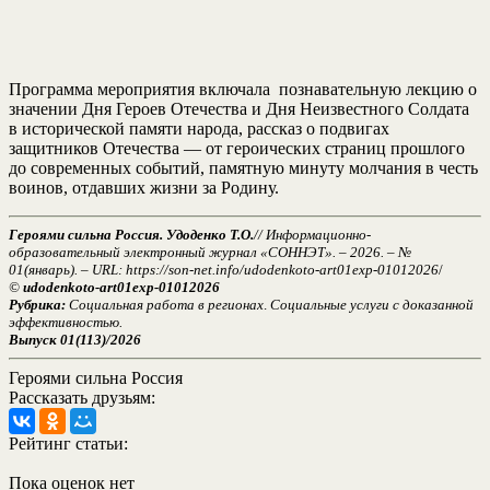
Программа мероприятия включала познавательную лекцию о
значении Дня Героев Отечества и Дня Неизвестного Солдата
в исторической памяти народа, рассказ о подвигах
защитников Отечества — от героических страниц прошлого
до современных событий, памятную минуту молчания в честь
воинов, отдавших жизни за Родину.
Героями сильна Россия. Удоденко Т.О.
// Информационно-
образовательный электронный журнал «СОННЭТ». – 2026. – №
01(январь). – URL: https://son-net.info/udodenkoto-art01exp-01012026
/
©
udodenkoto-art01exp-01012026
Рубрика:
Социальная работа в регионах
.
Социальные услуги с доказанной
эффективностью.
Выпуск 01(113)/2026
Героями сильна Россия
Рассказать друзьям:
Рейтинг статьи:
Пока оценок нет