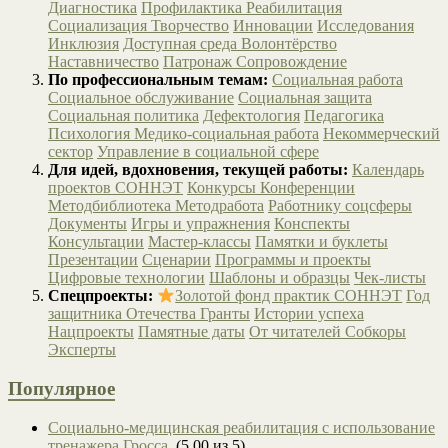
Диагностика
Профилактика
Реабилитация
Социализация
Творчество
Инновации
Исследования
Инклюзия
Доступная среда
Волонтёрство
Наставничество
Патронаж
Сопровождение
По профессиональным темам:
Социальная работа
Социальное обслуживание
Социальная защита
Социальная политика
Дефектология
Педагогика
Психология
Медико-социальная работа
Некоммерческий
сектор
Управление в социальной сфере
Для идей, вдохновения, текущей работы:
Календарь
проектов СОННЭТ
Конкурсы
Конференции
Методбиблиотека
Методработа
Работнику соцсферы
Документы
Игры и упражнения
Конспекты
Консультации
Мастер-классы
Памятки и буклеты
Презентации
Сценарии
Программы и проекты
Цифровые технологии
Шаблоны и образцы
Чек-листы
Спецпроекты:
Золотой фонд практик СОННЭТ
Год
защитника Отечества
Гранты
Истории успеха
Нацпроекты
Памятные даты
От читателей
Собкоры
Эксперты
Популярное
Социально-медицинская реабилитация с использование
тренажера Гросса
(5,00 из 5)