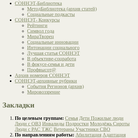
СОННЭТ-Библиотека
МетодБиблиотека (архив статей)
Социальные подкасты
СОННЭТ- Конкурсы
Рейтинги
Символ года
МираТворец
Социальные инновации
Интонации социального
Лучшая статья СОННЭТ
В объективе-соцработа
В фокусе-семья и дети
Профвысот@
Архив номеров СОННЭТ
СОННЭТ-архивные рубрики
События Регионов (архив)
Мировоззрение
Закладки
По целевым группам:
Семья
Дети
Пожилые люди
Люди с ОВЗ
Инвалиды
Подростки
Молодёжь
Сироты
Люди с РАС
ТЖС
Ветераны
Участники СВО
По направлениям работы:
Абилитация
Адаптация