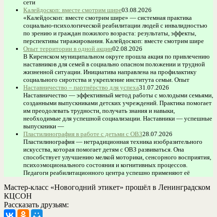
сети
Калейдоскоп: вместе смотрим шире
03.08.2026
«Калейдоскоп: вместе смотрим шире» — системная практика
социально-психологической реабилитации людей с инвалидностью
по зрению и граждан пожилого возраста: результаты, эффекты,
перспективы тиражирования. Калейдоскоп: вместе смотрим шире
Опыт территории в одной акции
02.08.2026
В Киренском муниципальном округе прошла акция по привлечению
наставников для семей в социально опасном положении и трудной
жизненной ситуации. Инициатива направлена на профилактику
социального сиротства и укрепление института семьи. Опыт
Наставничество – партнёрство для успеха
31.07.2026
Наставничество — эффективный метод работы с молодыми семьями,
созданными выпускниками детских учреждений. Практика помогает
им преодолевать трудности, получать знания и навыки,
необходимые для успешной социализации. Наставники — успешные
выпускники —
Пластилинография в работе с детьми с ОВЗ
28.07.2026
Пластилинография — нетрадиционная техника изобразительного
искусства, которая помогает детям с ОВЗ развиваться. Она
способствует улучшению мелкой моторики, сенсорного восприятия,
психоэмоционального состояния и когнитивных процессов.
Педагоги реабилитационного центра успешно применяют её
Мастер-класс «Новогодний этикет» прошёл в Ленинградском
КЦСОН
Рассказать друзьям: