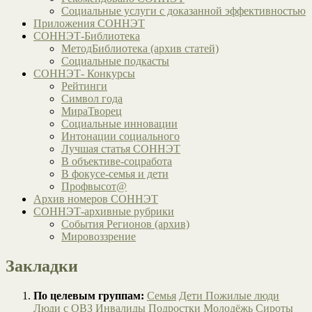
Социальные услуги с доказанной эффективностью
Приложения СОННЭТ
СОННЭТ-Библиотека
МетодБиблиотека (архив статей)
Социальные подкасты
СОННЭТ- Конкурсы
Рейтинги
Символ года
МираТворец
Социальные инновации
Интонации социального
Лучшая статья СОННЭТ
В объективе-соцработа
В фокусе-семья и дети
Профвысот@
Архив номеров СОННЭТ
СОННЭТ-архивные рубрики
События Регионов (архив)
Мировоззрение
Закладки
По целевым группам:
Семья
Дети
Пожилые люди
Люди с ОВЗ
Инвалиды
Подростки
Молодёжь
Сироты