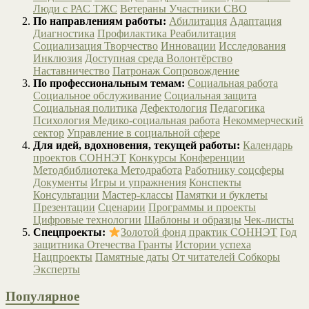
Люди с РАС
ТЖС
Ветераны
Участники СВО
По направлениям работы:
Абилитация
Адаптация
Диагностика
Профилактика
Реабилитация
Социализация
Творчество
Инновации
Исследования
Инклюзия
Доступная среда
Волонтёрство
Наставничество
Патронаж
Сопровождение
По профессиональным темам:
Социальная работа
Социальное обслуживание
Социальная защита
Социальная политика
Дефектология
Педагогика
Психология
Медико-социальная работа
Некоммерческий
сектор
Управление в социальной сфере
Для идей, вдохновения, текущей работы:
Календарь
проектов СОННЭТ
Конкурсы
Конференции
Методбиблиотека
Методработа
Работнику соцсферы
Документы
Игры и упражнения
Конспекты
Консультации
Мастер-классы
Памятки и буклеты
Презентации
Сценарии
Программы и проекты
Цифровые технологии
Шаблоны и образцы
Чек-листы
Спецпроекты:
Золотой фонд практик СОННЭТ
Год
защитника Отечества
Гранты
Истории успеха
Нацпроекты
Памятные даты
От читателей
Собкоры
Эксперты
Популярное