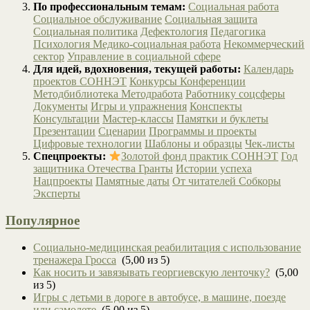
По профессиональным темам:
Социальная работа
Социальное обслуживание
Социальная защита
Социальная политика
Дефектология
Педагогика
Психология
Медико-социальная работа
Некоммерческий
сектор
Управление в социальной сфере
Для идей, вдохновения, текущей работы:
Календарь
проектов СОННЭТ
Конкурсы
Конференции
Методбиблиотека
Методработа
Работнику соцсферы
Документы
Игры и упражнения
Конспекты
Консультации
Мастер-классы
Памятки и буклеты
Презентации
Сценарии
Программы и проекты
Цифровые технологии
Шаблоны и образцы
Чек-листы
Спецпроекты:
Золотой фонд практик СОННЭТ
Год
защитника Отечества
Гранты
Истории успеха
Нацпроекты
Памятные даты
От читателей
Собкоры
Эксперты
Популярное
Социально-медицинская реабилитация с использование
тренажера Гросса
(5,00 из 5)
Как носить и завязывать георгиевскую ленточку?
(5,00
из 5)
Игры с детьми в дороге в автобусе, в машине, поезде
или самолете
(5,00 из 5)