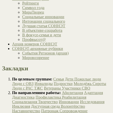
Рейтинги
Символ года
МираТворец
Социальные инновации
Интонации социального
Лучшая статья СОННЭТ
В объективе-соцработа
В фокусе-семья и дети
Профвысот@
Архив номеров СОННЭТ
СОННЭТ-архивные рубрики
События Регионов (архив)
Мировоззрение
Закладки
По целевым группам:
Семья
Дети
Пожилые люди
Люди с ОВЗ
Инвалиды
Подростки
Молодёжь
Сироты
Люди с РАС
ТЖС
Ветераны
Участники СВО
По направлениям работы:
Абилитация
Адаптация
Диагностика
Профилактика
Реабилитация
Социализация
Творчество
Инновации
Исследования
Инклюзия
Доступная среда
Волонтёрство
Наставничество
Патронаж
Сопровождение