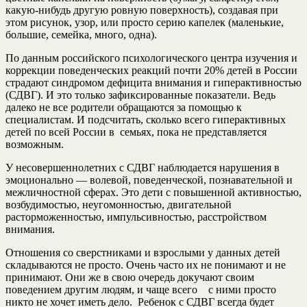
какую-нибудь другую ровную поверхность), создавая при
этом рисунок, узор, или просто серию капелек (маленькие,
большие, семейка, много, одна).
По данным российского психологического центра изучения и
коррекции поведенческих реакций почти 20% детей в России
страдают синдромом дефицита внимания и гиперактивностью
(СДВГ). И это только зафиксированные показатели. Ведь
далеко не все родители обращаются за помощью к
специалистам. И подсчитать, сколько всего гиперактивных
детей по всей России в семьях, пока не представляется
возможным.
У несовершеннолетних с СДВГ наблюдается нарушения в
эмоционально — волевой, поведенческой, познавательной и
межличностной сферах. Это дети с повышенной активностью,
возбудимостью, неугомонностью, двигательной
расторможенностью, импульсивностью, расстройством
внимания.
Отношения со сверстниками и взрослыми у данных детей
складываются не просто. Очень часто их не понимают и не
принимают. Они же в свою очередь докучают своим
поведением другим людям, и чаще всего с ними просто
никто не хочет иметь дело. Ребенок с СДВГ всегда будет