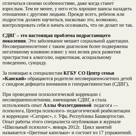
отличаться своими особенностями, даже когда станет
взрослым. Тем не менее, у него есть хорошие шансы наладить
отношения с другими людьми. Прежде всего, ребенок или
подросток должен научиться, насколько это, возможно,
контролировать себя и начать осознавать, что он делает не так.
СДВГ – это настоящая проблема подрастающего
поколения
. Это заболевание мешает социальной адаптации.
Несовершеннолетние с таким диагнозом более подвержены
негативному влиянию извне: у них велик риск развития
пристрастия к алкоголю, наркотикам, асоциальному
поведению, суициду.
За помощью к специалистам
КГБУ СО Центр семьи
«Канский»
обращаются родители несовершеннолетних детей
с синдром дефицита внимания и гиперактивностью (СДВГ),
При проведении психологической коррекции с
несовершеннолетними, имеющими СДВГ, я стала
использовать опыт
Аллы Фазлетдиновой
педагога —
психолога, Центра психолого- педагогической реабилитации
и коррекции «Саторис», г. Уфа, Республика Башкортостан.
Опыт работы этого специалиста опубликован в журнале
«Школьный психолог», январь 2012г. Цикл занятий
называется «Цветные капельки» и состоит из 17 упражнений.