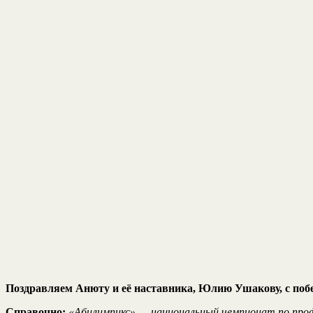
Поздравляем Анюту и её наставника, Юлию Ушакову, с поб
Справочно:
«Абилимпикс» — национальный чемпионат по проф