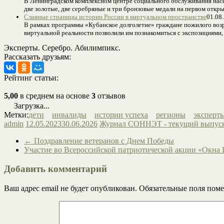
В Ленинградском комплексном центре социального обслуживания нас
две золотые, две серебряные и три бронзовые медали на первом отк
Славные страницы истории России в виртуальном пространстве
01.08
В рамках программы «Кубанское долголетие» граждане пожилого возр
виртуальной реальности позволили им познакомиться с экспозициями
Эксперты. Серебро. Абилимпикс.
Рассказать друзьям:
Рейтинг статьи:
5,00
в среднем на основе
3
отзывов
Загрузка...
Метки:
дети
инвалиды
истории успеха
регионы
эксперт
admin
12.05.2023
30.06.2026
Журнал СОННЭТ - текущий выпус
←
Поздравление ветеранов с Днем Победы
Участие во Всероссийской патриотической акции «Окна
Добавить комментарий
Ваш адрес email не будет опубликован.
Обязательные поля пом