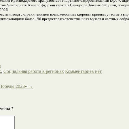
еления Краснодарского края работает спортивно-оздоровительный клуб «Лиде
рытом Чемпионате Азии по фудокан каратэ в Ванадзоре. Боевые бабушки, поко
.2026
аста и люди с ограниченными возможностями здоровья приняли участие в вир
, включающими более 150 предметов из отечественных музеев и частных собр
ы
к
,
Социальная работа в регионах
Комментариев нет
 Победы 2023»
→
ечены
*