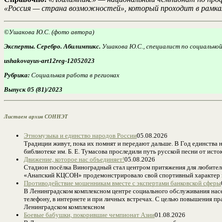
«Россия — страна возможностей», который проходит в рамка
©Ушакова Ю.С. (фото автора)
Эксперты. Серебро. Абилимпикс.
Ушакова Ю.С., специалист по социально
ushakovayus-art12reg-12052023
Рубрика:
Социальная работа в регионах
Выпуск 05 (81)/2023
Листаем архив СОННЭТ
Этномузыка и единство народов России
05.08.2026
Традиции живут, пока их помнят и передают дальше. В Год единства
библиотеке им. Б. Е. Тумасова проследили путь русской песни от ис
Движение, которое нас объединяет!
05.08.2026
Стадион посёлка Виноградный стал центром притяжения для любител
«Анапский КЦСОН» продемонстрировало свой спортивный характер и
Противодействие мошенникам вместе с экспертами банковской сферы
В Ленинградском комплексном центре социального обслуживания насе
телефону, в интернете и при личных встречах. С целью повышения п
Ленинградском комплексном
Боевые бабушки, покорившие чемпионат Азии
01.08.2026