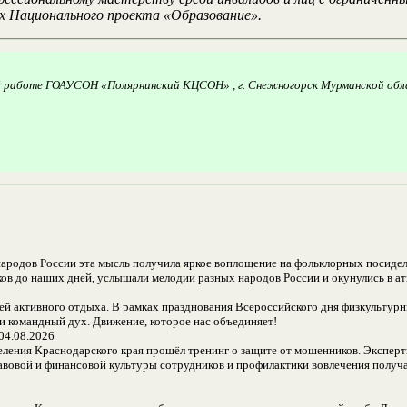
х Национального проекта «Образование».
й работе ГОАУСОН «Полярнинский КЦСОН» , г. Снежногорск Мурманской об
 народов России эта мысль получила яркое воплощение на фольклорных посид
токов до наших дней, услышали мелодии разных народов России и окунулись в 
ей активного отдыха. В рамках празднования Всероссийского дня физкультур
 командный дух. Движение, которое нас объединяет!
04.08.2026
ления Краснодарского края прошёл тренинг о защите от мошенников. Эксперты
равовой и финансовой культуры сотрудников и профилактики вовлечения получ