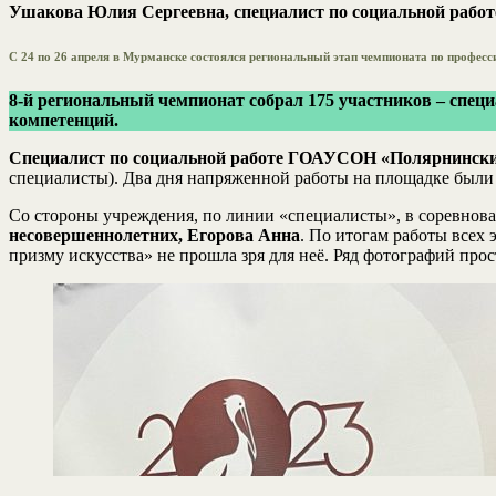
Ушакова Юлия Сергеевна, специалист по социальной раб
С 24 по 26 апреля в Мурманске состоялся региональный этап чемпионата по профес
8-й региональный чемпионат собрал 175 участников – специ
компетенций.
Специалист по социальной работе ГОАУСОН «Полярнински
специалисты). Два дня напряженной работы на площадке были
Со стороны учреждения, по линии «специалисты», в соревнов
несовершеннолетних, Егорова Анна
. По итогам работы всех 
призму искусства» не прошла зря для неё. Ряд фотографий прос