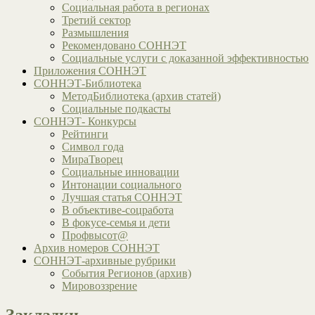
Социальная работа в регионах
Третий сектор
Размышления
Рекомендовано СОННЭТ
Социальные услуги с доказанной эффективностью
Приложения СОННЭТ
СОННЭТ-Библиотека
МетодБиблиотека (архив статей)
Социальные подкасты
СОННЭТ- Конкурсы
Рейтинги
Символ года
МираТворец
Социальные инновации
Интонации социального
Лучшая статья СОННЭТ
В объективе-соцработа
В фокусе-семья и дети
Профвысот@
Архив номеров СОННЭТ
СОННЭТ-архивные рубрики
События Регионов (архив)
Мировоззрение