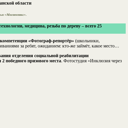
анской области
вья «Абилимпикс».
нологии, медицина, резьба по дереву – всего 25
компетенции «Фотограф-репортёр»
(школьники,
аниями за ребят, ожиданием: кто-же займёт, какое место…
ания отделения социальной реабилитации
 2 победного призового места
. Фотостудия «Инклюзия через