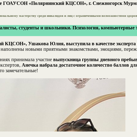
оте ГОАУСОН «Полярнинский КЦСОН», г. Снежногорск Мурм
сиональному мастерству среди инвалидов и лиц с ограниченными возможностями здоро
алисты, студенты и школьники. Психология, компьютерные тех
й КЦСОН», Ушакова Юлия, выступила в качестве эксперта 
 наполнены новыми приятными знакомствами, эмоциями, пережив
аниях принимала участие
выпускница группы дневного пребыв
экспертов,
Анечка набрала достаточное количество баллов для
то замечательные!