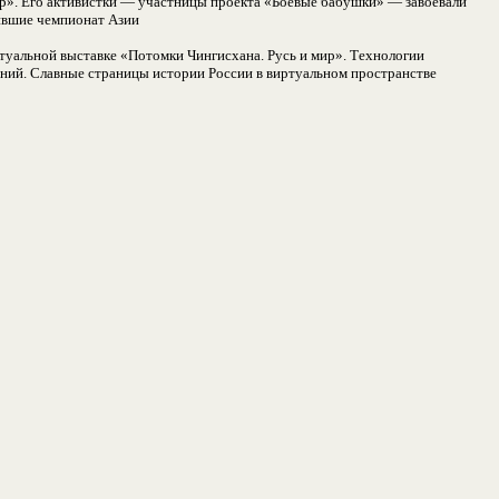
р». Его активистки — участницы проекта «Боевые бабушки» — завоевали
рившие чемпионат Азии
туальной выставке «Потомки Чингисхана. Русь и мир». Технологии
аний. Славные страницы истории России в виртуальном пространстве