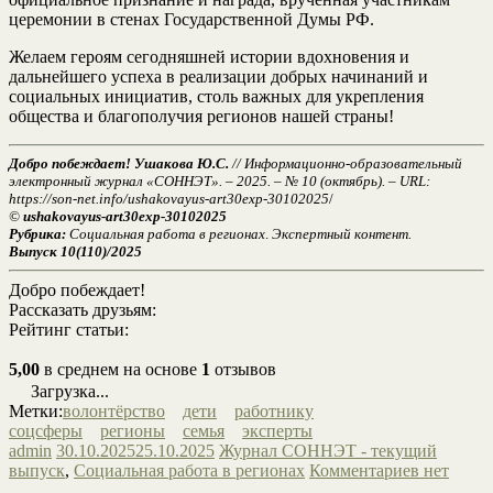
церемонии в стенах Государственной Думы РФ.
Желаем героям сегодняшней истории вдохновения и
дальнейшего успеха в реализации добрых начинаний и
социальных инициатив, столь важных для укрепления
общества и благополучия регионов нашей страны!
Добро побеждает! Ушакова Ю.С.
// Информационно-образовательный
электронный журнал «СОННЭТ». – 2025. – № 10 (октябрь). – URL:
https://son-net.info/ushakovayus-art30exp-30102025
/
©
ushakovayus-art30exp-30102025
Рубрика:
Социальная работа в регионах
.
Экспертный контент.
Выпуск 10(110)/2025
Добро побеждает!
Рассказать друзьям:
Рейтинг статьи:
5,00
в среднем на основе
1
отзывов
Загрузка...
Метки:
волонтёрство
дети
работнику
соцсферы
регионы
семья
эксперты
admin
30.10.2025
25.10.2025
Журнал СОННЭТ - текущий
выпуск
,
Социальная работа в регионах
Комментариев нет