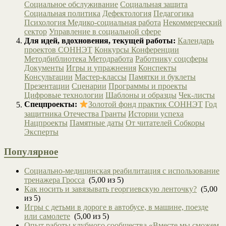
Социальное обслуживание
Социальная защита
Социальная политика
Дефектология
Педагогика
Психология
Медико-социальная работа
Некоммерческий
сектор
Управление в социальной сфере
Для идей, вдохновения, текущей работы:
Календарь
проектов СОННЭТ
Конкурсы
Конференции
Методбиблиотека
Методработа
Работнику соцсферы
Документы
Игры и упражнения
Конспекты
Консультации
Мастер-классы
Памятки и буклеты
Презентации
Сценарии
Программы и проекты
Цифровые технологии
Шаблоны и образцы
Чек-листы
Спецпроекты:
Золотой фонд практик СОННЭТ
Год
защитника Отечества
Гранты
Истории успеха
Нацпроекты
Памятные даты
От читателей
Собкоры
Эксперты
Популярное
Социально-медицинская реабилитация с использование
тренажера Гросса
(5,00 из 5)
Как носить и завязывать георгиевскую ленточку?
(5,00
из 5)
Игры с детьми в дороге в автобусе, в машине, поезде
или самолете
(5,00 из 5)
Опыт работы клубного сообщества «Вместе мы сможем