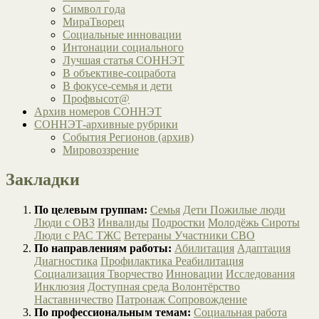
Символ года
МираТворец
Социальные инновации
Интонации социального
Лучшая статья СОННЭТ
В объективе-соцработа
В фокусе-семья и дети
Профвысот@
Архив номеров СОННЭТ
СОННЭТ-архивные рубрики
События Регионов (архив)
Мировоззрение
Закладки
По целевым группам:
Семья
Дети
Пожилые люди
Люди с ОВЗ
Инвалиды
Подростки
Молодёжь
Сироты
Люди с РАС
ТЖС
Ветераны
Участники СВО
По направлениям работы:
Абилитация
Адаптация
Диагностика
Профилактика
Реабилитация
Социализация
Творчество
Инновации
Исследования
Инклюзия
Доступная среда
Волонтёрство
Наставничество
Патронаж
Сопровождение
По профессиональным темам:
Социальная работа