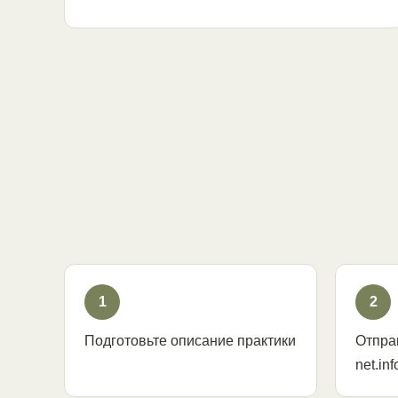
1
2
Подготовьте описание практики
Отпра
net.inf