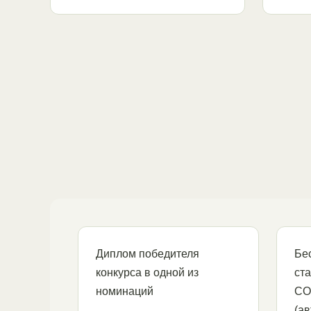
Диплом победителя
Бе
конкурса в одной из
ста
номинаций
СО
(ав