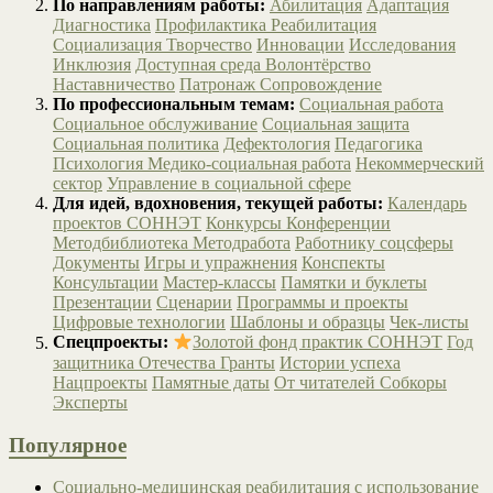
По направлениям работы:
Абилитация
Адаптация
Диагностика
Профилактика
Реабилитация
Социализация
Творчество
Инновации
Исследования
Инклюзия
Доступная среда
Волонтёрство
Наставничество
Патронаж
Сопровождение
По профессиональным темам:
Социальная работа
Социальное обслуживание
Социальная защита
Социальная политика
Дефектология
Педагогика
Психология
Медико-социальная работа
Некоммерческий
сектор
Управление в социальной сфере
Для идей, вдохновения, текущей работы:
Календарь
проектов СОННЭТ
Конкурсы
Конференции
Методбиблиотека
Методработа
Работнику соцсферы
Документы
Игры и упражнения
Конспекты
Консультации
Мастер-классы
Памятки и буклеты
Презентации
Сценарии
Программы и проекты
Цифровые технологии
Шаблоны и образцы
Чек-листы
Спецпроекты:
Золотой фонд практик СОННЭТ
Год
защитника Отечества
Гранты
Истории успеха
Нацпроекты
Памятные даты
От читателей
Собкоры
Эксперты
Популярное
Социально-медицинская реабилитация с использование