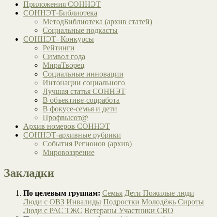
Приложения СОННЭТ
СОННЭТ-Библиотека
МетодБиблиотека (архив статей)
Социальные подкасты
СОННЭТ- Конкурсы
Рейтинги
Символ года
МираТворец
Социальные инновации
Интонации социального
Лучшая статья СОННЭТ
В объективе-соцработа
В фокусе-семья и дети
Профвысот@
Архив номеров СОННЭТ
СОННЭТ-архивные рубрики
События Регионов (архив)
Мировоззрение
Закладки
По целевым группам:
Семья
Дети
Пожилые люди
Люди с ОВЗ
Инвалиды
Подростки
Молодёжь
Сироты
Люди с РАС
ТЖС
Ветераны
Участники СВО