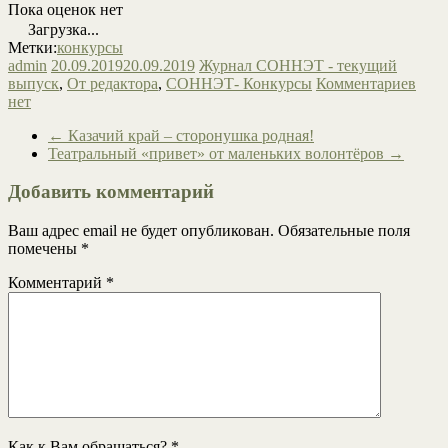
Пока оценок нет
Загрузка...
Метки:
конкурсы
admin
20.09.2019
20.09.2019
Журнал СОННЭТ - текущий
выпуск
,
От редактора
,
СОННЭТ- Конкурсы
Комментариев
нет
←
Казачий край – сторонушка родная!
Театральный «привет» от маленьких волонтёров
→
Добавить комментарий
Ваш адрес email не будет опубликован.
Обязательные поля
помечены
*
Комментарий
*
Как к Вам обращаться?
*