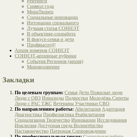
Рейтинги
Символ года
МираТворец
Социальные инновации
Интонации социального
Лучшая статья СОННЭТ
В объективе-соцработа
В фокусе-семья и дети
Профвысот@
Архив номеров СОННЭТ
СОННЭТ-архивные рубрики
События Регионов (архив)
Мировоззрение
Закладки
По целевым группам:
Семья
Дети
Пожилые люди
Люди с ОВЗ
Инвалиды
Подростки
Молодёжь
Сироты
Люди с РАС
ТЖС
Ветераны
Участники СВО
По направлениям работы:
Абилитация
Адаптация
Диагностика
Профилактика
Реабилитация
Социализация
Творчество
Инновации
Исследования
Инклюзия
Доступная среда
Волонтёрство
Наставничество
Патронаж
Сопровождение
По профессиональным темам:
Социальная работа