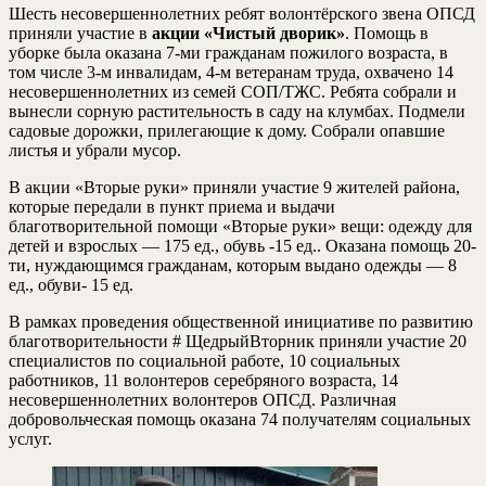
Шесть несовершеннолетних ребят волонтёрского звена ОПСД
приняли участие в
акции «Чистый дворик»
. Помощь в
уборке была оказана 7-ми гражданам пожилого возраста, в
том числе 3-м инвалидам, 4-м ветеранам труда, охвачено 14
несовершеннолетних из семей СОП/ТЖС. Ребята собрали и
вынесли сорную растительность в саду на клумбах. Подмели
садовые дорожки, прилегающие к дому. Собрали опавшие
листья и убрали мусор.
В акции «Вторые руки» приняли участие 9 жителей района,
которые передали в пункт приема и выдачи
благотворительной помощи «Вторые руки» вещи: одежду для
детей и взрослых — 175 ед., обувь -15 ед.. Оказана помощь 20-
ти, нуждающимся гражданам, которым выдано одежды — 8
ед., обуви- 15 ед.
В рамках проведения общественной инициативе по развитию
благотворительности # ЩедрыйВторник приняли участие 20
специалистов по социальной работе, 10 социальных
работников, 11 волонтеров серебряного возраста, 14
несовершеннолетних волонтеров ОПСД. Различная
добровольческая помощь оказана 74 получателям социальных
услуг.