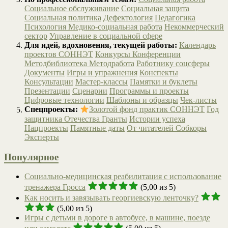
Социальное обслуживание
Социальная защита
Социальная политика
Дефектология
Педагогика
Психология
Медико-социальная работа
Некоммерческий
сектор
Управление в социальной сфере
Для идей, вдохновения, текущей работы:
Календарь
проектов СОННЭТ
Конкурсы
Конференции
Методбиблиотека
Методработа
Работнику соцсферы
Документы
Игры и упражнения
Конспекты
Консультации
Мастер-классы
Памятки и буклеты
Презентации
Сценарии
Программы и проекты
Цифровые технологии
Шаблоны и образцы
Чек-листы
Спецпроекты:
Золотой фонд практик СОННЭТ
Год
защитника Отечества
Гранты
Истории успеха
Нацпроекты
Памятные даты
От читателей
Собкоры
Эксперты
Популярное
Социально-медицинская реабилитация с использование
тренажера Гросса
(5,00 из 5)
Как носить и завязывать георгиевскую ленточку?
(5,00 из 5)
Игры с детьми в дороге в автобусе, в машине, поезде