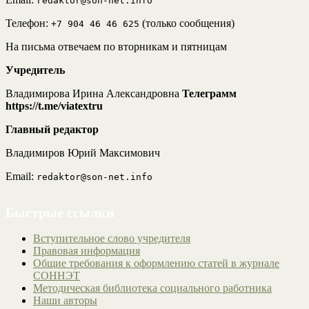
redaktor@son-net.info
Телефон:
(только сообщения)
+7 904 46 46 625
На письма отвечаем по вторникам и пятницам
Учредитель
Владимирова Ирина Александровна
Телеграмм
https://t.me/viatextru
Главный редактор
Владимиров Юрий Максимович
Email:
redaktor@son-net.info
Быстрые ссылки
Вступительное слово учредителя
Правовая информация
Общие требования к оформлению статей в журнале
СОННЭТ
Методическая библиотека социального работника
Наши авторы