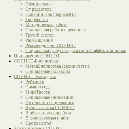
Официально
От редактора
Новации и эксперименты
Творчество
Методическая работа
Социальная работа в регионах
Третий сектор
Размышления
Рекомендовано СОННЭТ
Социальные услуги с доказанной эффективностью
Приложения СОННЭТ
СОННЭТ-Библиотека
МетодБиблиотека (архив статей)
Социальные подкасты
СОННЭТ- Конкурсы
Рейтинги
Символ года
МираТворец
Социальные инновации
Интонации социального
Лучшая статья СОННЭТ
В объективе-соцработа
В фокусе-семья и дети
Профвысот@
Архив номеров СОННЭТ