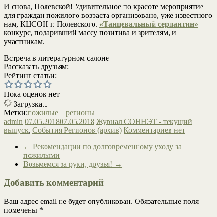
И снова, Полевской! Удивительное по красоте мероприятие
для граждан пожилого возраста организовано, уже известного
нам, КЦСОН г. Полевского.
«Танцевальный серпантин»
—
конкурс, подаривший массу позитива и зрителям, и
участникам.
Встреча в литературном салоне
Рассказать друзьям:
Рейтинг статьи:
Пока оценок нет
Загрузка...
Метки:
пожилые
регионы
admin
07.05.2018
07.05.2018
Журнал СОННЭТ - текущий
выпуск
,
События Регионов (архив)
Комментариев нет
←
Рекомендации по долговременному уходу за
пожилыми
Возьмемся за руки, друзья!
→
Добавить комментарий
Ваш адрес email не будет опубликован.
Обязательные поля
помечены
*