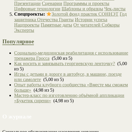
Презентации
Сценарии
Программы и проекты
Цифровые технологии
Шаблоны и образцы
Чек-листы
Спецпроекты:
Золотой фонд практик СОННЭТ
Год
защитника Отечества
Гранты
Истории успеха
Нацпроекты
Памятные даты
От читателей
Собкоры
Эксперты
Популярное
Социально-медицинская реабилитация с использование
тренажера Гросса
(5,00 из 5)
Как носить и завязывать георгиевскую ленточку?
(5,00
из 5)
Игры с детьми в дороге в автобусе, в машине, поезде
или самолете
(5,00 из 5)
Опыт работы клубного сообщества «Вместе мы сможем
больше»
(4,98 из 5)
Мастер-класс по изготовлению объёмной аппликации
«Букетик сирени»
(4,98 из 5)
О журнале
Социальное обслуживание населения: новации,