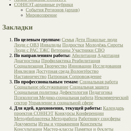
СОННЭТ-архивные рубрики
События Регионов (архив)
Мировоззрение
Закладки
По целевым группам:
Семья
Дети
Пожилые люди
Люди с ОВЗ
Инвалиды
Подростки
Молодёжь
Сироты
Люди с РАС
ТЖС
Ветераны
Участники СВО
По направлениям работы:
Абилитация
Адаптация
Диагностика
Профилактика
Реабилитация
Социализация
Творчество
Инновации
Исследования
Инклюзия
Доступная среда
Волонтёрство
Наставничество
Патронаж
Сопровождение
По профессиональным темам:
Социальная работа
Социальное обслуживание
Социальная защита
Социальная политика
Дефектология
Педагогика
Психология
Медико-социальная работа
Некоммерческий
сектор
Управление в социальной сфере
Для идей, вдохновения, текущей работы:
Календарь
проектов СОННЭТ
Конкурсы
Конференции
Методбиблиотека
Методработа
Работнику соцсферы
Документы
Игры и упражнения
Конспекты
Консультации
Мастер-классы
Памятки и буклеты