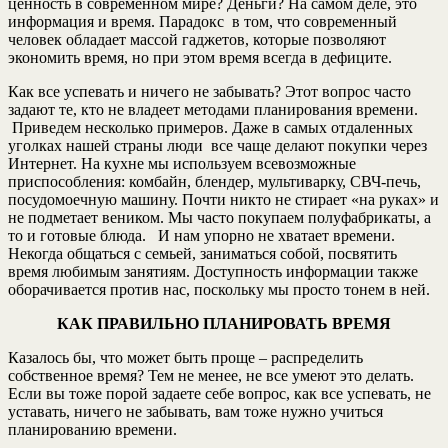
ценность в современном мире? Деньги? На самом деле, это
информация и время. Парадокс в том, что современный
человек обладает массой гаджетов, которые позволяют
экономить время, но при этом время всегда в дефиците.
Как все успевать и ничего не забывать? Этот вопрос часто
задают те, кто не владеет методами планирования времени.
Приведем несколько примеров. Даже в самых отдаленных
уголках нашей страны люди все чаще делают покупки через
Интернет. На кухне мы используем всевозможные
приспособления: комбайн, блендер, мультиварку, СВЧ-печь,
посудомоечную машину. Почти никто не стирает «на руках» и
не подметает веником. Мы часто покупаем полуфабрикаты, а
то и готовые блюда. И нам упорно не хватает времени.
Некогда общаться с семьей, заниматься собой, посвятить
время любимым занятиям. Доступность информации также
оборачивается против нас, поскольку мы просто тонем в ней.
КАК ПРАВИЛЬНО ПЛАНИРОВАТЬ ВРЕМЯ
Казалось бы, что может быть проще – распределить
собственное время? Тем не менее, не все умеют это делать.
Если вы тоже порой задаете себе вопрос, как все успевать, не
уставать, ничего не забывать, вам тоже нужно учиться
планированию времени.