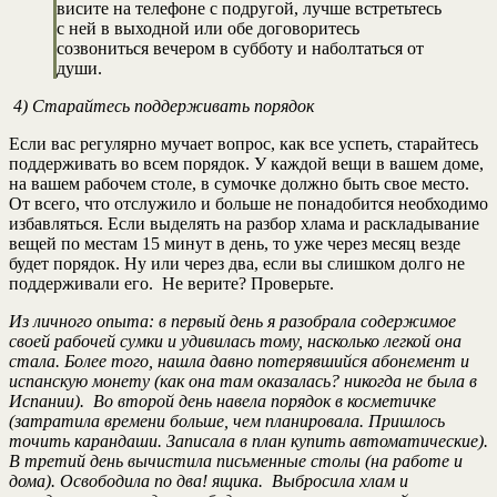
висите на телефоне с подругой, лучше встретьтесь
с ней в выходной или обе договоритесь
созвониться вечером в субботу и наболтаться от
души.
4) Старайтесь поддерживать порядок
Если вас регулярно мучает вопрос, как все успеть, старайтесь
поддерживать во всем порядок. У каждой вещи в вашем доме,
на вашем рабочем столе, в сумочке должно быть свое место.
От всего, что отслужило и больше не понадобится необходимо
избавляться. Если выделять на разбор хлама и раскладывание
вещей по местам 15 минут в день, то уже через месяц везде
будет порядок. Ну или через два, если вы слишком долго не
поддерживали его. Не верите? Проверьте.
Из личного опыта: в первый день я разобрала содержимое
своей рабочей сумки и удивилась тому, насколько легкой она
стала. Более того, нашла давно потерявшийся абонемент и
испанскую монету (как она там оказалась? никогда не была в
Испании). Во второй день навела порядок в косметичке
(затратила времени больше, чем планировала. Пришлось
точить карандаши. Записала в план купить автоматические).
В третий день вычистила письменные столы (на работе и
дома). Освободила по два! ящика. Выбросила хлам и