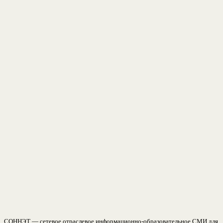
СОННЭТ — сетевое отраслевое информационно-образовательное СМИ для