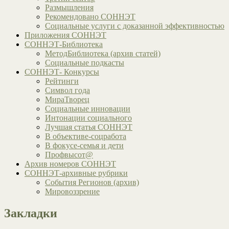
Размышления
Рекомендовано СОННЭТ
Социальные услуги с доказанной эффективностью
Приложения СОННЭТ
СОННЭТ-Библиотека
МетодБиблиотека (архив статей)
Социальные подкасты
СОННЭТ- Конкурсы
Рейтинги
Символ года
МираТворец
Социальные инновации
Интонации социального
Лучшая статья СОННЭТ
В объективе-соцработа
В фокусе-семья и дети
Профвысот@
Архив номеров СОННЭТ
СОННЭТ-архивные рубрики
События Регионов (архив)
Мировоззрение
Закладки