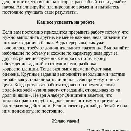
дел, помните, что вы не на каторге, расслабляйтесь и делайте
паузы. Анализируйте планирование времени и пытайтесь
постоянно улучшать свои результаты.
Как все успевать на работе
Если вам постоянно приходится прерывать работу потому, что
нужно выполнить другие, не менее важные, дела, объедините
похожие задания в блоки. Ведь перерывы, как уже
говорилось, требуют дополнительного «разгона». Выполняйте
небольшие по объему и схожие по характеру дела друг за
другом: решение служебных вопросов по телефону,
обсуждение заданий с сотрудниками, разборка
корреспонденции. Тогда экономия времени будет вами
оценена. Крупные задания выполняйте небольшими частями,
не забывая устанавливать лично для себя промежуточные
цели. Когда результат работы отдален по времени, люди
волей-неволей «увиливают» от заданий, откладывая их «в
долгий ящик». Не зря Альберт Эйнштейн заметил, что
многим нравится рубить дрова лишь потому, что результат
идет сразу за действием. Если проект крупный, работайте над
ним понемногу, но постоянно.
Желаю удачи!
Ирина Владимирова