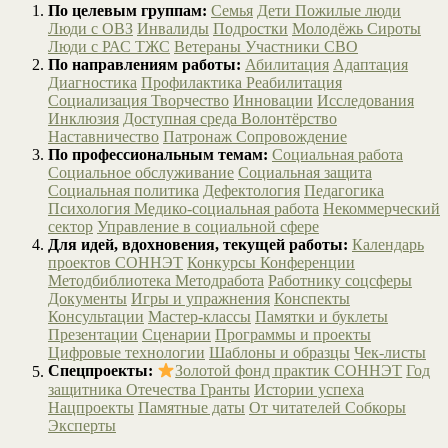
По целевым группам:
Семья
Дети
Пожилые люди
Люди с ОВЗ
Инвалиды
Подростки
Молодёжь
Сироты
Люди с РАС
ТЖС
Ветераны
Участники СВО
По направлениям работы:
Абилитация
Адаптация
Диагностика
Профилактика
Реабилитация
Социализация
Творчество
Инновации
Исследования
Инклюзия
Доступная среда
Волонтёрство
Наставничество
Патронаж
Сопровождение
По профессиональным темам:
Социальная работа
Социальное обслуживание
Социальная защита
Социальная политика
Дефектология
Педагогика
Психология
Медико-социальная работа
Некоммерческий
сектор
Управление в социальной сфере
Для идей, вдохновения, текущей работы:
Календарь
проектов СОННЭТ
Конкурсы
Конференции
Методбиблиотека
Методработа
Работнику соцсферы
Документы
Игры и упражнения
Конспекты
Консультации
Мастер-классы
Памятки и буклеты
Презентации
Сценарии
Программы и проекты
Цифровые технологии
Шаблоны и образцы
Чек-листы
Спецпроекты:
Золотой фонд практик СОННЭТ
Год
защитника Отечества
Гранты
Истории успеха
Нацпроекты
Памятные даты
От читателей
Собкоры
Эксперты