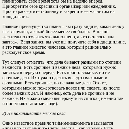
планировать свое время хотя бы на неделю вперед.
Приобретите себе красивый органайзер или ежедневник.
Просто расчертите табличку и закрепите ее магнитом на
холодильник.
Главное преимущество плана – вы сразу видите, какой день у
вас загружен, а какой более-менее свободен. В плане
желательно отмечать что выполнено, а что осталось «на
завтра». Ведя записи вы уже вы приучите себя к дисциплине,
а это главное качество человека, который рационально
расходует свое время.
Тут следует отметить, что дела бывают разными по степени
важности. Есть срочные и важные дела, которыми нужно
заняться в первую очередь. Есть просто важные, но не
срочные дела. Их нужно сделать вслед за важными и
срочными. Есть срочные, но не важные дела. Это те,
которыми можно пожертвовать вовсе или сделать их после
более важных дел. И наконец, есть дела не срочные и не
важные. Их можно смело вычеркнуть из списка ( именно так
и поступают занятые люди).
2) Не накапливайте мелкие дела
Одно известное правило тайм-менеджмента называется
«правило двух минут» (пяти, десяти – как угодно). Есть