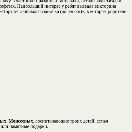
калку. Участники праздника танцевали, отгадывали загадки,
тафетах. Наибольший интерес у ребят вызвала викторина
 «Портрет любимого сыночка (доченьки)», в котором родители
вых
,
Моисеевых
, воспитывающие троих детей, семья
чили памятные подарки.