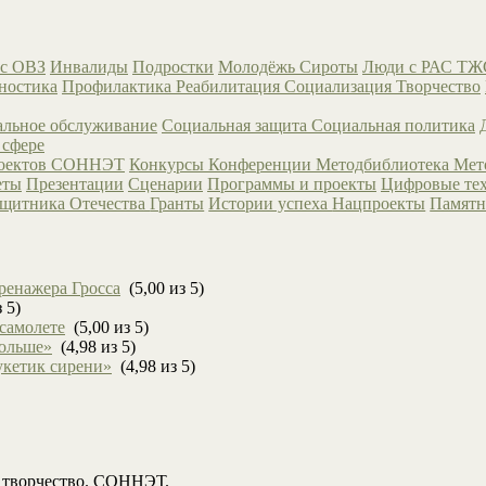
с ОВЗ
Инвалиды
Подростки
Молодёжь
Сироты
Люди с РАС
ТЖ
ностика
Профилактика
Реабилитация
Социализация
Творчество
льное обслуживание
Социальная защита
Социальная политика
 сфере
роектов СОННЭТ
Конкурсы
Конференции
Методбиблиотека
Мет
еты
Презентации
Сценарии
Программы и проекты
Цифровые те
ащитника Отечества
Гранты
Истории успеха
Нацпроекты
Памятн
ренажера Гросса
(5,00 из 5)
 5)
 самолете
(5,00 из 5)
больше»
(4,98 из 5)
укетик сирени»
(4,98 из 5)
, творчество. СОННЭТ.