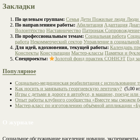
Закладки
По целевым группам:
Семья
Дети
Пожилые люди
Люди 
По направлениям работы:
Абилитация
Адаптация
Диаг
Волонтёрство
Наставничество
Патронаж
Сопровождение
По профессиональным темам:
Социальная работа
Социа
работа
Некоммерческий сектор
Управление в социальной
Для идей, вдохновения, текущей работы:
Календарь п
Конспекты
Консультации
Мастер-классы
Памятки и букл
Спецпроекты:
Золотой фонд практик СОННЭТ
Год з
Популярное
Социально-медицинская реабилитация с использование т
Как носить и завязывать георгиевскую ленточку?
(5,00 из
Игры с детьми в дороге в автобусе, в машине, поезде или
Опыт работы клубного сообщества «Вместе мы сможем 
Мастер-класс по изготовлению объёмной аппликации «Б
О журнале
Социальное обслуживание населения: новации, эксперименты