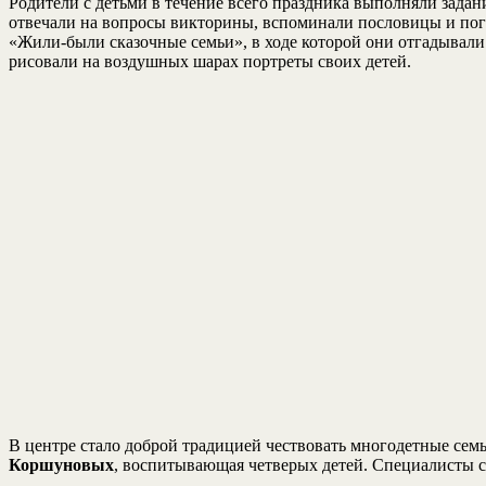
Родители с детьми в течение всего праздника выполняли задан
отвечали на вопросы викторины, вспоминали пословицы и пого
«Жили-были сказочные семьи», в ходе которой они отгадывали
рисовали на воздушных шарах портреты своих детей.
В центре стало доброй традицией чествовать многодетные сем
Коршуновых
, воспитывающая четверых детей. Специалисты с