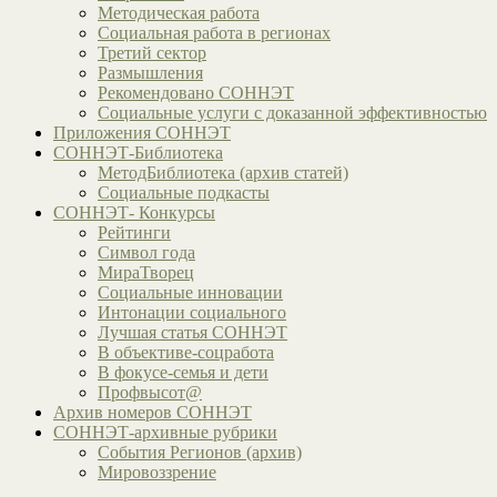
Методическая работа
Социальная работа в регионах
Третий сектор
Размышления
Рекомендовано СОННЭТ
Социальные услуги с доказанной эффективностью
Приложения СОННЭТ
СОННЭТ-Библиотека
МетодБиблиотека (архив статей)
Социальные подкасты
СОННЭТ- Конкурсы
Рейтинги
Символ года
МираТворец
Социальные инновации
Интонации социального
Лучшая статья СОННЭТ
В объективе-соцработа
В фокусе-семья и дети
Профвысот@
Архив номеров СОННЭТ
СОННЭТ-архивные рубрики
События Регионов (архив)
Мировоззрение