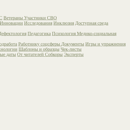
С
Ветераны
Участники СВО
Инновации
Исследования
Инклюзия
Доступная среда
Дефектология
Педагогика
Психология
Медико-социальная
одработа
Работнику соцсферы
Документы
Игры и упражнения
хнологии
Шаблоны и образцы
Чек-листы
ые даты
От читателей
Собкоры
Эксперты