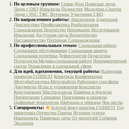
По целевым группам:
Семья
Дети
Пожилые люди
Люди с ОВЗ
Инвалиды
Подростки
Молодёжь
Сироты
Люди с РАС
ТЖС
Ветераны
Участники СВО
По направлениям работы:
Абилитация
Адаптация
Диагностика
Профилактика
Реабилитация
Социализация
Творчество
Инновации
Исследования
Инклюзия
Доступная среда
Волонтёрство
Наставничество
Патронаж
Сопровождение
По профессиональным темам:
Социальная работа
Социальное обслуживание
Социальная защита
Социальная политика
Дефектология
Педагогика
Психология
Медико-социальная работа
Некоммерческий
сектор
Управление в социальной сфере
Для идей, вдохновения, текущей работы:
Календарь
проектов СОННЭТ
Конкурсы
Конференции
Методбиблиотека
Методработа
Работнику соцсферы
Документы
Игры и упражнения
Конспекты
Консультации
Мастер-классы
Памятки и буклеты
Презентации
Сценарии
Программы и проекты
Цифровые технологии
Шаблоны и образцы
Чек-листы
Спецпроекты:
Золотой фонд практик СОННЭТ
Год
защитника Отечества
Гранты
Истории успеха
Нацпроекты
Памятные даты
От читателей
Собкоры
Эксперты