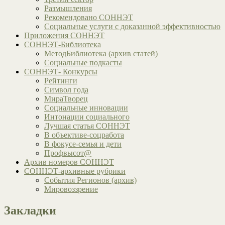
Размышления
Рекомендовано СОННЭТ
Социальные услуги с доказанной эффективностью
Приложения СОННЭТ
СОННЭТ-Библиотека
МетодБиблиотека (архив статей)
Социальные подкасты
СОННЭТ- Конкурсы
Рейтинги
Символ года
МираТворец
Социальные инновации
Интонации социального
Лучшая статья СОННЭТ
В объективе-соцработа
В фокусе-семья и дети
Профвысот@
Архив номеров СОННЭТ
СОННЭТ-архивные рубрики
События Регионов (архив)
Мировоззрение
Закладки