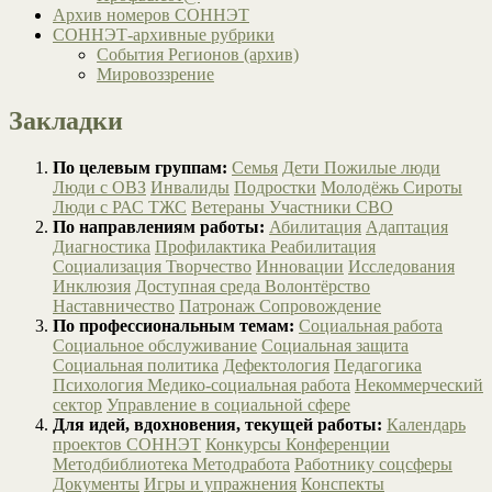
Архив номеров СОННЭТ
СОННЭТ-архивные рубрики
События Регионов (архив)
Мировоззрение
Закладки
По целевым группам:
Семья
Дети
Пожилые люди
Люди с ОВЗ
Инвалиды
Подростки
Молодёжь
Сироты
Люди с РАС
ТЖС
Ветераны
Участники СВО
По направлениям работы:
Абилитация
Адаптация
Диагностика
Профилактика
Реабилитация
Социализация
Творчество
Инновации
Исследования
Инклюзия
Доступная среда
Волонтёрство
Наставничество
Патронаж
Сопровождение
По профессиональным темам:
Социальная работа
Социальное обслуживание
Социальная защита
Социальная политика
Дефектология
Педагогика
Психология
Медико-социальная работа
Некоммерческий
сектор
Управление в социальной сфере
Для идей, вдохновения, текущей работы:
Календарь
проектов СОННЭТ
Конкурсы
Конференции
Методбиблиотека
Методработа
Работнику соцсферы
Документы
Игры и упражнения
Конспекты