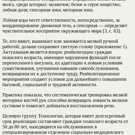
мозга, среди которых: мозжечок; белое и серое вещество;
лобная доля; сенсорная зона; моторная зона.
Лобная кора несет ответственность, непосредственно, за
координирование движения тела, а сенсорная — определяет
чувствительное восприятие окружающего мира [3, с. 63].
Те, кто вяжет, вышивает или занимается мелкой ручной
работой, дольше сохраняют светлую голову (приложение 1).
Актуальным является вопрос реабилитации граждан
пожилого возраста, имеющие нарушения функций после
перенесенного инсульта, их адаптации к новым условиям
существования, улучшения навыков самообслуживания,
возвращения их к доступному труду. Реабилитационные
мероприятия создают условия для дальнейшего повышения
бытовой, социальной и трудовой активности.
Практика показала, что систематическая тренировка мелкой
моторики кистей рук способна возвращать ловкость мелким
суставам и помогает добиваться восстановления речи.
Целевую группу Технологии, которая имеет долгосрочный
срок реализации составляют граждане пожилого возраста от
50 до 80 лет, находящиеся на обслуживании в
специализированном отделении социально-медицинского