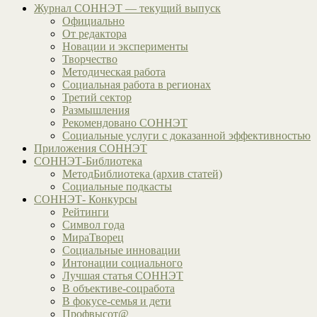
Журнал СОННЭТ — текущий выпуск
Официально
От редактора
Новации и эксперименты
Творчество
Методическая работа
Социальная работа в регионах
Третий сектор
Размышления
Рекомендовано СОННЭТ
Социальные услуги с доказанной эффективностью
Приложения СОННЭТ
СОННЭТ-Библиотека
МетодБиблиотека (архив статей)
Социальные подкасты
СОННЭТ- Конкурсы
Рейтинги
Символ года
МираТворец
Социальные инновации
Интонации социального
Лучшая статья СОННЭТ
В объективе-соцработа
В фокусе-семья и дети
Профвысот@