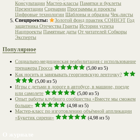
Консультации
Мастер-классы
Памятки и буклеты
Презентации
Сценарии
Программы и проекты
Цифровые технологии
Шаблоны и образцы
Чек-листы
Спецпроекты:
Золотой фонд практик СОННЭТ
Год
защитника Отечества
Гранты
Истории успеха
Нацпроекты
Памятные даты
От читателей
Собкоры
Эксперты
Популярное
Социально-медицинская реабилитация с использование
тренажера Гросса
(5,00 из 5)
Как носить и завязывать георгиевскую ленточку?
(5,00 из 5)
Игры с детьми в дороге в автобусе, в машине, поезде
или самолете
(5,00 из 5)
Опыт работы клубного сообщества «Вместе мы сможем
больше»
(4,98 из 5)
Мастер-класс по изготовлению объёмной аппликации
«Букетик сирени»
(4,98 из 5)
О журнале