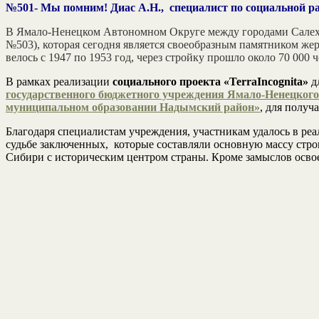
№501- Мы помним! Диас А.Н., специалист по социальной 
В Ямало-Ненецком Автономном Округе между городами Салеха
№503), которая сегодня является своеобразным памятником же
велось с 1947 по 1953 год, через стройку прошло около 70 000
В рамках реализации
социального проекта «TerraIncognita»
д
государственного бюджетного учреждения Ямало-Ненецкого
муниципальном образовании Надымский район»
, для получ
Благодаря специалистам учреждения, участникам удалось в реа
судьбе заключенных, которые составляли основную массу стро
Сибири с историческим центром страны. Кроме замыслов освоен