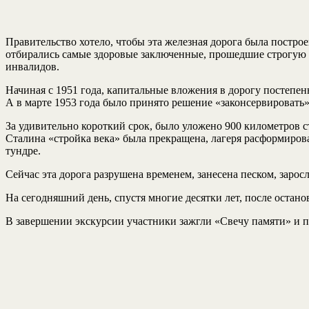
Правительство хотело, чтобы эта железная дорога была построен
отбирались самые здоровые заключенные, прошедшие строгую м
инвалидов.
Начиная с 1951 года, капитальные вложения в дорогу постепе
А в марте 1953 года было принято решение «законсервировать
За удивительно короткий срок, было уложено 900 километров ста
Сталина «стройка века» была прекращена, лагеря расформиров
тундре.
Сейчас эта дорога разрушена временем, занесена песком, заро
На сегодняшний день, спустя многие десятки лет, после остано
В завершении экскурсии участники зажгли «Свечу памяти» и п