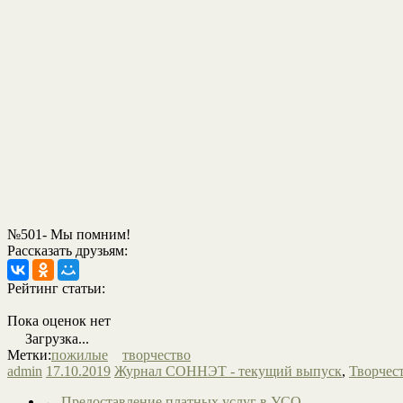
№501- Мы помним!
Рассказать друзьям:
Рейтинг статьи:
Пока оценок нет
Загрузка...
Метки:
пожилые
творчество
admin
17.10.2019
Журнал СОННЭТ - текущий выпуск
,
Творчес
←
Предоставление платных услуг в УСО