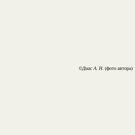
©Диас А. Н.
(фото автора)