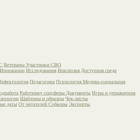
С
Ветераны
Участники СВО
Инновации
Исследования
Инклюзия
Доступная среда
Дефектология
Педагогика
Психология
Медико-социальная
одработа
Работнику соцсферы
Документы
Игры и упражнения
хнологии
Шаблоны и образцы
Чек-листы
ые даты
От читателей
Собкоры
Эксперты