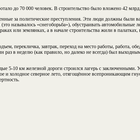
отало до 70 000 человек. В строительство было вложено 42 млрд.
енные за политические преступления. Эти люди должны были ва
а (это называлось «снегоборьба»), обустраивать автомобильные 
раках или землянках, а в начале строительства жили в палатках
ем, перекличка, завтрак, переход на место работы, работа, обед
н раз в неделю (как правило, но далеко не всегда) был выходным
ые 5-10 км железной дороги строился лагерь с заключенными. У
ткое и холодное северное лето, отягощённое всепроникающим гну
ертность.