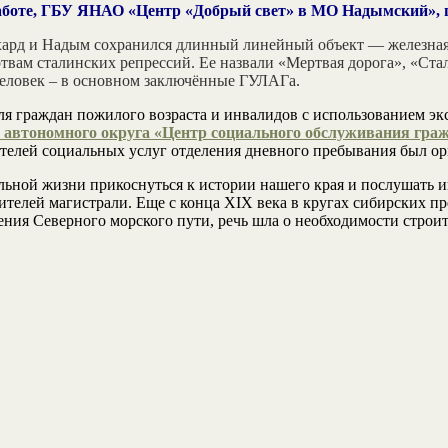
работе, ГБУ ЯНАО «Центр «Добрый свет» в МО Надымский», 
рд и Надым сохранился длинный линейный объект — железная 
ртвам сталинских репрессий. Ее назвали «Мертвая дорога», «Ст
 человек – в основном заключённые ГУЛАГа.
ля граждан пожилого возраста и инвалидов с использованием э
 автономного округа «Центр социального обслуживания граж
ателей социальных услуг отделения дневного пребывания был о
льной жизни прикоснуться к истории нашего края и послушать и
ителей магистрали. Еще с конца XIX века в кругах сибирских п
ия Северного морского пути, речь шла о необходимости строите