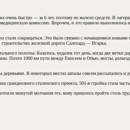
а очень быстро — за 6 лет, поэтому не жалело средств. В лагеря,
едицинскую комиссию. Впрочем, и это правило выполнялось не в
нно стали сокращаться. Это было связано с начавшимися новыми
» строительство железной дороги Салехард — Игарка.
льного полотна. Казалось, недалек тот день, когда две ветки до
аны. Почти 1000 км пути между Енисеем и Обью, мосты, разъез
сла деревьями. В некоторых местах шпалы совсем рассыпались и
вки грандиозного сталинского проекта, 501-я стройка стала час
очтили минутой молчания тех, кому пришлось пройти столь тру