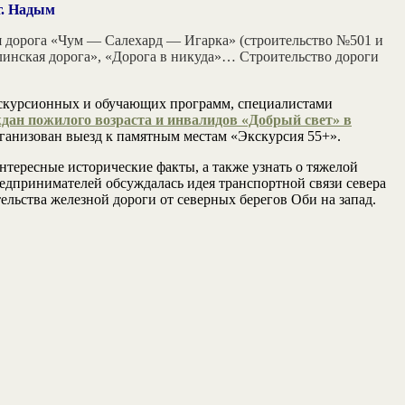
г. Надым
дорога «Чум — Салехард — Игарка» (строительство №501 и
алинская дорога», «Дорога в никуда»… Строительство дороги
кскурсионных и обучающих программ, специалистами
дан пожилого возраста и инвалидов «Добрый свет» в
рганизован выезд к памятным местам «Экскурсия 55+».
нтересные исторические факты, а также узнать о тяжелой
редпринимателей обсуждалась идея транспортной связи севера
льства железной дороги от северных берегов Оби на запад.