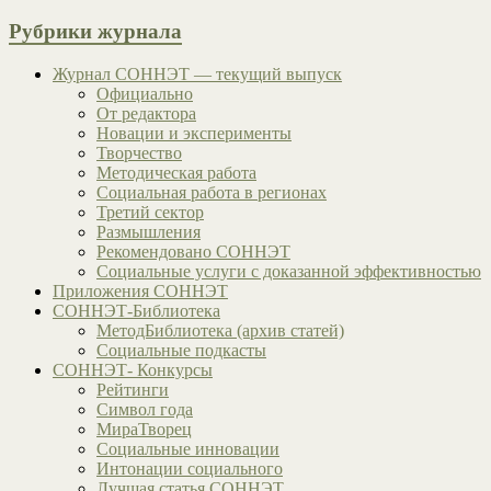
Рубрики журнала
Журнал СОННЭТ — текущий выпуск
Официально
От редактора
Новации и эксперименты
Творчество
Методическая работа
Социальная работа в регионах
Третий сектор
Размышления
Рекомендовано СОННЭТ
Социальные услуги с доказанной эффективностью
Приложения СОННЭТ
СОННЭТ-Библиотека
МетодБиблиотека (архив статей)
Социальные подкасты
СОННЭТ- Конкурсы
Рейтинги
Символ года
МираТворец
Социальные инновации
Интонации социального
Лучшая статья СОННЭТ