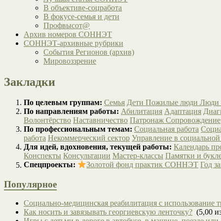
В объективе-соцработа
В фокусе-семья и дети
Профвысот@
Архив номеров СОННЭТ
СОННЭТ-архивные рубрики
События Регионов (архив)
Мировоззрение
Закладки
По целевым группам:
Семья
Дети
Пожилые люди
Люди 
По направлениям работы:
Абилитация
Адаптация
Диаг
Волонтёрство
Наставничество
Патронаж
Сопровождение
По профессиональным темам:
Социальная работа
Социа
работа
Некоммерческий сектор
Управление в социальной
Для идей, вдохновения, текущей работы:
Календарь п
Конспекты
Консультации
Мастер-классы
Памятки и букл
Спецпроекты:
Золотой фонд практик СОННЭТ
Год з
Популярное
Социально-медицинская реабилитация с использование т
Как носить и завязывать георгиевскую ленточку?
(5,00 из
Игры с детьми в дороге в автобусе, в машине, поезде или