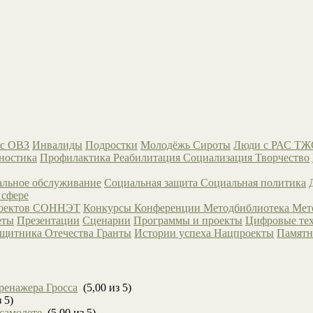
с ОВЗ
Инвалиды
Подростки
Молодёжь
Сироты
Люди с РАС
ТЖ
ностика
Профилактика
Реабилитация
Социализация
Творчество
льное обслуживание
Социальная защита
Социальная политика
 сфере
роектов СОННЭТ
Конкурсы
Конференции
Методбиблиотека
Мет
еты
Презентации
Сценарии
Программы и проекты
Цифровые те
ащитника Отечества
Гранты
Истории успеха
Нацпроекты
Памятн
ренажера Гросса
(5,00 из 5)
 5)
 самолете
(5,00 из 5)