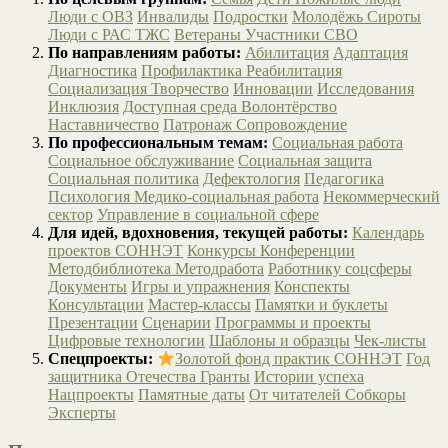
Люди с ОВЗ
Инвалиды
Подростки
Молодёжь
Сироты
Люди с РАС
ТЖС
Ветераны
Участники СВО
По направлениям работы:
Абилитация
Адаптация
Диагностика
Профилактика
Реабилитация
Социализация
Творчество
Инновации
Исследования
Инклюзия
Доступная среда
Волонтёрство
Наставничество
Патронаж
Сопровождение
По профессиональным темам:
Социальная работа
Социальное обслуживание
Социальная защита
Социальная политика
Дефектология
Педагогика
Психология
Медико-социальная работа
Некоммерческий
сектор
Управление в социальной сфере
Для идей, вдохновения, текущей работы:
Календарь
проектов СОННЭТ
Конкурсы
Конференции
Методбиблиотека
Методработа
Работнику соцсферы
Документы
Игры и упражнения
Конспекты
Консультации
Мастер-классы
Памятки и буклеты
Презентации
Сценарии
Программы и проекты
Цифровые технологии
Шаблоны и образцы
Чек-листы
Спецпроекты:
Золотой фонд практик СОННЭТ
Год
защитника Отечества
Гранты
Истории успеха
Нацпроекты
Памятные даты
От читателей
Собкоры
Эксперты