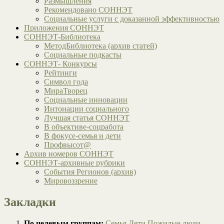
Размышления
Рекомендовано СОННЭТ
Социальные услуги с доказанной эффективностью
Приложения СОННЭТ
СОННЭТ-Библиотека
МетодБиблиотека (архив статей)
Социальные подкасты
СОННЭТ- Конкурсы
Рейтинги
Символ года
МираТворец
Социальные инновации
Интонации социального
Лучшая статья СОННЭТ
В объективе-соцработа
В фокусе-семья и дети
Профвысот@
Архив номеров СОННЭТ
СОННЭТ-архивные рубрики
События Регионов (архив)
Мировоззрение
Закладки
По целевым группам:
Семья
Дети
Пожилые люди