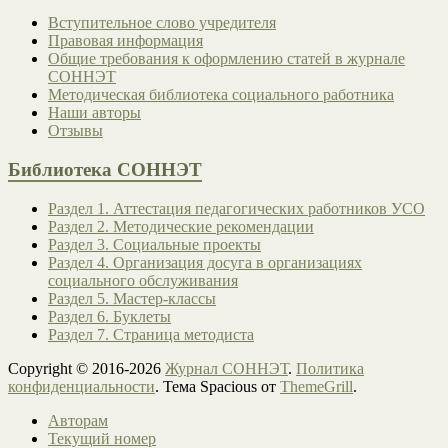
Вступительное слово учредителя
Правовая информация
Общие требования к оформлению статей в журнале
СОННЭТ
Методическая библиотека социального работника
Наши авторы
Отзывы
Библиотека СОННЭТ
Раздел 1. Аттестация педагогических работников УСО
Раздел 2. Методические рекомендации
Раздел 3. Социальные проекты
Раздел 4. Организация досуга в организациях
социального обслуживания
Раздел 5. Мастер-классы
Раздел 6. Буклеты
Раздел 7. Страница методиста
Copyright © 2016-2026
Журнал СОННЭТ
.
Политика
конфиденциальности
. Тема Spacious от
ThemeGrill
.
Авторам
Текущий номер