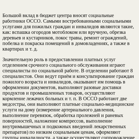
Большой вклад в бюджет центра вносят социальные
работники ОССО. Самыми востребованными социальными
услугами для пожилых граждан и инвалидов являются такие,
как: вспашка огородов мотоблоком или вручную, обрезка
деревьев и кустарников, покос травы, ремонт ограждений,
побелка и покраска помещений в домовладениях, а также в
квартирах и т. д.
Значительную роль в предоставлении платных услуг
отделением срочного социального обслуживания играют
специалисты по социальной работе. В отделении работают 8
специалистов. Они ведут приём и консультирование граждан
пожилого возраста и инвалидов, оказывают им помощь в
оформлении документов, выполняют разовые доставки
продуктов и промышленных товаров, осуществляют
кормление лежачих больных и т. п. В ОССО работают две
медсестры, они выполняют платные социально-медицинские
услуги на дому (измерение артериального давления,
выполнение перевязок, обработка пролежней и раневых
поверхностей, наложение компрессов, выполнение
внутримышечных и подкожных введений лекарственных
препаратов) по низким социальным ценам, оформляют
группы инвалидности, а также осуществляют сопровождение