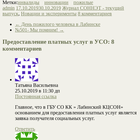
Метки:
инвалиды
инновации
пожилые
admin
17.10.2019
30.10.2019
Журнал СОННЭТ - текущий
выпуск
,
Новации и эксперименты
8 комментариев
←
День пожилого человека в Лабинске
№501- Мы помним!
→
Предоставление платных услуг в УСО
: 8
комментариев
Татьяна Васильевна
25.10.2019 в 11:30 дп
Постоянная ссылка
Главное, что в ГБУ СО КК » Лабинский КЦСОН»
основанием для предоставления платных услуг является
заявка получателя социальных услуг.
Ответить