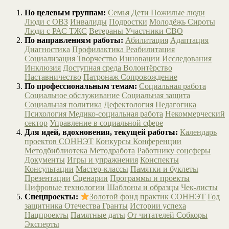
По целевым группам:
Семья
Дети
Пожилые люди
Люди с ОВЗ
Инвалиды
Подростки
Молодёжь
Сироты
Люди с РАС
ТЖС
Ветераны
Участники СВО
По направлениям работы:
Абилитация
Адаптация
Диагностика
Профилактика
Реабилитация
Социализация
Творчество
Инновации
Исследования
Инклюзия
Доступная среда
Волонтёрство
Наставничество
Патронаж
Сопровождение
По профессиональным темам:
Социальная работа
Социальное обслуживание
Социальная защита
Социальная политика
Дефектология
Педагогика
Психология
Медико-социальная работа
Некоммерческий
сектор
Управление в социальной сфере
Для идей, вдохновения, текущей работы:
Календарь
проектов СОННЭТ
Конкурсы
Конференции
Методбиблиотека
Методработа
Работнику соцсферы
Документы
Игры и упражнения
Конспекты
Консультации
Мастер-классы
Памятки и буклеты
Презентации
Сценарии
Программы и проекты
Цифровые технологии
Шаблоны и образцы
Чек-листы
Спецпроекты:
Золотой фонд практик СОННЭТ
Год
защитника Отечества
Гранты
Истории успеха
Нацпроекты
Памятные даты
От читателей
Собкоры
Эксперты