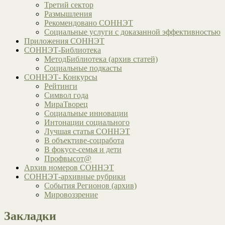
Третий сектор
Размышления
Рекомендовано СОННЭТ
Социальные услуги с доказанной эффективностью
Приложения СОННЭТ
СОННЭТ-Библиотека
МетодБиблиотека (архив статей)
Социальные подкасты
СОННЭТ- Конкурсы
Рейтинги
Символ года
МираТворец
Социальные инновации
Интонации социального
Лучшая статья СОННЭТ
В объективе-соцработа
В фокусе-семья и дети
Профвысот@
Архив номеров СОННЭТ
СОННЭТ-архивные рубрики
События Регионов (архив)
Мировоззрение
Закладки