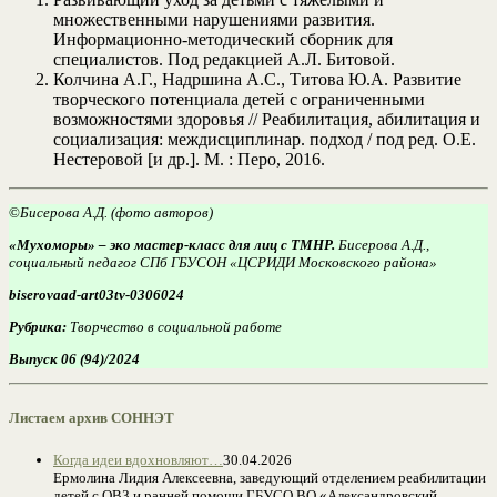
множественными нарушениями развития.
Информационно-методический сборник для
специалистов. Под редакцией А.Л. Битовой.
Колчина А.Г., Надршина А.С., Титова Ю.А. Развитие
творческого потенциала детей с ограниченными
возможностями здоровья // Реабилитация, абилитация и
социализация: междисциплинар. подход / под ред. О.Е.
Нестеровой [и др.]. М. : Перо, 2016.
©
Бисерова А.Д. (фото авторов)
«Мухоморы» – эко мастер-класс для лиц с ТМНР
.
Бисерова А.Д.,
социальный педагог СПб ГБУСОН «ЦСРИДИ Московского района»
biserovaad-art03tv-0306024
Рубрика:
Творчество в социальной работе
Выпуск 06 (94)/2024
Листаем архив СОННЭТ
Когда идеи вдохновляют…
30.04.2026
Ермолина Лидия Алексеевна, заведующий отделением реабилитации
детей с ОВЗ и ранней помощи ГБУСО ВО «Александровский