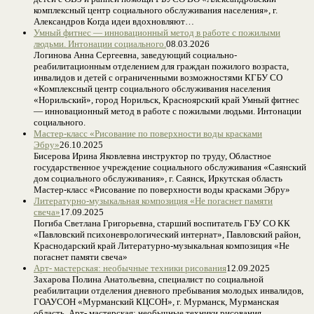
комплексный центр социального обслуживания населения», г.
Александров Когда идеи вдохновляют…
Умный фитнес — инновационный метод в работе с пожилыми
людьми. Интонации социального.
08.03.2026
Логинова Анна Сергеевна, заведующий социально-
реабилитационным отделением для граждан пожилого возраста,
инвалидов и детей с ограниченными возможностями КГБУ СО
«Комплексный центр социального обслуживания населения
«Норильский», город Норильск, Красноярский край Умный фитнес
— инновационный метод в работе с пожилыми людьми. Интонации
социального.
Мастер-класс «Рисование по поверхности воды красками
Эбру»
26.10.2025
Бисерова Ирина Яковлевна инструктор по труду, Областное
государственное учреждение социального обслуживания «Саянский
дом социального обслуживания», г. Саянск, Иркутская область
Мастер-класс «Рисование по поверхности воды красками Эбру»
Литературно-музыкальная композиция «Не погаснет памяти
свеча»
17.09.2025
Погиба Светлана Григорьевна, старший воспитатель ГБУ СО КК
«Павловский психоневрологический интернат», Павловский район,
Краснодарский край Литературно-музыкальная композиция «Не
погаснет памяти свеча»
Арт- мастерская: необычные техники рисования
12.09.2025
Захарова Полина Анатольевна, специалист по социальной
реабилитации отделения дневного пребывания молодых инвалидов,
ГОАУСОН «Мурманский КЦСОН», г. Мурманск, Мурманская
область. Арт- мастерская: необычные техники рисования