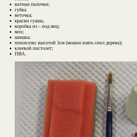
ватные палочки;
губка
веточка;
краски гуашь;
коробка из – под яиц;
мох;
шишка;
пеноплэкс высотой 3см (можно взять спил дерева);
клеевой пистолет;
ПВА.