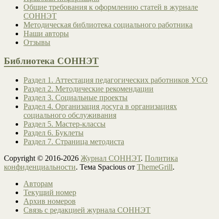
Общие требования к оформлению статей в журнале
СОННЭТ
Методическая библиотека социального работника
Наши авторы
Отзывы
Библиотека СОННЭТ
Раздел 1. Аттестация педагогических работников УСО
Раздел 2. Методические рекомендации
Раздел 3. Социальные проекты
Раздел 4. Организация досуга в организациях
социального обслуживания
Раздел 5. Мастер-классы
Раздел 6. Буклеты
Раздел 7. Страница методиста
Copyright © 2016-2026
Журнал СОННЭТ
.
Политика
конфиденциальности
. Тема Spacious от
ThemeGrill
.
Авторам
Текущий номер
Архив номеров
Связь с редакцией журнала СОННЭТ