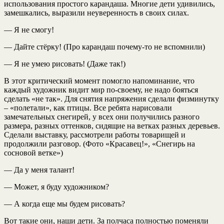
использования простого карандаша. Многие дети удивились,
замешкались, выразили неуверенность в своих силах.
— Я не смогу!
— Дайте стёрку! (Про карандаш почему-то не вспомнили)
— Я не умею рисовать! (Даже так!)
В этот критический момент помогло напоминание, что
каждый художник видит мир по-своему, не надо бояться
сделать «не так». Для снятия напряжения сделали физминутку
– «полетали», как птицы. Все ребята нарисовали
замечательных снегирей, у всех они получились разного
размера, разных оттенков, сидящие на ветках разных деревьев.
Сделали выставку, рассмотрели работы товарищей и
продолжили разговор. (Фото «Красавец!», «Снегирь на
сосновой ветке»)
— Да у меня талант!
— Может, я буду художником?
— А когда еще мы будем рисовать?
Вот такие они, наши дети. За полчаса полностью поменяли