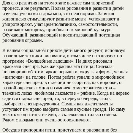
Для его развития на этом этапе важнее сам творческий
процесс, а не результат. Польза рисования в развитии детей
изучена учеными и доказана, это неоспоримо. Занятия
живописью стимулируют развитие мозга, успокаивают и
умиротворяют, учат целеполаганию, самостоятельности,
развивают моторику, приобщают к мировой культуре.
Обучающий, развивающий и воспитывающий потенциал
рисования огромен.
В нашем социальном приюте дети много рисуют, используя
различные техники рисования, в том числе на занятиях по
программе «Волшебные ладошки». На днях рисовали
красками снегиря. Как же красива эта птица! Сначала
поговорили об этом: яркие перышки, округлая форма, черная
«шапочка» на голове. Потом ребята узнали о миролюбивом
характере снегирей: в стае они не ссорятся, как воробьи; о
разной окраске самцов и самочек, о месте жительства –
таежных лесах, любимом лакомстве – рябине. Когда на дерево
садится стайка снегирей, то, в первую очередь, ягоды
выбирают снегири-девочки. Самцы как джентльмены
уступают им право выбрать самые вкусные грозди. Но саму
мякоть ягод птицы не едят, а склевывают только семена.
Рядом с людьми они очень осторожничают.
Обсудив пропорции птиц, приступаем к рисованию без