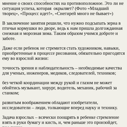
мнение о своих способностях на противоположное. Это ли не
ситуация успеха, которая окрыляет? (Фото «Младший
творец», «Процесс идет!», «Снегирей много не бывает»)
В заключение занятия решили, что нужно подсыпать зерна в
птичьи кормушки во дворе, ведь к нам пришла долгожданная
снежная и морозная зима. Таким образом учимся доброте и
заботе.
Даже если ребенок не стремится стать художником, навыки,
приобретенные в процессе рисования, обязательно пригодятся
ему во взрослой жизни:
точность зрения и наблюдательность – необходимые качества
для ученых, инженеров, медиков, следователей, техников;
без четкой координации между рукой и глазом не может
обойтись музыкант, хирург, водитель, механик, рабочий за
станком;
развитым воображением обладают изобретатели,
исследователи – люди, толкающие вперед науку и технику.
Задача взрослых – всячески поощрять в ребенке стремление
взять в руки бумагу и кисть, и, чем раньше это произойдет,