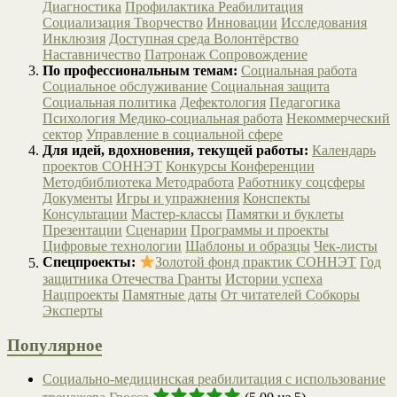
Диагностика
Профилактика
Реабилитация
Социализация
Творчество
Инновации
Исследования
Инклюзия
Доступная среда
Волонтёрство
Наставничество
Патронаж
Сопровождение
По профессиональным темам:
Социальная работа
Социальное обслуживание
Социальная защита
Социальная политика
Дефектология
Педагогика
Психология
Медико-социальная работа
Некоммерческий
сектор
Управление в социальной сфере
Для идей, вдохновения, текущей работы:
Календарь
проектов СОННЭТ
Конкурсы
Конференции
Методбиблиотека
Методработа
Работнику соцсферы
Документы
Игры и упражнения
Конспекты
Консультации
Мастер-классы
Памятки и буклеты
Презентации
Сценарии
Программы и проекты
Цифровые технологии
Шаблоны и образцы
Чек-листы
Спецпроекты:
Золотой фонд практик СОННЭТ
Год
защитника Отечества
Гранты
Истории успеха
Нацпроекты
Памятные даты
От читателей
Собкоры
Эксперты
Популярное
Социально-медицинская реабилитация с использование