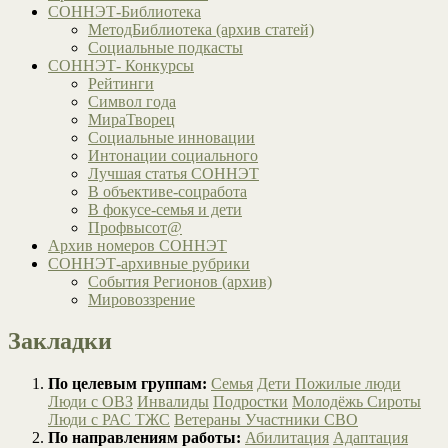
СОННЭТ-Библиотека
МетодБиблиотека (архив статей)
Социальные подкасты
СОННЭТ- Конкурсы
Рейтинги
Символ года
МираТворец
Социальные инновации
Интонации социального
Лучшая статья СОННЭТ
В объективе-соцработа
В фокусе-семья и дети
Профвысот@
Архив номеров СОННЭТ
СОННЭТ-архивные рубрики
События Регионов (архив)
Мировоззрение
Закладки
По целевым группам:
Семья
Дети
Пожилые люди
Люди с ОВЗ
Инвалиды
Подростки
Молодёжь
Сироты
Люди с РАС
ТЖС
Ветераны
Участники СВО
По направлениям работы:
Абилитация
Адаптация