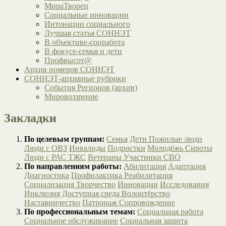
МираТворец
Социальные инновации
Интонации социального
Лучшая статья СОННЭТ
В объективе-соцработа
В фокусе-семья и дети
Профвысот@
Архив номеров СОННЭТ
СОННЭТ-архивные рубрики
События Регионов (архив)
Мировоззрение
Закладки
По целевым группам:
Семья
Дети
Пожилые люди
Люди с ОВЗ
Инвалиды
Подростки
Молодёжь
Сироты
Люди с РАС
ТЖС
Ветераны
Участники СВО
По направлениям работы:
Абилитация
Адаптация
Диагностика
Профилактика
Реабилитация
Социализация
Творчество
Инновации
Исследования
Инклюзия
Доступная среда
Волонтёрство
Наставничество
Патронаж
Сопровождение
По профессиональным темам:
Социальная работа
Социальное обслуживание
Социальная защита