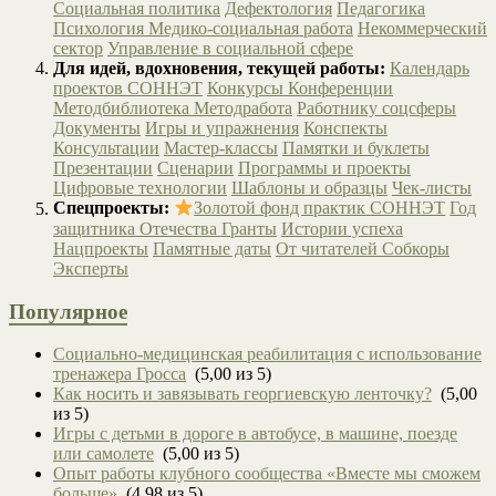
Социальная политика
Дефектология
Педагогика
Психология
Медико-социальная работа
Некоммерческий
сектор
Управление в социальной сфере
Для идей, вдохновения, текущей работы:
Календарь
проектов СОННЭТ
Конкурсы
Конференции
Методбиблиотека
Методработа
Работнику соцсферы
Документы
Игры и упражнения
Конспекты
Консультации
Мастер-классы
Памятки и буклеты
Презентации
Сценарии
Программы и проекты
Цифровые технологии
Шаблоны и образцы
Чек-листы
Спецпроекты:
Золотой фонд практик СОННЭТ
Год
защитника Отечества
Гранты
Истории успеха
Нацпроекты
Памятные даты
От читателей
Собкоры
Эксперты
Популярное
Социально-медицинская реабилитация с использование
тренажера Гросса
(5,00 из 5)
Как носить и завязывать георгиевскую ленточку?
(5,00
из 5)
Игры с детьми в дороге в автобусе, в машине, поезде
или самолете
(5,00 из 5)
Опыт работы клубного сообщества «Вместе мы сможем
больше»
(4,98 из 5)