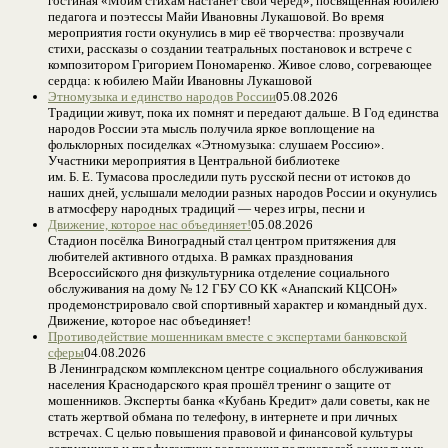
гостиная «Моим стихам настанет свой черёд», посвящённая юбилею
педагога и поэтессы Майи Ивановны Лукашовой. Во время
мероприятия гости окунулись в мир её творчества: прозвучали
стихи, рассказы о создании театральных постановок и встрече с
композитором Григорием Пономаренко. Живое слово, согревающее
сердца: к юбилею Майи Ивановны Лукашовой
Этномузыка и единство народов России
05.08.2026
Традиции живут, пока их помнят и передают дальше. В Год единства
народов России эта мысль получила яркое воплощение на
фольклорных посиделках «Этномузыка: слушаем Россию».
Участники мероприятия в Центральной библиотеке
им. Б. Е. Тумасова проследили путь русской песни от истоков до
наших дней, услышали мелодии разных народов России и окунулись
в атмосферу народных традиций — через игры, песни и
Движение, которое нас объединяет!
05.08.2026
Стадион посёлка Виноградный стал центром притяжения для
любителей активного отдыха. В рамках празднования
Всероссийского дня физкультурника отделение социального
обслуживания на дому № 12 ГБУ СО КК «Анапский КЦСОН»
продемонстрировало свой спортивный характер и командный дух.
Движение, которое нас объединяет!
Противодействие мошенникам вместе с экспертами банковской
сферы
04.08.2026
В Ленинградском комплексном центре социального обслуживания
населения Краснодарского края прошёл тренинг о защите от
мошенников. Эксперты банка «Кубань Кредит» дали советы, как не
стать жертвой обмана по телефону, в интернете и при личных
встречах. С целью повышения правовой и финансовой культуры