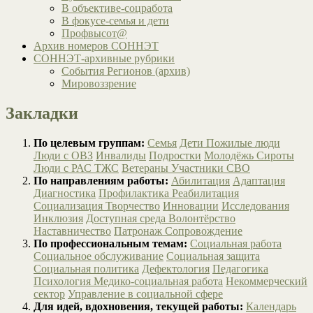
В объективе-соцработа
В фокусе-семья и дети
Профвысот@
Архив номеров СОННЭТ
СОННЭТ-архивные рубрики
События Регионов (архив)
Мировоззрение
Закладки
По целевым группам:
Семья
Дети
Пожилые люди
Люди с ОВЗ
Инвалиды
Подростки
Молодёжь
Сироты
Люди с РАС
ТЖС
Ветераны
Участники СВО
По направлениям работы:
Абилитация
Адаптация
Диагностика
Профилактика
Реабилитация
Социализация
Творчество
Инновации
Исследования
Инклюзия
Доступная среда
Волонтёрство
Наставничество
Патронаж
Сопровождение
По профессиональным темам:
Социальная работа
Социальное обслуживание
Социальная защита
Социальная политика
Дефектология
Педагогика
Психология
Медико-социальная работа
Некоммерческий
сектор
Управление в социальной сфере
Для идей, вдохновения, текущей работы:
Календарь