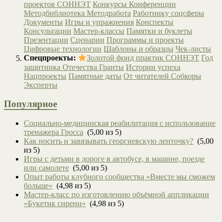
проектов СОННЭТ
Конкурсы
Конференции
Методбиблиотека
Методработа
Работнику соцсферы
Документы
Игры и упражнения
Конспекты
Консультации
Мастер-классы
Памятки и буклеты
Презентации
Сценарии
Программы и проекты
Цифровые технологии
Шаблоны и образцы
Чек-листы
Спецпроекты:
Золотой фонд практик СОННЭТ
Год
защитника Отечества
Гранты
Истории успеха
Нацпроекты
Памятные даты
От читателей
Собкоры
Эксперты
Популярное
Социально-медицинская реабилитация с использование
тренажера Гросса
(5,00 из 5)
Как носить и завязывать георгиевскую ленточку?
(5,00
из 5)
Игры с детьми в дороге в автобусе, в машине, поезде
или самолете
(5,00 из 5)
Опыт работы клубного сообщества «Вместе мы сможем
больше»
(4,98 из 5)
Мастер-класс по изготовлению объёмной аппликации
«Букетик сирени»
(4,98 из 5)