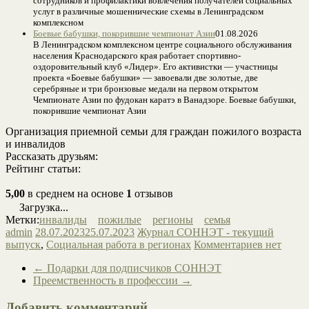
сотрудников и профилактики вовлечения получателей социальных
услуг в различные мошеннические схемы в Ленинградском
комплексном
Боевые бабушки, покорившие чемпионат Азии
01.08.2026
В Ленинградском комплексном центре социального обслуживания
населения Краснодарского края работает спортивно-
оздоровительный клуб «Лидер». Его активистки — участницы
проекта «Боевые бабушки» — завоевали две золотые, две
серебряные и три бронзовые медали на первом открытом
Чемпионате Азии по фудокан каратэ в Ванадзоре. Боевые бабушки,
покорившие чемпионат Азии
Организация приемной семьи для граждан пожилого возраста
и инвалидов
Рассказать друзьям:
Рейтинг статьи:
5,00
в среднем на основе
1
отзывов
Загрузка...
Метки:
инвалиды
пожилые
регионы
семья
admin
28.07.2023
25.07.2023
Журнал СОННЭТ - текущий
выпуск
,
Социальная работа в регионах
Комментариев нет
←
Подарки для подписчиков СОННЭТ
Преемственность в профессии
→
Добавить комментарий