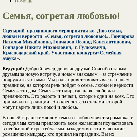
Помощь
Семья, согретая любовью!
Сценарий
праздничного мероприятия ко
Дню семьи,
любви и верности
«Семья, согретая любовью!». Гончарова
Наталья Михайловна, Гончаров Леонид Константинович,
Гончаров Никита Михайлович, г. Гулькевичи,
Краснодарский край. Участники конкурса»Семейная
азбука».
Ведущий:
Добрый вечер, дорогие друзья! Спасибо старым
друзьям за новую встречу, а новым знакомым – за стремление
подружиться с нами. Мы рады приветствовать вас на нашем
празднике, на котором речь пойдет о семье, любви и верности.
Семья – это дом. Семья – это мир, где царят любовь и
преданность. Это радость и печали, которые одни на всех. Это
привычки и традиции. Это крепость, за стенами которой
могут царить лишь покой и любовь.
В нашей стране символом семьи и любви является ромашка, и
сегодня мы хотим предложить всем желающим поучаствовать
в необычной игре, сейчас мы раздадим вот эти маленькие
ромашечки каждому, кто пришел на праздник. Вы их