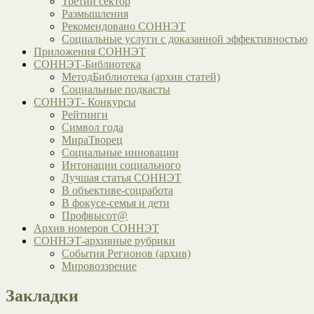
Третий сектор
Размышления
Рекомендовано СОННЭТ
Социальные услуги с доказанной эффективностью
Приложения СОННЭТ
СОННЭТ-Библиотека
МетодБиблиотека (архив статей)
Социальные подкасты
СОННЭТ- Конкурсы
Рейтинги
Символ года
МираТворец
Социальные инновации
Интонации социального
Лучшая статья СОННЭТ
В объективе-соцработа
В фокусе-семья и дети
Профвысот@
Архив номеров СОННЭТ
СОННЭТ-архивные рубрики
События Регионов (архив)
Мировоззрение
Закладки