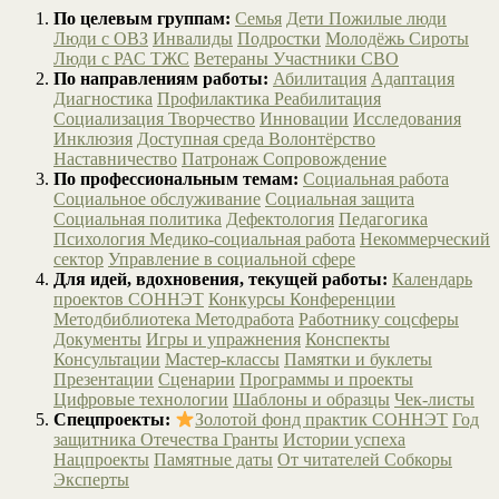
По целевым группам:
Семья
Дети
Пожилые люди
Люди с ОВЗ
Инвалиды
Подростки
Молодёжь
Сироты
Люди с РАС
ТЖС
Ветераны
Участники СВО
По направлениям работы:
Абилитация
Адаптация
Диагностика
Профилактика
Реабилитация
Социализация
Творчество
Инновации
Исследования
Инклюзия
Доступная среда
Волонтёрство
Наставничество
Патронаж
Сопровождение
По профессиональным темам:
Социальная работа
Социальное обслуживание
Социальная защита
Социальная политика
Дефектология
Педагогика
Психология
Медико-социальная работа
Некоммерческий
сектор
Управление в социальной сфере
Для идей, вдохновения, текущей работы:
Календарь
проектов СОННЭТ
Конкурсы
Конференции
Методбиблиотека
Методработа
Работнику соцсферы
Документы
Игры и упражнения
Конспекты
Консультации
Мастер-классы
Памятки и буклеты
Презентации
Сценарии
Программы и проекты
Цифровые технологии
Шаблоны и образцы
Чек-листы
Спецпроекты:
Золотой фонд практик СОННЭТ
Год
защитника Отечества
Гранты
Истории успеха
Нацпроекты
Памятные даты
От читателей
Собкоры
Эксперты