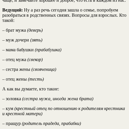
чаще, и замечайте хорошее и доброе, что есть в каждом из нас.
Ведущий:
Ну а раз речь сегодня зашла о семье, попробуем
разобраться в родственных связях. Вопросы для взрослых. Кто
такой:
– брат мужа
(деверь)
– муж дочери
(зять)
– мама бабушки
(прабабушка)
– отец мужа
(свекор)
– сестра жены
(свояченица)
– отец жены
(тесть)
А как вы думаете, кто такие:
– золовка
(сестра мужа, иногда жена брата)
– кум
(крестный отец по отношению к родителям крестника
и крестной матери)
– пращур
(родитель прадеда, прабабки)