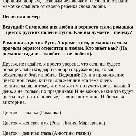
хорошим, добрым, ласковым человечком. Особенно отрадно
мамочке слышать от своего ребенка слова любви.
Песня или номер
Ведущий:
Символом дня любви и верности стала ромашка
– цветок русских полей и лугов. Как вы думаете – почему?
Ромашка – цветок Руси. А кроме этого, ромашка самым
прямым образом относится к любви. Кто знает как? (На
ромашке гадали – «любит — не любит»).
Друзья, не гадайте, я просто уверена, что если вы будете
почаще улыбаться, дарить добро окружающим, то вас
обязательно будут любить.
Ведущий
: Ну и в продолжение
цветочной темы, кстати, для женщин эта тема очень
волнительная, потому, что мы хотим получать цветы каждый
день, а не, только, по праздникам! И не важно, какие это будут
цветы, пусть хоть полевые, главное внимание. Небольшая
викторина.
Цветок – гадалка (Ромашка)
Цветок – женское имя (Роза, Лилия, Маргаритка)
Цветок – девичьи глаза (Анютины глазки)