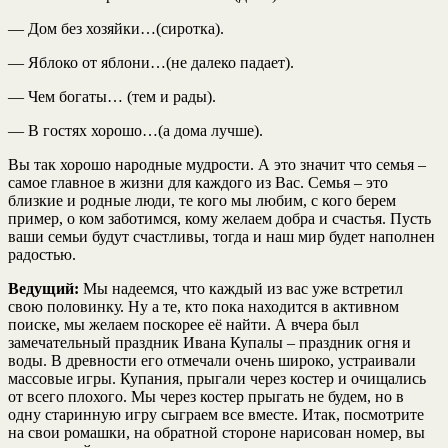
— Дом без хозяйки…(сиротка).
— Яблоко от яблони…(не далеко падает).
— Чем богаты… (тем и рады).
— В гостях хорошо…(а дома лучше).
Вы так хорошо народные мудрости. А это значит что семья –
самое главное в жизни для каждого из Вас. Семья – это
близкие и родные люди, те кого мы любим, с кого берем
пример, о ком заботимся, кому желаем добра и счастья. Пусть
ваши семьи будут счастливы, тогда и наш мир будет наполнен
радостью.
Ведущий:
Мы надеемся, что каждый из вас уже встретил
свою половинку. Ну а те, кто пока находится в активном
поиске, мы желаем поскорее её найти. А вчера был
замечательный праздник Ивана Купалы – праздник огня и
воды. В древности его отмечали очень широко, устраивали
массовые игры. Купания, прыгали через костер и очищались
от всего плохого. Мы через костер прыгать не будем, но в
одну старинную игру сыграем все вместе. Итак, посмотрите
на свои ромашки, на обратной стороне нарисован номер, вы