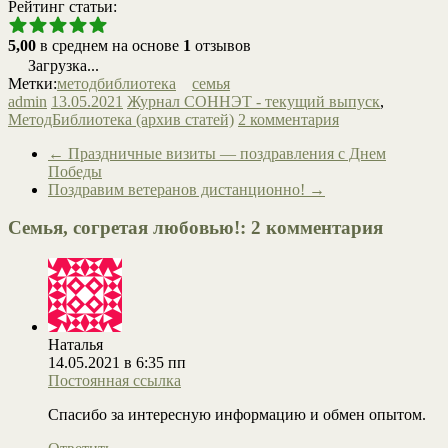
Рейтинг статьи:
5,00
в среднем на основе
1
отзывов
Загрузка...
Метки:
методбиблиотека
семья
admin
13.05.2021
Журнал СОННЭТ - текущий выпуск
,
МетодБиблиотека (архив статей)
2 комментария
←
Праздничные визиты — поздравления с Днем
Победы
Поздравим ветеранов дистанционно!
→
Семья, согретая любовью!
: 2 комментария
Наталья
14.05.2021 в 6:35 пп
Постоянная ссылка
Спасибо за интересную информацию и обмен опытом.