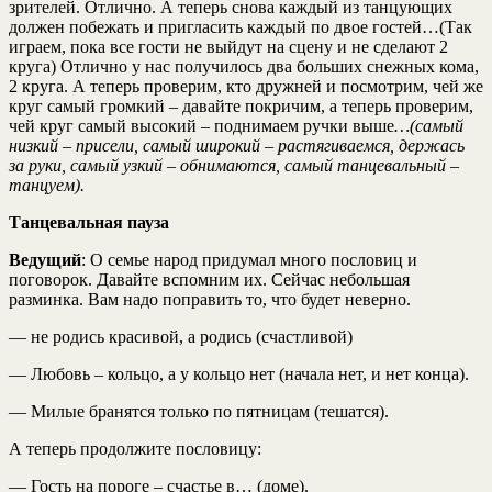
зрителей. Отлично. А теперь снова каждый из танцующих
должен побежать и пригласить каждый по двое гостей…(Так
играем, пока все гости не выйдут на сцену и не сделают 2
круга) Отлично у нас получилось два больших снежных кома,
2 круга. А теперь проверим, кто дружней и посмотрим, чей же
круг самый громкий – давайте покричим, а теперь проверим,
чей круг самый высокий – поднимаем ручки выше
…(самый
низкий – присели, самый широкий – растягиваемся, держась
за руки, самый узкий – обнимаются, самый танцевальный –
танцуем).
Танцевальная пауза
Ведущий
: О семье народ придумал много пословиц и
поговорок. Давайте вспомним их. Сейчас небольшая
разминка. Вам надо поправить то, что будет неверно.
— не родись красивой, а родись (счастливой)
— Любовь – кольцо, а у кольцо нет (начала нет, и нет конца).
— Милые бранятся только по пятницам (тешатся).
А теперь продолжите пословицу:
— Гость на пороге – счастье в… (доме).