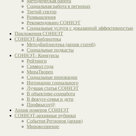
Методическая работа
Социальная работа в регионах
Третий сектор
Размышления
Рекомендовано СОННЭТ
Социальные услуги с доказанной эффективностью
Приложения СОННЭТ
СОННЭТ-Библиотека
МетодБиблиотека (архив статей)
Социальные подкасты
СОННЭТ- Конкурсы
Рейтинги
Символ года
МираТворец
Социальные инновации
Интонации социального
Лучшая статья СОННЭТ
В объективе-соцработа
В фокусе-семья и дети
Профвысот@
Архив номеров СОННЭТ
СОННЭТ-архивные рубрики
События Регионов (архив)
Мировоззрение