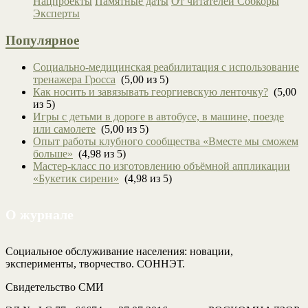
Нацпроекты
Памятные даты
От читателей
Собкоры
Эксперты
Популярное
Социально-медицинская реабилитация с использование
тренажера Гросса
(5,00 из 5)
Как носить и завязывать георгиевскую ленточку?
(5,00
из 5)
Игры с детьми в дороге в автобусе, в машине, поезде
или самолете
(5,00 из 5)
Опыт работы клубного сообщества «Вместе мы сможем
больше»
(4,98 из 5)
Мастер-класс по изготовлению объёмной аппликации
«Букетик сирени»
(4,98 из 5)
О журнале
Социальное обслуживание населения: новации,
эксперименты, творчество. СОННЭТ.
Свидетельство СМИ