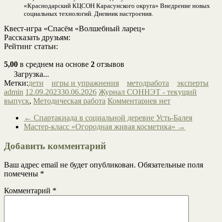
«Краснодарский КЦСОН Карасунского округа» Внедрение новых
социальных технологий. Дневник настроения.
Квест-игра «Спасём «Волшебный ларец»
Рассказать друзьям:
Рейтинг статьи:
5,00
в среднем на основе
2
отзывов
Загрузка...
Метки:
дети
игры и упражнения
методработа
эксперты
admin
12.09.2023
30.06.2026
Журнал СОННЭТ - текущий
выпуск
,
Методическая работа
Комментариев нет
←
Спартакиада в социальной деревне Усть-Балея
Мастер-класс «Огородная живая косметика»
→
Добавить комментарий
Ваш адрес email не будет опубликован.
Обязательные поля
помечены
*
Комментарий
*