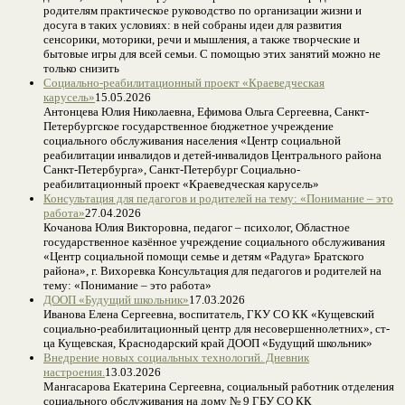
родителям практическое руководство по организации жизни и
досуга в таких условиях: в ней собраны идеи для развития
сенсорики, моторики, речи и мышления, а также творческие и
бытовые игры для всей семьи. С помощью этих занятий можно не
только снизить
Социально-реабилитационный проект «Краеведческая
карусель»
15.05.2026
Антонцева Юлия Николаевна, Ефимова Ольга Сергеевна, Санкт-
Петербургское государственное бюджетное учреждение
социального обслуживания населения «Центр социальной
реабилитации инвалидов и детей-инвалидов Центрального района
Санкт-Петербурга», Санкт-Петербург Социально-
реабилитационный проект «Краеведческая карусель»
Консультация для педагогов и родителей на тему: «Понимание – это
работа»
27.04.2026
Кочанова Юлия Викторовна, педагог – психолог, Областное
государственное казённое учреждение социального обслуживания
«Центр социальной помощи семье и детям «Радуга» Братского
района», г. Вихоревка Консультация для педагогов и родителей на
тему: «Понимание – это работа»
ДООП «Будущий школьник»
17.03.2026
Иванова Елена Сергеевна, воспитатель, ГКУ СО КК «Кущевский
социально-реабилитационный центр для несовершеннолетних», ст-
ца Кущевская, Краснодарский край ДООП «Будущий школьник»
Внедрение новых социальных технологий. Дневник
настроения.
13.03.2026
Мангасарова Екатерина Сергеевна, социальный работник отделения
социального обслуживания на дому № 9 ГБУ СО КК