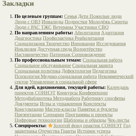
Закладки
По целевым группам:
Семья
Дети
Пожилые люди
Люди с ОВЗ
Инвалиды
Подростки
Молодёжь
Сироты
Люди с РАС
ТЖС
Ветераны
Участники СВО
По направлениям работы:
Абилитация
Адаптация
Диагностика
Профилактика
Реабилитация
Социализация
Творчество
Инновации
Исследования
Инклюзия
Доступная среда
Волонтёрство
Наставничество
Патронаж
Сопровождение
По профессиональным темам:
Социальная работа
Социальное обслуживание
Социальная защита
Социальная политика
Дефектология
Педагогика
Психология
Медико-социальная работа
Некоммерческий
сектор
Управление в социальной сфере
Для идей, вдохновения, текущей работы:
Календарь
проектов СОННЭТ
Конкурсы
Конференции
Методбиблиотека
Методработа
Работнику соцсферы
Документы
Игры и упражнения
Конспекты
Консультации
Мастер-классы
Памятки и буклеты
Презентации
Сценарии
Программы и проекты
Цифровые технологии
Шаблоны и образцы
Чек-листы
Спецпроекты:
Золотой фонд практик СОННЭТ
Год
защитника Отечества
Гранты
Истории успеха