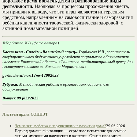
короткое время вовлечь детей в разнообразные виды
деятельности.
Наблюдая за процессом прохождения квеста,
мы пришли к выводу, что эти игры являются интересным
средством, направленным на самовоспитание и саморазвития
ребёнка как личности творческой, физически здоровой, с
активной познавательной позицией.
©Горбачева И.В. (фото автора)
Квест-игра «Спасём «Волшебный ларец».
Горбачева И.В., воспитатель
государственного бюджетного учреждения социального обслуживания
населения Ростовской области «Социально-реабилитационный центр для
несовершеннолетних сл. Большая Мартыновка»
gorbachevaiv-art12mr-12092023
Рубрика:
Методическая работа в организациях социального
обслуживания
Выпуск 09 (85)/2023
Листаем архив СОННЭТ
Чем занять ребёнка с нарушениями в развитии дома?
29.06.2026
Период домашней изоляции — серьёзное испытание для семей с
детьми, имеющими нарушения в развитии. Статья предлагает