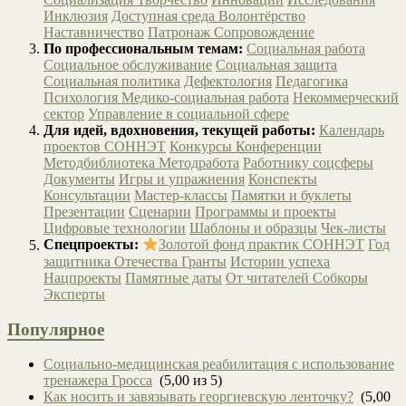
Инклюзия
Доступная среда
Волонтёрство
Наставничество
Патронаж
Сопровождение
По профессиональным темам:
Социальная работа
Социальное обслуживание
Социальная защита
Социальная политика
Дефектология
Педагогика
Психология
Медико-социальная работа
Некоммерческий
сектор
Управление в социальной сфере
Для идей, вдохновения, текущей работы:
Календарь
проектов СОННЭТ
Конкурсы
Конференции
Методбиблиотека
Методработа
Работнику соцсферы
Документы
Игры и упражнения
Конспекты
Консультации
Мастер-классы
Памятки и буклеты
Презентации
Сценарии
Программы и проекты
Цифровые технологии
Шаблоны и образцы
Чек-листы
Спецпроекты:
Золотой фонд практик СОННЭТ
Год
защитника Отечества
Гранты
Истории успеха
Нацпроекты
Памятные даты
От читателей
Собкоры
Эксперты
Популярное
Социально-медицинская реабилитация с использование
тренажера Гросса
(5,00 из 5)
Как носить и завязывать георгиевскую ленточку?
(5,00