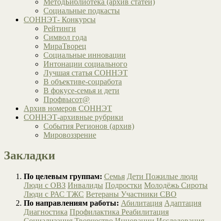
МетодБиблиотека (архив статей)
Социальные подкасты
СОННЭТ- Конкурсы
Рейтинги
Символ года
МираТворец
Социальные инновации
Интонации социального
Лучшая статья СОННЭТ
В объективе-соцработа
В фокусе-семья и дети
Профвысот@
Архив номеров СОННЭТ
СОННЭТ-архивные рубрики
События Регионов (архив)
Мировоззрение
Закладки
По целевым группам:
Семья
Дети
Пожилые люди
Люди с ОВЗ
Инвалиды
Подростки
Молодёжь
Сироты
Люди с РАС
ТЖС
Ветераны
Участники СВО
По направлениям работы:
Абилитация
Адаптация
Диагностика
Профилактика
Реабилитация
Социализация
Творчество
Инновации
Исследования