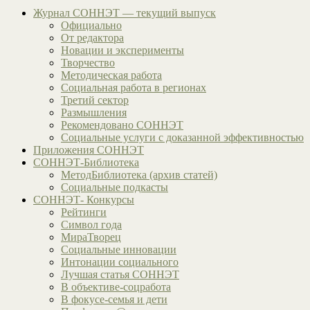
Журнал СОННЭТ — текущий выпуск
Официально
От редактора
Новации и эксперименты
Творчество
Методическая работа
Социальная работа в регионах
Третий сектор
Размышления
Рекомендовано СОННЭТ
Социальные услуги с доказанной эффективностью
Приложения СОННЭТ
СОННЭТ-Библиотека
МетодБиблиотека (архив статей)
Социальные подкасты
СОННЭТ- Конкурсы
Рейтинги
Символ года
МираТворец
Социальные инновации
Интонации социального
Лучшая статья СОННЭТ
В объективе-соцработа
В фокусе-семья и дети