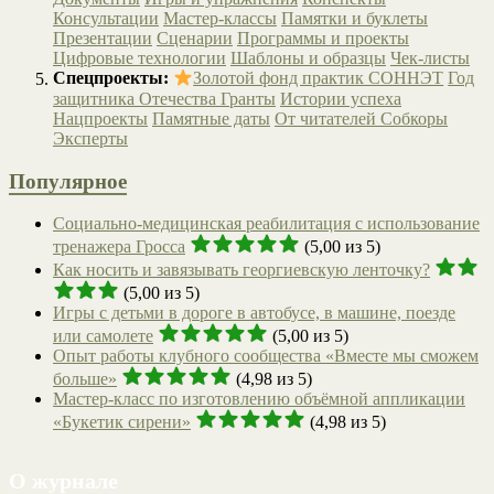
Консультации
Мастер-классы
Памятки и буклеты
Презентации
Сценарии
Программы и проекты
Цифровые технологии
Шаблоны и образцы
Чек-листы
Спецпроекты:
Золотой фонд практик СОННЭТ
Год
защитника Отечества
Гранты
Истории успеха
Нацпроекты
Памятные даты
От читателей
Собкоры
Эксперты
Популярное
Социально-медицинская реабилитация с использование
тренажера Гросса
(5,00 из 5)
Как носить и завязывать георгиевскую ленточку?
(5,00 из 5)
Игры с детьми в дороге в автобусе, в машине, поезде
или самолете
(5,00 из 5)
Опыт работы клубного сообщества «Вместе мы сможем
больше»
(4,98 из 5)
Мастер-класс по изготовлению объёмной аппликации
«Букетик сирени»
(4,98 из 5)
О журнале