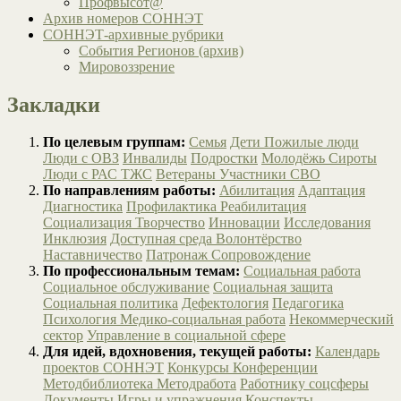
Профвысот@
Архив номеров СОННЭТ
СОННЭТ-архивные рубрики
События Регионов (архив)
Мировоззрение
Закладки
По целевым группам:
Семья
Дети
Пожилые люди
Люди с ОВЗ
Инвалиды
Подростки
Молодёжь
Сироты
Люди с РАС
ТЖС
Ветераны
Участники СВО
По направлениям работы:
Абилитация
Адаптация
Диагностика
Профилактика
Реабилитация
Социализация
Творчество
Инновации
Исследования
Инклюзия
Доступная среда
Волонтёрство
Наставничество
Патронаж
Сопровождение
По профессиональным темам:
Социальная работа
Социальное обслуживание
Социальная защита
Социальная политика
Дефектология
Педагогика
Психология
Медико-социальная работа
Некоммерческий
сектор
Управление в социальной сфере
Для идей, вдохновения, текущей работы:
Календарь
проектов СОННЭТ
Конкурсы
Конференции
Методбиблиотека
Методработа
Работнику соцсферы
Документы
Игры и упражнения
Конспекты