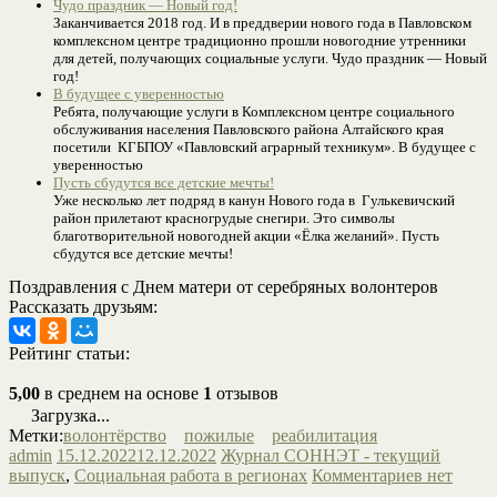
Чудо праздник — Новый год!
Заканчивается 2018 год. И в преддверии нового года в Павловском
комплексном центре традиционно прошли новогодние утренники
для детей, получающих социальные услуги. Чудо праздник — Новый
год!
В будущее с уверенностью
Ребята, получающие услуги в Комплексном центре социального
обслуживания населения Павловского района Алтайского края
посетили КГБПОУ «Павловский аграрный техникум». В будущее с
уверенностью
Пусть сбудутся все детские мечты!
Уже несколько лет подряд в канун Нового года в Гулькевичский
район прилетают красногрудые снегири. Это символы
благотворительной новогодней акции «Ёлка желаний». Пусть
сбудутся все детские мечты!
Поздравления с Днем матери от серебряных волонтеров
Рассказать друзьям:
Рейтинг статьи:
5,00
в среднем на основе
1
отзывов
Загрузка...
Метки:
волонтёрство
пожилые
реабилитация
admin
15.12.2022
12.12.2022
Журнал СОННЭТ - текущий
выпуск
,
Социальная работа в регионах
Комментариев нет