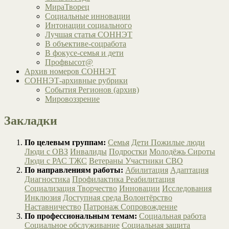
МираТворец
Социальные инновации
Интонации социального
Лучшая статья СОННЭТ
В объективе-соцработа
В фокусе-семья и дети
Профвысот@
Архив номеров СОННЭТ
СОННЭТ-архивные рубрики
События Регионов (архив)
Мировоззрение
Закладки
По целевым группам:
Семья
Дети
Пожилые люди
Люди с ОВЗ
Инвалиды
Подростки
Молодёжь
Сироты
Люди с РАС
ТЖС
Ветераны
Участники СВО
По направлениям работы:
Абилитация
Адаптация
Диагностика
Профилактика
Реабилитация
Социализация
Творчество
Инновации
Исследования
Инклюзия
Доступная среда
Волонтёрство
Наставничество
Патронаж
Сопровождение
По профессиональным темам:
Социальная работа
Социальное обслуживание
Социальная защита