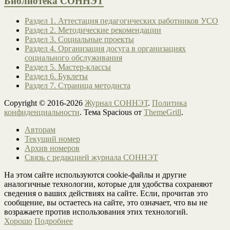
Библиотека СОННЭТ
Раздел 1. Аттестация педагогических работников УСО
Раздел 2. Методические рекомендации
Раздел 3. Социальные проекты
Раздел 4. Организация досуга в организациях
социального обслуживания
Раздел 5. Мастер-классы
Раздел 6. Буклеты
Раздел 7. Страница методиста
Copyright © 2016-2026
Журнал СОННЭТ
.
Политика
конфиденциальности
. Тема Spacious от
ThemeGrill
.
Авторам
Текущий номер
Архив номеров
Связь с редакцией журнала СОННЭТ
На этом сайте используются cookie-файлы и другие
аналогичные технологии, которые для удобства сохраняют
сведения о ваших действиях на сайте. Если, прочитав это
сообщение, вы остаетесь на сайте, это означает, что вы не
возражаете против использования этих технологий.
Хорошо
Подробнее