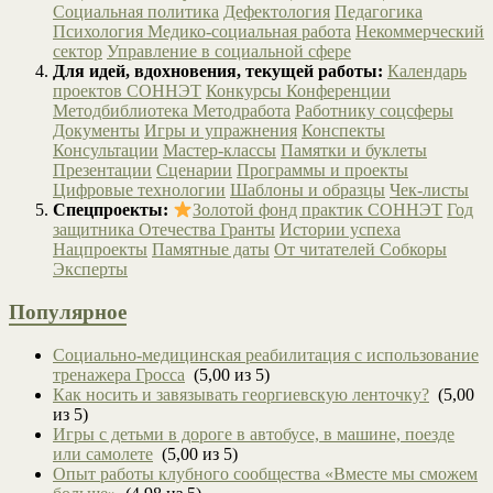
Социальная политика
Дефектология
Педагогика
Психология
Медико-социальная работа
Некоммерческий
сектор
Управление в социальной сфере
Для идей, вдохновения, текущей работы:
Календарь
проектов СОННЭТ
Конкурсы
Конференции
Методбиблиотека
Методработа
Работнику соцсферы
Документы
Игры и упражнения
Конспекты
Консультации
Мастер-классы
Памятки и буклеты
Презентации
Сценарии
Программы и проекты
Цифровые технологии
Шаблоны и образцы
Чек-листы
Спецпроекты:
Золотой фонд практик СОННЭТ
Год
защитника Отечества
Гранты
Истории успеха
Нацпроекты
Памятные даты
От читателей
Собкоры
Эксперты
Популярное
Социально-медицинская реабилитация с использование
тренажера Гросса
(5,00 из 5)
Как носить и завязывать георгиевскую ленточку?
(5,00
из 5)
Игры с детьми в дороге в автобусе, в машине, поезде
или самолете
(5,00 из 5)
Опыт работы клубного сообщества «Вместе мы сможем