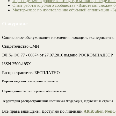
Игры с детьми в дороге в автобусе, в машине, поезде или
Опыт работы клубного сообщества «Вместе мы сможем 
Мастер-класс по изготовлению объёмной аппликации «Б
О журнале
Социальное обслуживание населения: новации, эксперименты
Свидетельство СМИ
ЭЛ № ФС 77 - 66674 от 27.07.2016 выдано РОСКОМНАДЗОР
ISSN 2500-185Х
Распространяется БЕСПЛАТНО
Версия издания
: электронное сетевое
Периодичность
: непрерывно обновляемый
Территория распространения:
Российская Федерация, зарубежные страны
Все права защищены. Доступно по лицензии
Attribution-NonCo