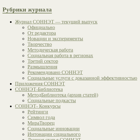
Рубрики журнала
Журнал СОННЭТ — текущий выпуск
Официально
От редактора
Новации и эксперименты
Творчество
Методическая работа
Социальная работа в регионах
Третий сектор
Размышления
Рекомендовано СОННЭТ
Социальные услуги с доказанной эффективностью
Приложения СОННЭТ
СОННЭТ-Библиотека
МетодБиблиотека (архив статей)
Социальные подкасты
СОННЭТ- Конкурсы
Рейтинги
Символ года
МираТворец
Социальные инновации
Интонации социального
Лучшая статья СОННЭТ