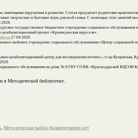
, имеющими нарушения в развитии. Статья предлагает родителям практическое
 также творческие и бытовые игры для всей семьи. С помощью этих занятий мо
5.2026
бургское государственное бюджетное учреждение социального обслуживания н
о-реабилитационный проект «Краеведческая карусель»
абота»
27.04.2026
венное казённое учреждение социального обслуживания «Центр социальной по
ально-реабилитационный центр для несовершеннолетних», ст-ца Кущевская,
.2026
 социального обслуживания на дому № 9 ГБУ СО КК «Краснодарский КЦСОН Ка
и в Методической библиотеке.
к
,
Методическая работа
Комментариев нет