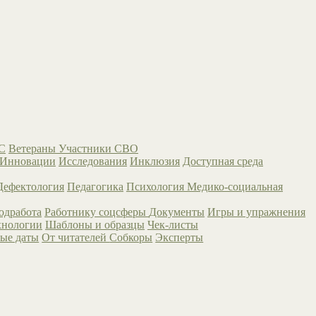
С
Ветераны
Участники СВО
Инновации
Исследования
Инклюзия
Доступная среда
Дефектология
Педагогика
Психология
Медико-социальная
одработа
Работнику соцсферы
Документы
Игры и упражнения
хнологии
Шаблоны и образцы
Чек-листы
ые даты
От читателей
Собкоры
Эксперты