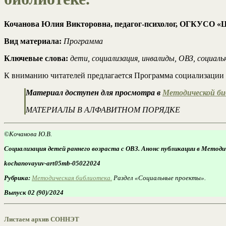
Кочанова Юлия Викторовна, педагог-психолог, ОГКУСО «Це
Вид материала:
Программа
Ключевые слова:
дети, социализация, инвалиды, ОВЗ, социаль
К вниманию читателей предлагается Программа социализации д
Материал доступен для просмотра в
Методической б
МАТЕРИАЛЫ В АЛФАВИТНОМ ПОРЯДКЕ
©Кочанова Ю.В.
Социализация детей раннего возраста с ОВЗ. Анонс публикации в Метод
kochanovayuv-art05mb-05022024
Рубрика:
Методическая библиотека.
Раздел «Социальные проекты».
Выпуск 02 (90)/2024
Листаем архив СОННЭТ