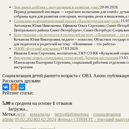
Чем занять ребёнка с нарушениями в развитии дома?
29.06.2026
Период домашней изоляции — серьёзное испытание для семей с детьми
собраны идеи для развития сенсорики, моторики, речи и мышления, а
Социально-реабилитационный проект «Краеведческая карусель»
15.0
Антонцева Юлия Николаевна, Ефимова Ольга Сергеевна, Санкт-Петер
Центрального района Санкт-Петербурга», Санкт-Петербург Социальн
Консультация для педагогов и родителей на тему: «Понимание – это р
Кочанова Юлия Викторовна, педагог – психолог, Областное государст
для педагогов и родителей на тему: «Понимание – это работа»
ДООП «Будущий школьник»
17.03.2026
Иванова Елена Сергеевна, воспитатель, ГКУ СО КК «Кущевский соци
Внедрение новых социальных технологий. Дневник настроения.
13.03
Мангасарова Екатерина Сергеевна, социальный работник отделения
настроения.
Социализация детей раннего возраста с ОВЗ. Анонс публикаци
Рассказать друзьям:
Рейтинг статьи:
5,00
в среднем на основе
1
отзывов
Загрузка...
Метки:
дети
инвалиды
методбиблиотека
социализация
admin
05.02.2024
02.02.2024
Журнал СОННЭТ - текущий выпус