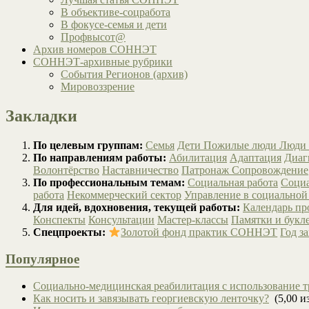
В объективе-соцработа
В фокусе-семья и дети
Профвысот@
Архив номеров СОННЭТ
СОННЭТ-архивные рубрики
События Регионов (архив)
Мировоззрение
Закладки
По целевым группам:
Семья
Дети
Пожилые люди
Люди 
По направлениям работы:
Абилитация
Адаптация
Диаг
Волонтёрство
Наставничество
Патронаж
Сопровождение
По профессиональным темам:
Социальная работа
Социа
работа
Некоммерческий сектор
Управление в социальной
Для идей, вдохновения, текущей работы:
Календарь п
Конспекты
Консультации
Мастер-классы
Памятки и букл
Спецпроекты:
Золотой фонд практик СОННЭТ
Год з
Популярное
Социально-медицинская реабилитация с использование т
Как носить и завязывать георгиевскую ленточку?
(5,00 из