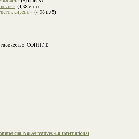
 самолете
(5,00 из 5)
больше»
(4,98 из 5)
укетик сирени»
(4,98 из 5)
, творчество. СОННЭТ.
mmercial-NoDerivatives 4.0 International