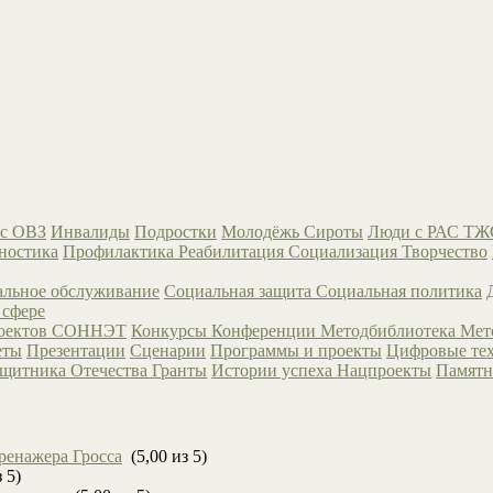
с ОВЗ
Инвалиды
Подростки
Молодёжь
Сироты
Люди с РАС
ТЖ
ностика
Профилактика
Реабилитация
Социализация
Творчество
льное обслуживание
Социальная защита
Социальная политика
 сфере
роектов СОННЭТ
Конкурсы
Конференции
Методбиблиотека
Мет
еты
Презентации
Сценарии
Программы и проекты
Цифровые те
ащитника Отечества
Гранты
Истории успеха
Нацпроекты
Памятн
ренажера Гросса
(5,00 из 5)
 5)