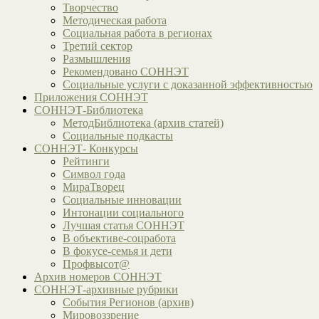
Творчество
Методическая работа
Социальная работа в регионах
Третий сектор
Размышления
Рекомендовано СОННЭТ
Социальные услуги с доказанной эффективностью
Приложения СОННЭТ
СОННЭТ-Библиотека
МетодБиблиотека (архив статей)
Социальные подкасты
СОННЭТ- Конкурсы
Рейтинги
Символ года
МираТворец
Социальные инновации
Интонации социального
Лучшая статья СОННЭТ
В объективе-соцработа
В фокусе-семья и дети
Профвысот@
Архив номеров СОННЭТ
СОННЭТ-архивные рубрики
События Регионов (архив)
Мировоззрение