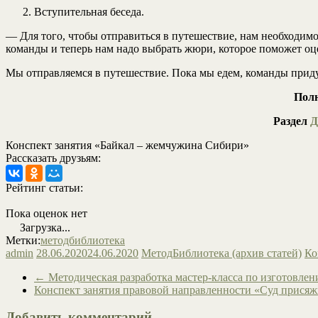
Вступительная беседа.
— Для того, чтобы отправиться в путешествие, нам необходимо
команды и теперь нам надо выбрать жюри, которое поможет оц
Мы отправляемся в путешествие. Пока мы едем, команды прид
Полн
Раздел
Д
Конспект занятия «Байкал – жемчужина Сибири»
Рассказать друзьям:
Рейтинг статьи:
Пока оценок нет
Загрузка...
Метки:
методбиблиотека
admin
28.06.2020
24.06.2020
МетодБиблиотека (архив статей)
Ко
←
Методическая разработка мастер-класса по изготовле
Конспект занятия правовой направленности «Суд прися
Добавить комментарий