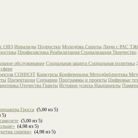
с ОВЗ
Инвалиды
Подростки
Молодёжь
Сироты
Люди с РАС
ТЖ
ностика
Профилактика
Реабилитация
Социализация
Творчество
льное обслуживание
Социальная защита
Социальная политика
 сфере
роектов СОННЭТ
Конкурсы
Конференции
Методбиблиотека
Мет
еты
Презентации
Сценарии
Программы и проекты
Цифровые те
ащитника Отечества
Гранты
Истории успеха
Нацпроекты
Памятн
ренажера Гросса
(5,00 из 5)
 5)
 самолете
(5,00 из 5)
больше»
(4,98 из 5)
укетик сирени»
(4,98 из 5)