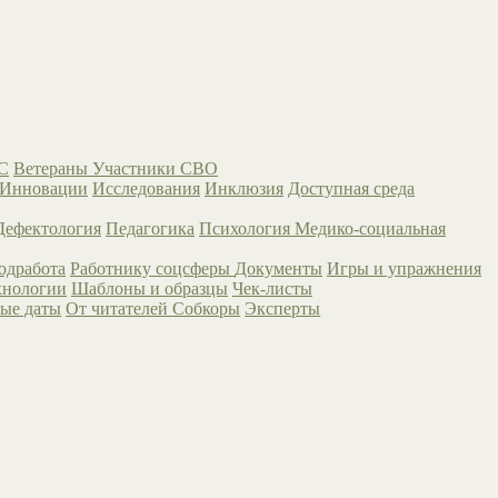
С
Ветераны
Участники СВО
Инновации
Исследования
Инклюзия
Доступная среда
Дефектология
Педагогика
Психология
Медико-социальная
одработа
Работнику соцсферы
Документы
Игры и упражнения
хнологии
Шаблоны и образцы
Чек-листы
ые даты
От читателей
Собкоры
Эксперты