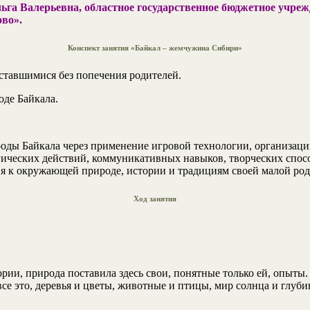
ьга Валерьевна, областное государственное бюджетное учре
ово».
Конспект занятия
«Байкал – жемчужина Сибири»
оставшимися без попечения родителей.
оде Байкала.
ды Байкала через применение игровой технологии, организацию
гических действий, коммуникативных навыков, творческих спос
 к окружающей природе, истории и традициям своей малой ро
Ход занятия
рии, природа поставила здесь свои, понятные только ей, опыты
все это, деревья и цветы, животные и птицы, мир солнца и глуб