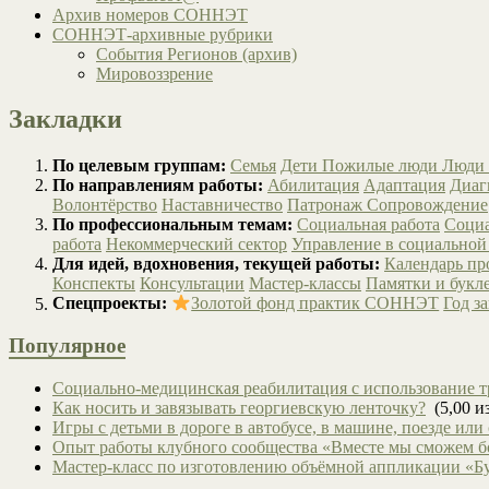
Архив номеров СОННЭТ
СОННЭТ-архивные рубрики
События Регионов (архив)
Мировоззрение
Закладки
По целевым группам:
Семья
Дети
Пожилые люди
Люди 
По направлениям работы:
Абилитация
Адаптация
Диаг
Волонтёрство
Наставничество
Патронаж
Сопровождение
По профессиональным темам:
Социальная работа
Социа
работа
Некоммерческий сектор
Управление в социальной
Для идей, вдохновения, текущей работы:
Календарь п
Конспекты
Консультации
Мастер-классы
Памятки и букл
Спецпроекты:
Золотой фонд практик СОННЭТ
Год з
Популярное
Социально-медицинская реабилитация с использование т
Как носить и завязывать георгиевскую ленточку?
(5,00 из
Игры с детьми в дороге в автобусе, в машине, поезде или
Опыт работы клубного сообщества «Вместе мы сможем 
Мастер-класс по изготовлению объёмной аппликации «Б