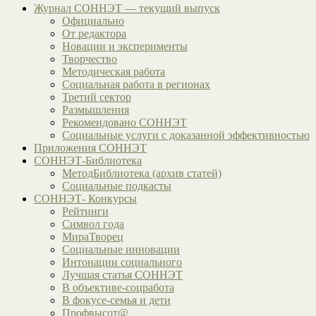
Журнал СОННЭТ — текущий выпуск
Официально
От редактора
Новации и эксперименты
Творчество
Методическая работа
Социальная работа в регионах
Третий сектор
Размышления
Рекомендовано СОННЭТ
Социальные услуги с доказанной эффективностью
Приложения СОННЭТ
СОННЭТ-Библиотека
МетодБиблиотека (архив статей)
Социальные подкасты
СОННЭТ- Конкурсы
Рейтинги
Символ года
МираТворец
Социальные инновации
Интонации социального
Лучшая статья СОННЭТ
В объективе-соцработа
В фокусе-семья и дети
Профвысот@