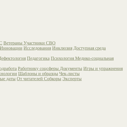
С
Ветераны
Участники СВО
Инновации
Исследования
Инклюзия
Доступная среда
Дефектология
Педагогика
Психология
Медико-социальная
одработа
Работнику соцсферы
Документы
Игры и упражнения
хнологии
Шаблоны и образцы
Чек-листы
ые даты
От читателей
Собкоры
Эксперты