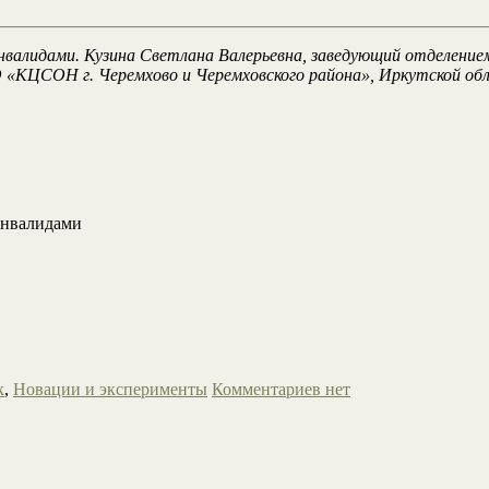
валидами. Кузина Светлана Валерьевна, заведующий отделением
«КЦСОН г. Черемхово и Черемховского района», Иркутской обл.
инвалидами
к
,
Новации и эксперименты
Комментариев нет