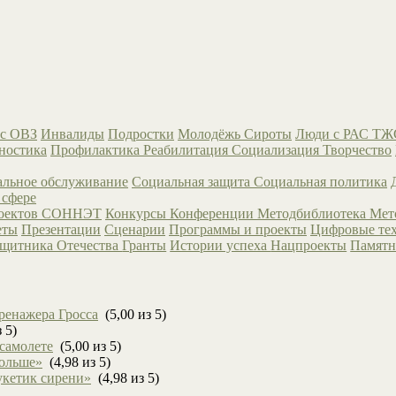
с ОВЗ
Инвалиды
Подростки
Молодёжь
Сироты
Люди с РАС
ТЖ
ностика
Профилактика
Реабилитация
Социализация
Творчество
льное обслуживание
Социальная защита
Социальная политика
 сфере
роектов СОННЭТ
Конкурсы
Конференции
Методбиблиотека
Мет
еты
Презентации
Сценарии
Программы и проекты
Цифровые те
ащитника Отечества
Гранты
Истории успеха
Нацпроекты
Памятн
ренажера Гросса
(5,00 из 5)
 5)
 самолете
(5,00 из 5)
больше»
(4,98 из 5)
укетик сирени»
(4,98 из 5)