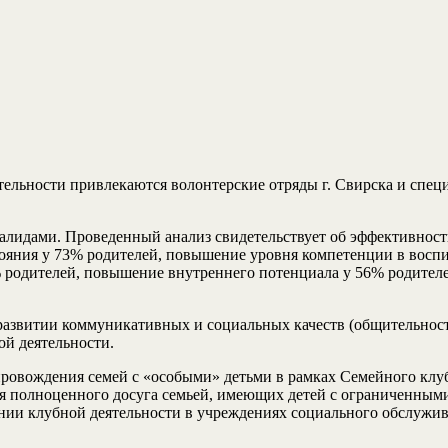
тельности привлекаются волонтерские отряды г. Свирска и спе
валидами. Проведенный анализ свидетельствует об эффективности
ояния у 73% родителей, повышение уровня компетенции в воспи
 родителей, повышение внутреннего потенциала у 56% родител
развитии коммуникативных и социальных качеств (общительность
ой деятельности.
ровождения семей с «особыми» детьми в рамках Семейного клуб
ля полноценного досуга семьей, имеющих детей с ограниченным
нии клубной деятельности в учреждениях социального обслужив