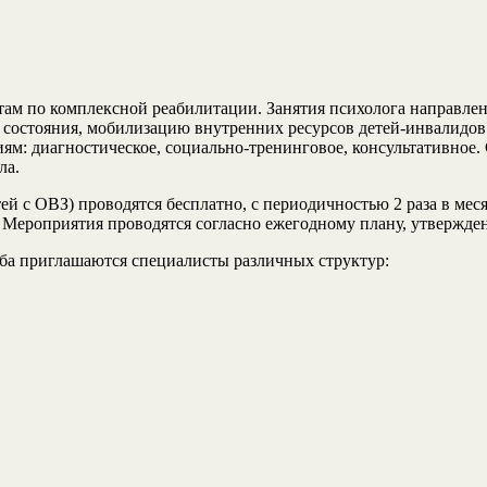
стам по комплексной реабилитации. Занятия психолога направл
 состояния, мобилизацию внутренних ресурсов детей-инвалидов
ниям: диагностическое, социально-тренинговое, консультативно
ла.
ей с ОВЗ) проводятся бесплатно, с периодичностью 2 раза в мес
 Мероприятия проводятся согласно ежегодному плану, утвержде
уба приглашаются специалисты различных структур: