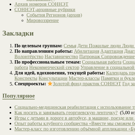
Архив номеров СОННЭТ
СОННЭТ-архивные рубрики
События Регионов (архив)
Мировоззрение
Закладки
По целевым группам:
Семья
Дети
Пожилые люди
Люди 
По направлениям работы:
Абилитация
Адаптация
Диаг
Волонтёрство
Наставничество
Патронаж
Сопровождение
По профессиональным темам:
Социальная работа
Социа
работа
Некоммерческий сектор
Управление в социальной
Для идей, вдохновения, текущей работы:
Календарь п
Конспекты
Консультации
Мастер-классы
Памятки и букл
Спецпроекты:
Золотой фонд практик СОННЭТ
Год з
Популярное
Социально-медицинская реабилитация с использование т
Как носить и завязывать георгиевскую ленточку?
(5,00 из
Игры с детьми в дороге в автобусе, в машине, поезде или
Опыт работы клубного сообщества «Вместе мы сможем 
Мастер-класс по изготовлению объёмной аппликации «Б