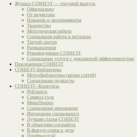
Журнал СОННЭТ — текущий выпуск
Официально
От редактора
Новации и эксперименты
Творчество
Методическая работа
Социальная работа в регионах
Третий сектор
Размышления
Рекомендовано СОННЭТ
Социальные услуги с доказанной эффективностью
Приложения СОННЭТ
СОННЭТ-Библиотека
МетодБиблиотека (архив статей)
Социальные подкасты
СОННЭТ- Конкурсы
Рейтинги
Символ года
МираТворец
Социальные инновации
Интонации социального
Лучшая статья СОННЭТ
В объективе-соцработа
В фокусе-семья и дети
Профвысот@