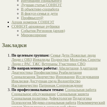
Интонации социального
Лучшая статья СОННЭТ
В объективе-соцработа
В фокусе-семья и дети
Профвысот@
Архив номеров СОННЭТ
СОННЭТ-архивные рубрики
События Регионов (архив)
Мировоззрение
Закладки
По целевым группам:
Семья
Дети
Пожилые люди
Люди с ОВЗ
Инвалиды
Подростки
Молодёжь
Сироты
Люди с РАС
ТЖС
Ветераны
Участники СВО
По направлениям работы:
Абилитация
Адаптация
Диагностика
Профилактика
Реабилитация
Социализация
Творчество
Инновации
Исследования
Инклюзия
Доступная среда
Волонтёрство
Наставничество
Патронаж
Сопровождение
По профессиональным темам:
Социальная работа
Социальное обслуживание
Социальная защита
Социальная политика
Дефектология
Педагогика
Психология
Медико-социальная работа
Некоммерческий
сектор
Управление в социальной сфере