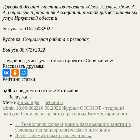
Трудовой десант участников проекта «Своя жизнь». Лю-ю А.
А. социальный работник Ассоциации поставщиков социальных
услуг Иркутской области
lyu-yuaa-art16-16082022
Рубрика:
Социальная работа в регионах
Выпуск 08 (72)/2022
Трудовой десант участников проекта «Своя жизнь»
Рассказать друзьям:
Рейтинг статьи:
5,00
в среднем на основе
2
отзывов
Загрузка...
Метки:
инвалиды
регионы
admin
16.08.2022
16.08.2022
Журнал СОННЭТ - текущий
выпуск
,
Социальная работа в регионах
Комментариев нет
←
Технология коррекционно-развивающих занятий в
условиях психоневрологического интерната
Лето – время новых развлечений
→