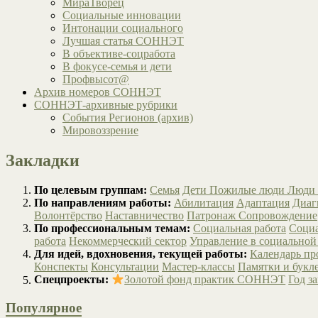
МираТворец
Социальные инновации
Интонации социального
Лучшая статья СОННЭТ
В объективе-соцработа
В фокусе-семья и дети
Профвысот@
Архив номеров СОННЭТ
СОННЭТ-архивные рубрики
События Регионов (архив)
Мировоззрение
Закладки
По целевым группам:
Семья
Дети
Пожилые люди
Люди 
По направлениям работы:
Абилитация
Адаптация
Диаг
Волонтёрство
Наставничество
Патронаж
Сопровождение
По профессиональным темам:
Социальная работа
Социа
работа
Некоммерческий сектор
Управление в социальной
Для идей, вдохновения, текущей работы:
Календарь п
Конспекты
Консультации
Мастер-классы
Памятки и букл
Спецпроекты:
Золотой фонд практик СОННЭТ
Год з
Популярное