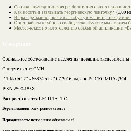
Социально-медицинская реабилитация с использование т
Как носить и завязывать георгиевскую ленточку?
(5,00 из
Игры с детьми в дороге в автобусе, в машине, поезде или
Опыт работы клубного сообщества «Вместе мы сможем 
Мастер-класс по изготовлению объёмной аппликации «Б
О журнале
Социальное обслуживание населения: новации, эксперименты
Свидетельство СМИ
ЭЛ № ФС 77 - 66674 от 27.07.2016 выдано РОСКОМНАДЗОР
ISSN 2500-185Х
Распространяется БЕСПЛАТНО
Версия издания
: электронное сетевое
Периодичность
: непрерывно обновляемый
Территория распространения:
Российская Федерация, зарубежные страны