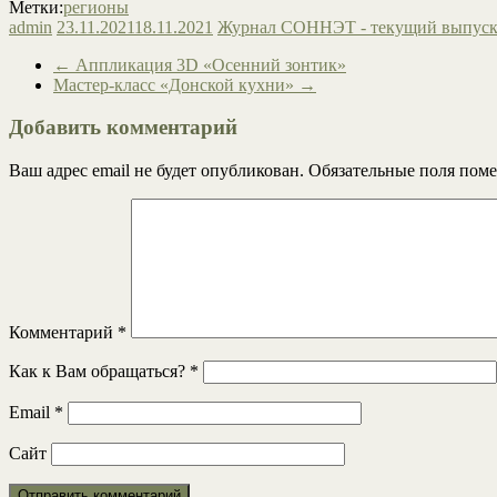
Метки:
регионы
admin
23.11.2021
18.11.2021
Журнал СОННЭТ - текущий выпус
←
Аппликация 3D «Осенний зонтик»
Мастер-класс «Донской кухни»
→
Добавить комментарий
Ваш адрес email не будет опубликован.
Обязательные поля пом
Комментарий
*
Как к Вам обращаться?
*
Email
*
Сайт