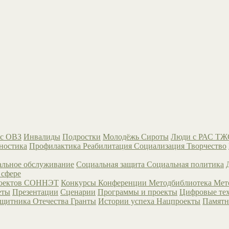
с ОВЗ
Инвалиды
Подростки
Молодёжь
Сироты
Люди с РАС
ТЖ
ностика
Профилактика
Реабилитация
Социализация
Творчество
льное обслуживание
Социальная защита
Социальная политика
 сфере
роектов СОННЭТ
Конкурсы
Конференции
Методбиблиотека
Мет
еты
Презентации
Сценарии
Программы и проекты
Цифровые те
ащитника Отечества
Гранты
Истории успеха
Нацпроекты
Памятн