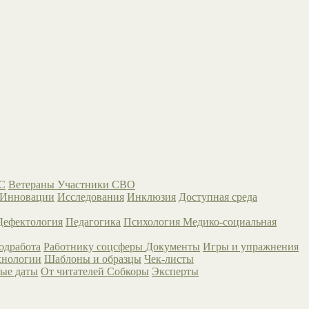
С
Ветераны
Участники СВО
Инновации
Исследования
Инклюзия
Доступная среда
Дефектология
Педагогика
Психология
Медико-социальная
одработа
Работнику соцсферы
Документы
Игры и упражнения
хнологии
Шаблоны и образцы
Чек-листы
ые даты
От читателей
Собкоры
Эксперты