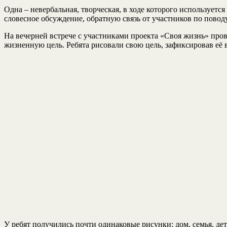
Одна – невербальная, творческая, в ходе которого используетс
словесное обсуждение, обратную связь от участников по повод
На вечерней встрече с участниками проекта «Своя жизнь» про
жизненную цель. Ребята рисовали свою цель, зафиксировав её 
У ребят получились почти одинаковые рисунки: дом, семья, дет