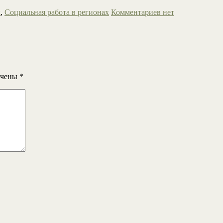
к
,
Социальная работа в регионах
Комментариев нет
ечены
*