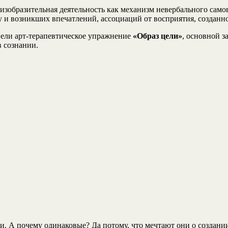
я изобразительная деятельность как механизм невербального сам
у и возникших впечатлений, ассоциаций от восприятия, созданно
вели арт-терапевтическое упражнение
«Образ цели»
, основной з
в сознании.
и. А почему одинаковые? Да потому, что мечтают они о создании