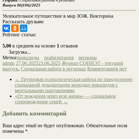
Рубрика:
Социальная работа в регионах
Выпуск 06(106)/2025
Увлекательное путешествие в мир ЗОЖ. Викторина
Рассказать друзьям:
Рейтинг статьи:
5,00
в среднем на основе
1
отзывов
Загрузка...
Метки:
инвалиды
реабилитация
регионы
admin
27.06.2025
23.06.2025
Журнал СОННЭТ - текущий
выпуск
,
Социальная работа в регионах
Комментариев нет
←
Групповая психологическая работа по преодолению
социальной дезадаптации молодых инвалидов с
ментальными нарушениями
«От рождения через всю жизнь» — социальное
сопровождение семей
→
Добавить комментарий
Ваш адрес email не будет опубликован.
Обязательные поля
помечены
*