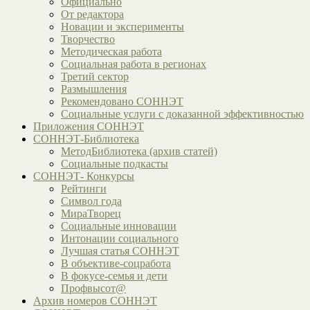
Официально
От редактора
Новации и эксперименты
Творчество
Методическая работа
Социальная работа в регионах
Третий сектор
Размышления
Рекомендовано СОННЭТ
Социальные услуги с доказанной эффективностью
Приложения СОННЭТ
СОННЭТ-Библиотека
МетодБиблиотека (архив статей)
Социальные подкасты
СОННЭТ- Конкурсы
Рейтинги
Символ года
МираТворец
Социальные инновации
Интонации социального
Лучшая статья СОННЭТ
В объективе-соцработа
В фокусе-семья и дети
Профвысот@
Архив номеров СОННЭТ