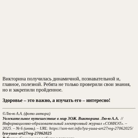
Викторина получилась динамичной, познавательной и,
главное, полезной. Ребята не только проверили свои знания,
но и закрепили пройденное.
Здоровье – это важно, а изучать его – интересно!
©
Лю-ю А.А. (фото автора)
Увлекательное путешествие в мир ЗОЖ. Викторина
.
Лю-ю А.А.
//
Информационно-образовательный электронный журнал «СОННЭТ». –
2025. – № 6 (июнь). – URL: https://son-net.info/lyu-yuaa-art27reg-27062025/
lyu-yuaa-art27reg-27062025