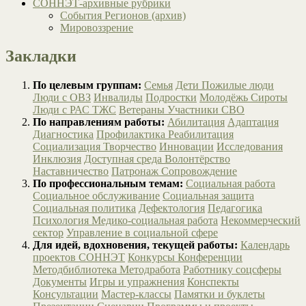
СОННЭТ-архивные рубрики
События Регионов (архив)
Мировоззрение
Закладки
По целевым группам:
Семья
Дети
Пожилые люди
Люди с ОВЗ
Инвалиды
Подростки
Молодёжь
Сироты
Люди с РАС
ТЖС
Ветераны
Участники СВО
По направлениям работы:
Абилитация
Адаптация
Диагностика
Профилактика
Реабилитация
Социализация
Творчество
Инновации
Исследования
Инклюзия
Доступная среда
Волонтёрство
Наставничество
Патронаж
Сопровождение
По профессиональным темам:
Социальная работа
Социальное обслуживание
Социальная защита
Социальная политика
Дефектология
Педагогика
Психология
Медико-социальная работа
Некоммерческий
сектор
Управление в социальной сфере
Для идей, вдохновения, текущей работы:
Календарь
проектов СОННЭТ
Конкурсы
Конференции
Методбиблиотека
Методработа
Работнику соцсферы
Документы
Игры и упражнения
Конспекты
Консультации
Мастер-классы
Памятки и буклеты