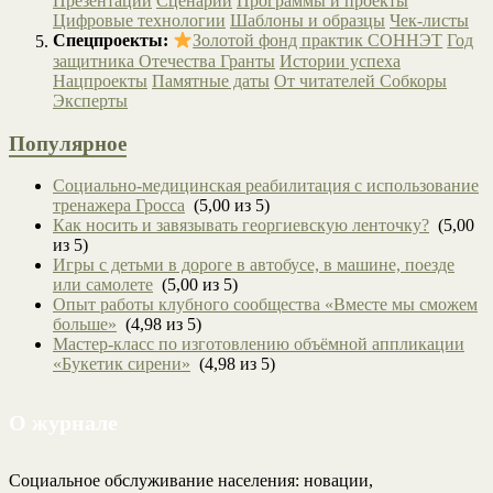
Презентации
Сценарии
Программы и проекты
Цифровые технологии
Шаблоны и образцы
Чек-листы
Спецпроекты:
Золотой фонд практик СОННЭТ
Год
защитника Отечества
Гранты
Истории успеха
Нацпроекты
Памятные даты
От читателей
Собкоры
Эксперты
Популярное
Социально-медицинская реабилитация с использование
тренажера Гросса
(5,00 из 5)
Как носить и завязывать георгиевскую ленточку?
(5,00
из 5)
Игры с детьми в дороге в автобусе, в машине, поезде
или самолете
(5,00 из 5)
Опыт работы клубного сообщества «Вместе мы сможем
больше»
(4,98 из 5)
Мастер-класс по изготовлению объёмной аппликации
«Букетик сирени»
(4,98 из 5)
О журнале
Социальное обслуживание населения: новации,