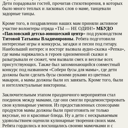
Дети порадовали гостей, прочитав стихотворения, в которых
было много теплых и ласковых слов о маме, танцевали
задорные танцы.
Кроме того, в поздравлении наших мам приняли активное
участие волонтеры отряда «ТЫ — НЕ ОДИН!»
МБУДО
«Павловский детско-юношеский центр
» под руководством
Титовой Татьяны Владимировны
. Ребята подготовили
интересные игры и конкурсы, загадки и песни под гитару.
Наибольший интерес и восторг вызвала аудио-сказка «Репка»,
где мамы наряжались в героев одноименной сказки и
разыгрывали ее сюжет, чем вызвали смех и веселье всех
присутствующих. Также был запоминающийся совместный
конкурс под названием «Собери бусы для мамы», где дети
должны были сделать бусы своими руками из цветных
макарон, а мамы должны были их завязать. Кроме того, были
и интеллектуальные викторины.
Заключительным этапом праздничного мероприятия стал
поединок между мамами, где они смогли продемонстрировать
свои кулинарные умения. Из предоставленных спонсорами
продуктов мамы должны были приготовить не только
вкусные, но и красивые блюда. Ну а дети с нескрываемым
удовольствием оценили кулинарные творения своих мам.
Ребята гордились и восхищались своими мамочками и с