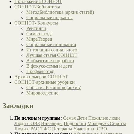
Приложения СОННЭТ
СОННЭТ-Библиотека
МетодБиблиотека (архив статей)
Социальные подкасты
СОННЭТ- Конкурсы
Рейтинги
Символ года
МираТворец
Социальные инновации
Интонации социального
Лучшая статья СОННЭТ
В объективе-соцработа
В фокусе-семья и дети
Профвысот@
Архив номеров СОННЭТ
СОННЭТ-архивные рубрики
События Регионов (архив)
Мировоззрение
Закладки
По целевым группам:
Семья
Дети
Пожилые люди
Люди с ОВЗ
Инвалиды
Подростки
Молодёжь
Сироты
Люди с РАС
ТЖС
Ветераны
Участники СВО