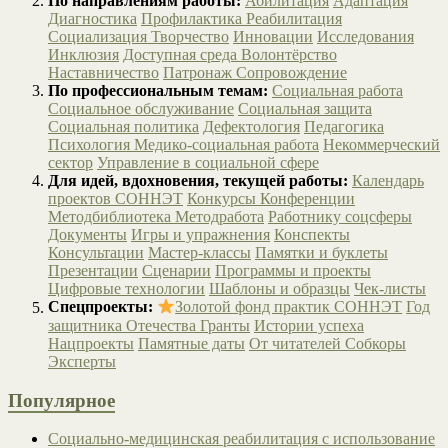
По направлениям работы:
Абилитация
Адаптация
Диагностика
Профилактика
Реабилитация
Социализация
Творчество
Инновации
Исследования
Инклюзия
Доступная среда
Волонтёрство
Наставничество
Патронаж
Сопровождение
По профессиональным темам:
Социальная работа
Социальное обслуживание
Социальная защита
Социальная политика
Дефектология
Педагогика
Психология
Медико-социальная работа
Некоммерческий
сектор
Управление в социальной сфере
Для идей, вдохновения, текущей работы:
Календарь
проектов СОННЭТ
Конкурсы
Конференции
Методбиблиотека
Методработа
Работнику соцсферы
Документы
Игры и упражнения
Конспекты
Консультации
Мастер-классы
Памятки и буклеты
Презентации
Сценарии
Программы и проекты
Цифровые технологии
Шаблоны и образцы
Чек-листы
Спецпроекты:
Золотой фонд практик СОННЭТ
Год
защитника Отечества
Гранты
Истории успеха
Нацпроекты
Памятные даты
От читателей
Собкоры
Эксперты
Популярное
Социально-медицинская реабилитация с использование